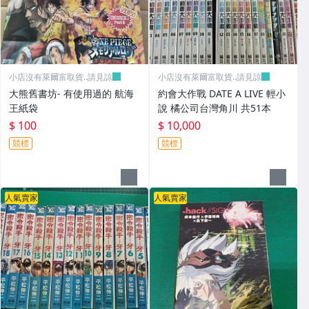
小店沒有萊爾富取貨..請見諒
小店沒有萊爾富取貨..請見諒
大熊舊書坊- 有使用過的 航海
約會大作戰 DATE A LIVE 輕小
王紙袋
說 橘公司台灣角川 共51本
$ 100
$ 10,000
競標
競標
人氣賣家
人氣賣家