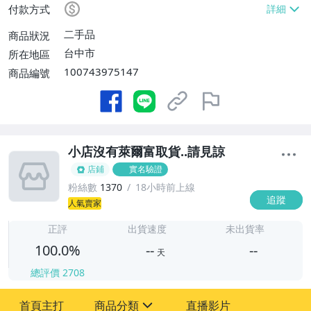
付款方式
二手品
商品狀況
台中市
所在地區
100743975147
商品編號
小店沒有萊爾富取貨..請見諒
店鋪
實名驗證
粉絲數
1370
18小時前上線
追蹤
-
人氣賣家
-
正評
出貨速度
未出貨率
100.0%
--
--
天
總評價
2708
-
-
首頁主打
商品分類
直播影片