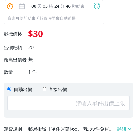
08
天
03
時
24
分
45
秒結束
/
賣家可提前結束
拍賣時間會自動延長
$30
起標價格
20
出價增額
無
最高出價者
1
件
數量
自動出價
直接出價
運費規則
郵局掛號【單件運費$65、滿999件免運
費】