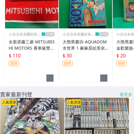
小店沒有萊爾富取
小店沒有萊爾富取
小店沒有
貨..請見諒
貨..請見諒
貨..請見諒
全新原廠三菱 MITSUBIS
大熊舊書坊-AQUADOM
大熊舊書坊
HI MOTORS 賽車級雙面
水世界 1 麻麻原絵里依
金歡樂族-
加厚型 運動型加長加厚
東立 9789573475361 吳
$ 110
$ 30
$ 20
毛巾+紅色存錢筒
章無釘-101/20
競標
競標
競標
賣家最新刊登
看更多
人氣賣家
人氣賣家