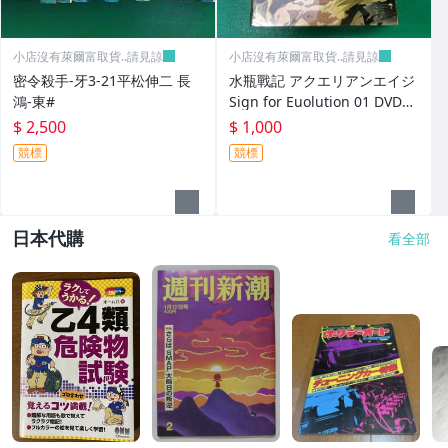
小店沒有萊爾富取貨..請見諒
小店沒有萊爾富取貨..請見諒
密令殺手-牙3-21平松伸二 長
水瓶戰記 アクエリアンエイジ
鴻-東#
Sign for Euolution 01 DVD售
出概不退換
$ 2,500
$ 1,000
競標
競標
日本代購
看全部