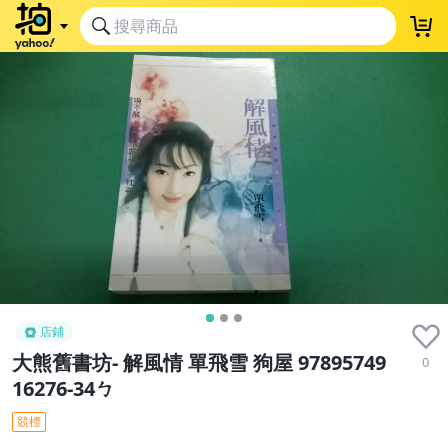
店鋪
大熊舊書坊- 解風情 單飛雪 狗屋 97895749
0
16276-34ㄅ
競標