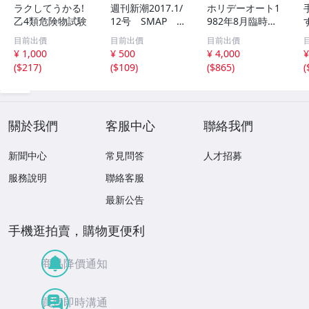
ラクしてうかる!
週刊新潮2017.1/
ホリデーオート1
乙4類危険物試験
12号 SMAP ジ
982年8月臨時増
ャニーズ事務所
刊 チューニング
目前出價
目前出價
目前出價
小池新党 電通過
カー チューニン
¥ 1,000
¥ 500
¥ 4,000
¥
労自殺/ys08082
グカー特集 当時
(
$217
)
(
$109
)
(
$865
)
(
物 ケンメリ 旧車
RX-7 RE雨宮 フ
ェアレディZ
關於我們
客服中心
聯絡我們
新聞中心
常見問答
人才招募
服務說明
聯絡客服
最新公告
手機逛拍賣，購物更便利
商品降價通知
買賣即時溝通