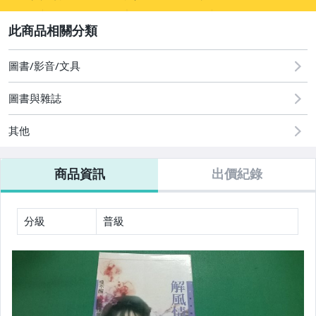
sign
其它
2
圖書/影音/文具
圖書與雜誌
其他
商品資訊
出價紀錄
分級
普級