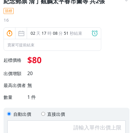
紀念郵票 清丁觀鵬太平春市圖等 共2張
競標
16
02
天
17
時
08
分
50
秒結束
賣家可提前結束
$80
起標價格
20
出價增額
無
最高出價者
1
件
數量
自動出價
直接出價