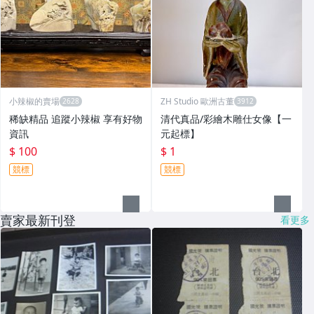
小辣椒的賣場
ZH Studio 歐洲古董
稀缺精品 追蹤小辣椒 享有好物
清代真品/彩繪木雕仕女像【一
資訊
元起標】
$ 100
$ 1
競標
競標
賣家最新刊登
看更多