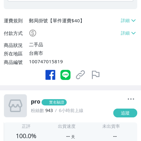
運費規則
郵局掛號【單件運費$40】
付款方式
二手品
商品狀況
台南市
所在地區
100747015819
商品編號
pro
實名驗證
粉絲數
943
6小時前上線
追蹤
-
-
正評
出貨速度
未出貨率
100.0%
--
--
天