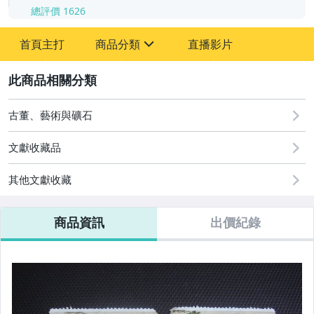
總評價
1626
-
首頁主打
商品分類
直播影片
-
sign
圖書/影音/文具
2
成人專區
古董、藝術與礦石
古董、藝術與礦石
文獻收藏品
玩具、模型與公仔
其他文獻收藏
居家、家具與園藝
商品資訊
出價紀錄
偶像、球員卡與郵幣
電腦、平板與周邊
電玩遊戲與主機