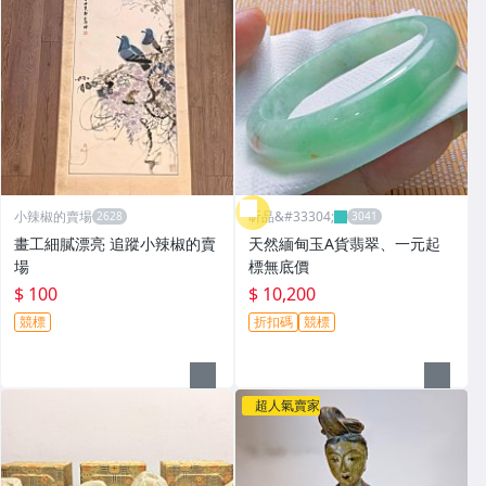
小辣椒的賣場
昕品&#33304;
畫工細膩漂亮 追蹤小辣椒的賣
天然緬甸玉A貨翡翠、一元起
場
標無底價
$ 100
$ 10,200
競標
折扣碼
競標
超人氣賣家