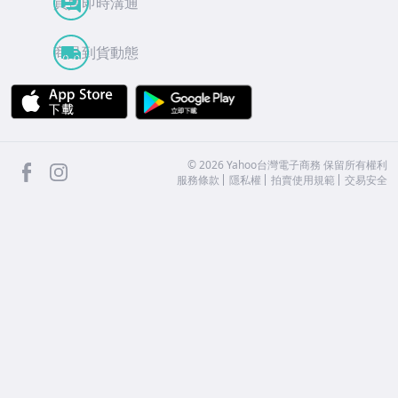
買賣即時溝通
商品到貨動態
APP Store
Google Play
facebook
Instagram
©
2026
Yahoo台灣電子商務 保留所有權利
服務條款
隱私權
拍賣使用規範
交易安全