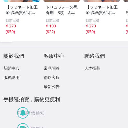
【ラミネート加工
トリュフォーの思
【ラミネート加工
済 高画質A4ポス
春期 3枚 みゆ
済 高画質A4ポス
ター】1583 AI美
き座 ジュリー
ター】1582 AI美
目前出價
目前出價
目前出價
女 イラスト ポス
デムソー ｋ
女 イラスト ポス
¥ 270
¥ 100
¥ 270
¥
ター セクシー か
ター セクシー か
(
$59
)
(
$22
)
(
$59
)
(
わいい 水着 下着
わいい 水着 下着
關於我們
客服中心
聯絡我們
新聞中心
常見問答
人才招募
服務說明
聯絡客服
最新公告
手機逛拍賣，購物更便利
商品降價通知