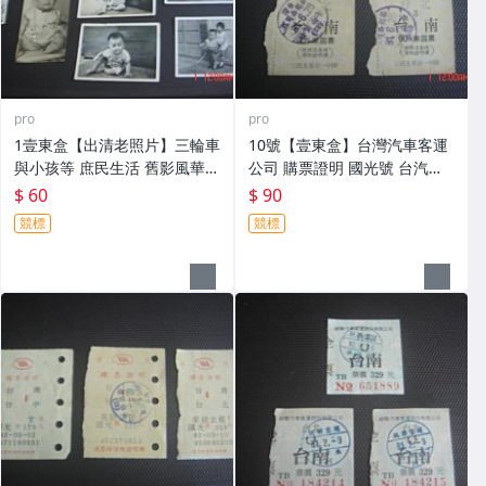
pro
pro
1壹東盒【出清老照片】三輪車
10號【壹東盒】台灣汽車客運
與小孩等 庶民生活 舊影風華 1
公司 購票證明 國光號 台汽車
0張
票來回票 共2張~三民主義統一
$ 60
$ 90
中國 反共標語
競標
競標