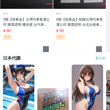
pro
pro
9號【壹東盒】台灣汽車客運公
8號【壹東盒】統聯台灣汽車客
司 購票證明 國光號 台汽車票
運公司 購票證明 台北台南車票
等 共3張
等 共3張
$ 90
$ 90
競標
競標
日本代購
看全部