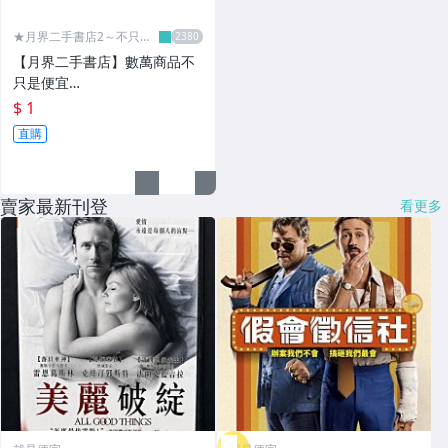
★月界二手書店2～不只是
便宜...★
【月界二手書店】數萬商品不
只是便宜…
$ 1
直購
賣家最新刊登
看更多