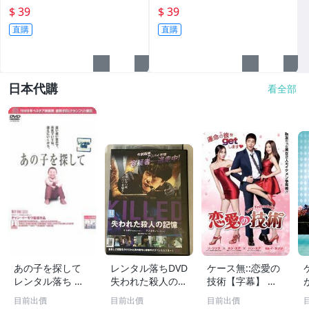
後大丈夫》最佳狂歡爽片 ~ 破
史都華 & 尼可拉斯霍特 主演 ~
$ 39
$ 39
盤價 $ 3 9 元
破盤價 $ 3 9 元
直購
直購
日本代購
看全部
あの子を探して
レンタル落ちDVD
ケース無::恋愛の
レンタル落ち 中
失われた殺人の記
技術【字幕】 レ
古 DVD
憶 〜韓国映画
ンタル落ち 中古
目前出價
目前出價
目前出價
イ・シオン ア
DVD