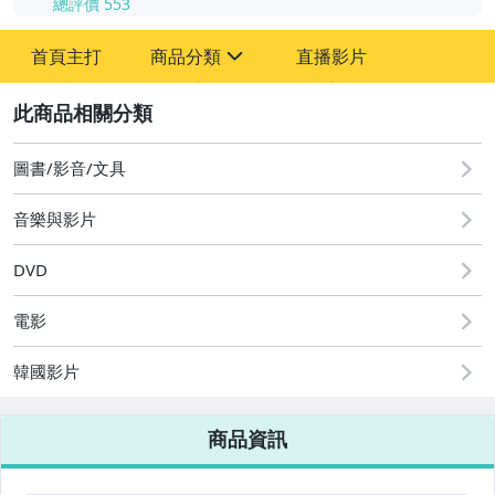
總評價
553
-
首頁主打
商品分類
直播影片
-
sign
圖書/影音/文具
2
圖書/影音/文具
音樂與影片
DVD
電影
韓國影片
商品資訊