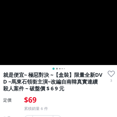
就是便宜~ 極惡對決 ~【盒裝】限量全新DV
3
D ~馬東石領銜主演~改編自南韓真實連續
殺人案件 ~ 破盤價 $ 6 9 元
$69
定價
累積銷量
6
件