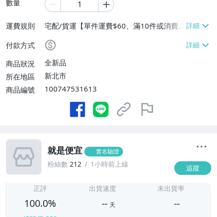
數量
運費規則
宅配/貨運【單件運費$60、滿10件或消費
滿$888免運費】、郵局掛號【單件運費$6
付款方式
0、滿10件或消費滿$888免運費】
全新品
商品狀況
新北市
所在地區
100747531613
商品編號
就是便宜
實名驗證
粉絲數
212
1小時前上線
追蹤
-
-
正評
出貨速度
未出貨率
100.0%
--
--
天