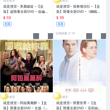
就是便宜
就是便宜
就是便宜~ 美麗破綻 ~【盒
就是便宜~ 假會徵信社 ~【盒
裝】超限量全新DVD ~ 改編自
裝】限量全新DVD ~《鋼鐵人
震驚全美的真實懸案 ~ 破盤價
3》奇才導演 最新動作喜劇 ~
$ 59
$ 39
$ 5 9 元
破盤價 $ 3 9 元
直購
直購
近期銷量 21 件
就是便宜
就是便宜
就是便宜~ 阿姐萬萬醉 ~【盒
就是便宜~ 禁愛世界 ~【盒
裝】限量全新DVD ~ 女版《醉
裝】限量全新DVD ~ 克莉絲汀