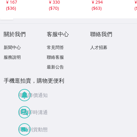
¥ 167
¥ 330
¥ 294
¥
ン・ネサン
(
$36
)
(
$70
)
(
$63
)
(
關於我們
客服中心
聯絡我們
新聞中心
常見問答
人才招募
服務說明
聯絡客服
最新公告
手機逛拍賣，購物更便利
商品降價通知
買賣即時溝通
商品到貨動態