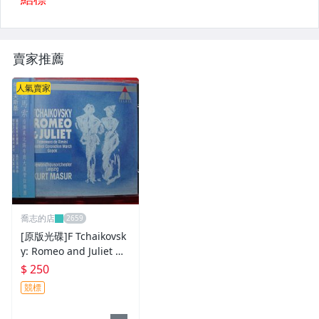
賣家推薦
人氣賣家
喬志的店
[原版光碟]F Tchaikovsk
y: Romeo and Juliet M
ADE IN GERMANY
$ 250
競標