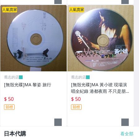
人氣賣家
人氣賣家
喬志的店
喬志的店
[無殼光碟]MA 黎姿 旅行
[無殼光碟]MA 黃小琥 現場演
唱全紀錄 港都夜雨 不只是朋友
我要我們在一起
$ 50
$ 50
競標
競標
日本代購
看全部