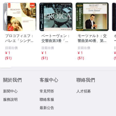
プロコフィエフ：
ベートーヴェン：
モーツァルト：交
バレエ「シンデレ
交響曲第3番「英
響曲第40番、第4
ラ」、交響曲第1
雄」、コリオラン
1番「ジュピタ
目前出價
目前出價
目前出價
番「古典」 アン
序曲 金聖響 WA
ー」 ロリン・マ
¥ 1
¥ 1
¥ 1
¥
ドレ・プレヴィン
RNER CLASSICS
ゼール PHILIPS 2
(
$1
)
(
$1
)
(
$1
)
(
EMI 70
224
21
關於我們
客服中心
聯絡我們
新聞中心
常見問答
人才招募
服務說明
聯絡客服
最新公告