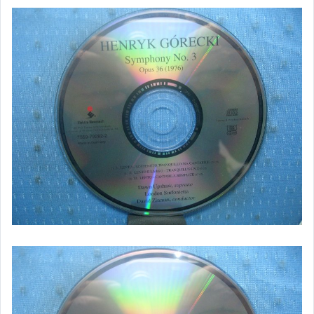
客語光碟
日語光碟
韓語光碟
西洋光碟
相聲國劇光碟
連續據 DVD光碟
電影電視電玩原聲帶
卡拉OK DVD光碟
卡拉OK VCD光碟
DVD演唱會光碟
DVD電影光碟