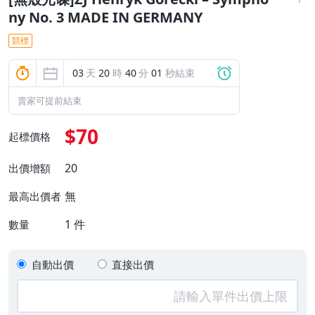
ny No. 3 MADE IN GERMANY
競標
03
天
20
時
40
分
00
秒結束
賣家可提前結束
$70
起標價格
20
出價增額
無
最高出價者
1
件
數量
自動出價
直接出價