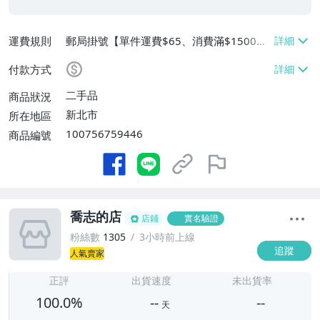
運費規則
郵局掛號【單件運費$65、消費滿$1500免
運費】
付款方式
二手品
商品狀況
新北市
所在地區
100756759446
商品編號
喬志的店
店鋪
實名驗證
粉絲數
1305
3小時前上線
追蹤
人氣賣家
-
-
正評
出貨速度
未出貨率
100.0%
--
--
天