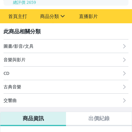
總評價
2659
-
首頁主打
商品分類
直播影片
-
sign
2
圖書/影音/文具
音樂與影片
國語光碟
台語光碟
CD
古典光碟
古典音樂
爵士樂
交響曲
音樂光碟
商品資訊
出價紀錄
粵語光碟