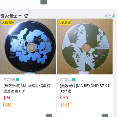
賣家最新刊登
看更多
人氣賣家
人氣賣家
喬志的店
喬志的店
[無殼光碟]MA 游鴻明 情歌精
[無殼光碟]MA BEYOND 87-91
選最終回 CD1
32精選
$ 50
$ 50
競標
競標