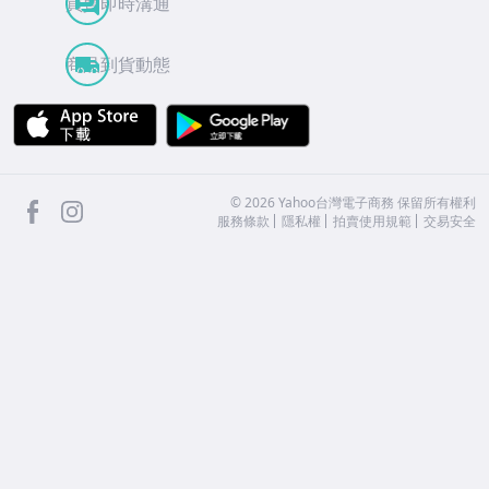
買賣即時溝通
商品到貨動態
APP Store
Google Play
facebook
Instagram
©
2026
Yahoo台灣電子商務 保留所有權利
服務條款
隱私權
拍賣使用規範
交易安全