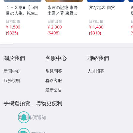
１－３巻■ 【 5回
永遠の記憶 東野
変な地図 雨穴
目の人生、転生し
圭吾／著 東野圭
たら死にそうな孤
吾 ガリレオシリ
目前出價
目前出價
目前出價
児でした】アルフ
ーズ
¥ 1,500
¥ 2,300
¥ 1,430
¥
ァポリス
(
$325
)
(
$498
)
(
$310
)
(
關於我們
客服中心
聯絡我們
新聞中心
常見問答
人才招募
服務說明
聯絡客服
最新公告
手機逛拍賣，購物更便利
商品降價通知