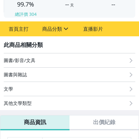
99.7%
--
--
天
總評價
304
-
首頁主打
商品分類
直播影片
-
sign
圖書/影音/文具
2
成人專區
圖書/影音/文具
圖書與雜誌
文學
其他文學類型
商品資訊
出價紀錄