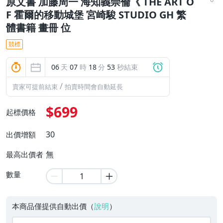
原文書 加藤周一 海知義崇倫《 THE ART O
F 霍爾的移動城堡 宮崎駿 STUDIO GH 繁
體書籍 畫冊 位
競標
06
天
07
時
18
分
52
秒結束
/
賣家可提前結束
拍賣時間會自動延長
$699
起標價格
30
出價增額
無
最高出價者
數量
本商品僅提供自動出價（
說明
）