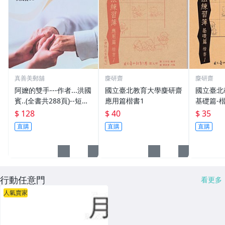
真善美郵舖
麋研齋
麋研齋
阿嬤的雙手---作者...洪國
國立臺北教育大學麋研齋
國立臺北
賓..(全書共288頁)--短篇
應用篇楷書1
基礎篇-
小說，極短篇及詩作
$ 128
$ 40
$ 35
直購
直購
直購
行動任意門
看更多
人氣賣家