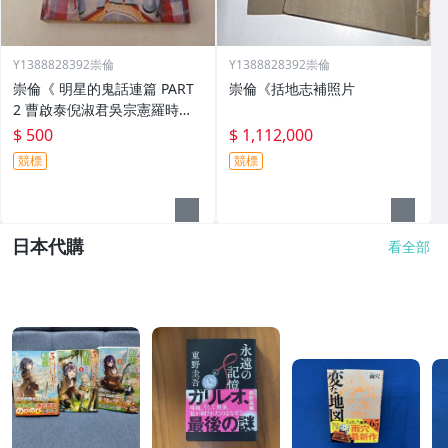
Y1388828392崇倫
Y1388828392崇倫
崇倫《 明星的鬼話連篇 PART
崇倫《括地志補照片
2 曹啟泰倪淑君吳宗憲羅時豐
裘海正艾偉鄧安寧蔡小虎堂娜
$ 500
$ 1,112,000
吳興國李翊君唐孝民 位置: 6-3
競標
競標
略翻沒看到畫記.但不保證
日本代購
看全部