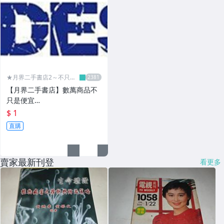
★月界二手書店2～不只是
便宜...★
【月界二手書店】數萬商品不
只是便宜…
$ 1
直購
賣家最新刊登
看更多