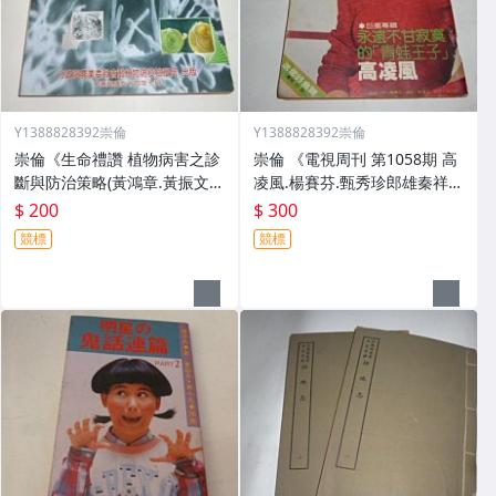
Y1388828392崇倫
Y1388828392崇倫
崇倫《生命禮讚 植物病害之診
崇倫 《電視周刊 第1058期 高
斷與防治策略(黃鴻章.黃振文)
凌風.楊賽芬.甄秀珍郎雄秦祥林
經濟部加工出口區管理處（農
林鳳嬌汪明荃蔣黎麗/封面上方
$ 200
$ 300
委會）3-1 植物病害之診斷與
有破損》 * 位置: 1-6馨]*
競標
競標
防治策略 編/著/譯者 ／ 黃鴻
章，黃振文