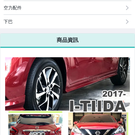
原廠=規格大燈.正廠大燈
空力配件
改裝=R8燈眉款DRL大燈
下巴
改裝=晶鑽大燈.黑框大燈
商品資訊
改裝=光圈魚眼大燈.一般魚眼大燈
手工改=3D/CCFL/COB光圈魚眼大燈
客製=光圈魚眼導光條日行燈系列
超薄型HID氙氣燈泡.大燈燈泡
通用型DRL日行燈.R8日行燈
原廠型=角燈.晶鑽.黑框.黃角燈
前保桿小燈.晶鑽.黑框小燈
LED側燈.晶鑽.燻黑.黃側燈