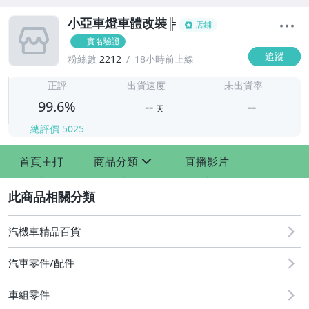
小亞車燈車體改裝╠
店鋪
實名驗證
追蹤
粉絲數
2212
18小時前上線
-
-
正評
出貨速度
未出貨率
99.6%
--
--
天
總評價
5025
-
首頁主打
商品分類
直播影片
-
sign
2
汽機車精品百貨
汽車零件/配件
車組零件
其他汽車零配件