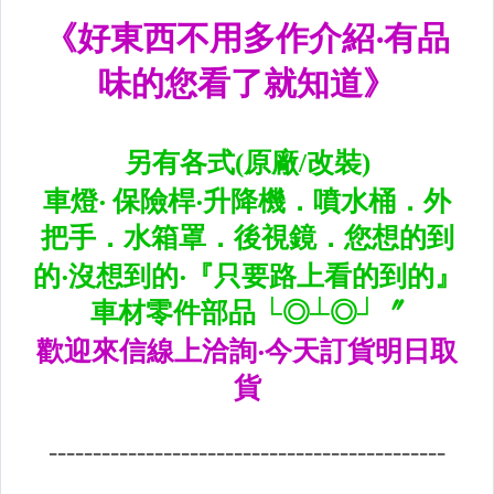
升降機.汽車零件.鈑金零件
內.外把手.後視鏡.LED後視鏡
大燈框.後燈框.側燈框.霧燈框
煞車油門踏板.冷光迎賓踏板
排氣管.內龜板.下護板.擋泥板
牌照燈.室內燈.照地燈
原廠改裝水箱罩.通風網
各車系燈眉.空力套件
非常機車
車用精品百貨類.各車系晴雨窗
避震器.卡鉗.來另片.短彈簧