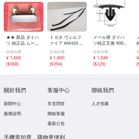
★★ 新品 ダイハ
トヨタ ヴェルフ
メール便 ダイハ
ツ 純正品 ムーヴ
ァイア ANH20 A
ツ純正互換 9004
L150S L152S L16
NH25 純正 ワイ
4-68280同等 フ
目前出價
目前出價
目前出價
0S リアゲート バ
パーアーム 左右
ードインシュレー
¥ 1,680
¥ 1,800
¥ 1,046
¥
ックドア トラン
セット [D98 CW-
ター スクリュー
(
$368
)
(
$394
)
(
$229
)
(
ク 後ろ ドアノブ
35]
グロメット クリ
アウターハンドル
ップ リベット VO
P10 紫 ラベンダ
STONE BC5501 1
ー
0個
關於我們
客服中心
聯絡我們
新聞中心
常見問答
人才招募
服務說明
聯絡客服
最新公告
手機逛拍賣，購物更便利