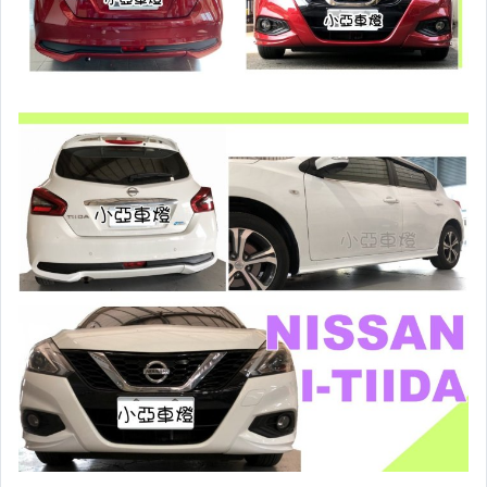
原廠型尾燈.紅白晶鑽尾燈
黑框尾燈.圓燈型尾燈.LED尾燈
前後保桿側燈.後保桿LED反光片
原廠型霧燈.晶鑽及燻黑霧燈.
各車系LED後保桿下霧燈
專用型魚眼霧燈.光圈魚眼霧燈
BMW光圈燈泡.CCFL光圈
LED第三剎車燈.LED燈泡
各車系專用DRL日行燈
車身標誌MARK.車身飾條
前後保桿.前後下巴.側裙.尾翼