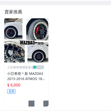
CUSCO / HARDRACE 各車系結構桿.拉桿
賣家推薦
進氣套件 進氣系統 全系列
其它
小亞車燈車體改裝╠
小亞車燈＊新 MAZDA3
2015-2016 ATMOS 18
吋 鋁圈 輪框 18*8.5 5/1
$ 6,000
08 ET40 5孔108 銀黑車
直購
邊 鉚釘款