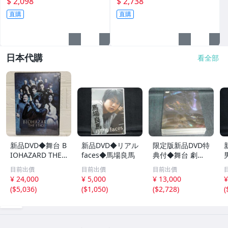
$ 2,098
$ 2,738
新正版
刻版 全新
直購
直購
日本代購
看全部
新品DVD◆舞台 B
新品DVD◆リアル
限定版新品DVD特
IOHAZARD THE
faces◆馬場良馬
典付◆舞台 劇団
STAGE◆矢崎広/
シャイニング fro
目前出價
目前出價
目前出價
栗山航/中村誠治
m うたの☆プリ
¥ 24,000
¥ 5,000
¥ 13,000
¥
郎/倉持明日香/飛
ンスさまっ♪ マス
(
$5,036
)
(
$1,050
)
(
$2,728
)
(
鳥凛/Raychell/紗
カレイドミラージ
綾/大倉士門/植野
ュ◆染谷俊之田川
堀誠/丘山晴己/千
大樹太田基裕窪寺
葉真一
昭