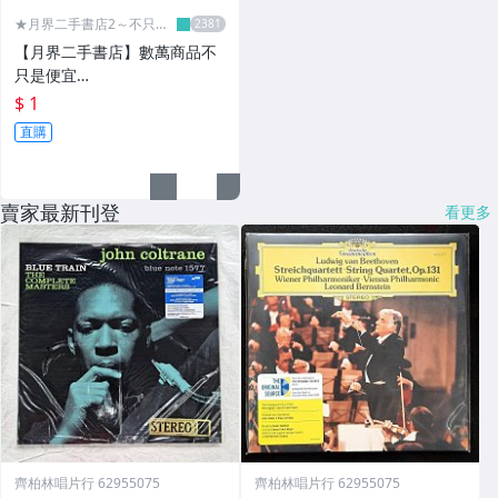
★月界二手書店2～不只是
便宜...★
【月界二手書店】數萬商品不
只是便宜…
$ 1
直購
賣家最新刊登
看更多
齊柏林唱片行 62955075
齊柏林唱片行 62955075