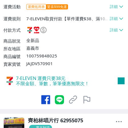
運費活動
運費抵用券
驚喜$99免運
運費規則
7-ELEVEN取貨付款【單件運費$38、滿100
件或消費滿$3000000免運費】、萊爾富取
付款方式
貨付款【單件運費$60、消費滿$100000免
運費】、郵局掛號【單件運費$80、滿100
全新品
商品狀況
件或消費滿$300000免運費】
嘉義市
所在地區
100759848025
商品編號
JAJDV570901
賣家貨號
7-ELEVEN 運費只要
38
元
不限金額、筆數，筆筆優惠無限次！
齊柏林唱片行 62955075
實名驗證