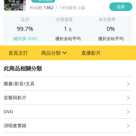
追蹤
粉絲數
1362
14分鐘前上線
1
正評
出貨速度
未出貨率
99.7%
1
0%
天
總評價
3165
優於全站平均
優於全站平均
首頁主打
商品分類
直播影片
sign
2
圖書/影音/文具
成人專區
圖書/影音/文具
音樂與影片
DVD
演唱會實錄