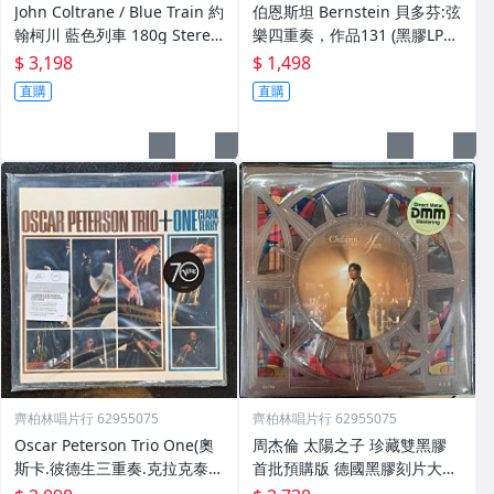
John Coltrane / Blue Train 約
伯恩斯坦 Bernstein 貝多芬:弦
翰柯川 藍色列車 180g Stereo
樂四重奏，作品131 (黑膠LP原
2LP 黑膠 全新
音系列)環球唱片歐美進口全新
$ 3,198
$ 1,498
正版
直購
直購
齊柏林唱片行 62955075
齊柏林唱片行 62955075
Oscar Peterson Trio One(奧
周杰倫 太陽之子 珍藏雙黑膠
斯卡.彼德生三重奏.克拉克泰
首批預購版 德國黑膠刻片大廠
瑞)黑膠唱片180g 歐美進口全
optimal media GmbH DMM