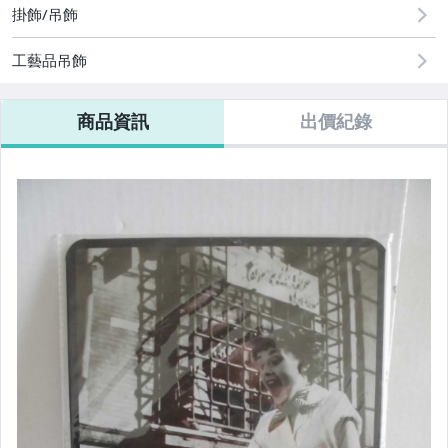
手機、配件與通訊
掛飾/吊飾
相機、攝影與周邊
工藝品吊飾
運動、戶外與休閒
商品資訊
出價紀錄
居家、家具與園藝
玩具、模型與公仔
男性精品與服飾
偶像、球員卡與郵幣
女裝與服飾配件
手錶與飾品配件
女包精品與女鞋
家電與影音視聽