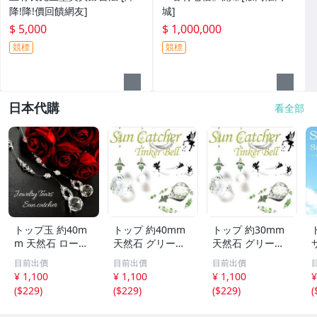
降!降!價回饋網友]
城]
$ 5,000
$ 1,000,000
競標
競標
日本代購
看全部
トップ玉 約40m
トップ 約40mm
トップ 約30mm
m 天然石 ローズ
天然石 グリーン
天然石 グリーン
ジュエリー Tears
アベンチュリン T
アベンチュリン T
目前出價
目前出價
目前出價
サンキャッチャー
inker Bell 妖精の
inker Bell 妖精の
¥ 1,100
¥ 1,100
¥ 1,100
¥
パワーストーン
サンキャッチャー
サンキャッチャー
(
$229
)
(
$229
)
(
$229
)
(
アクセサリー イ
パワーストーン
パワーストーン
ンテリア SN1-19
アクセサリー イ
アクセサリー イ