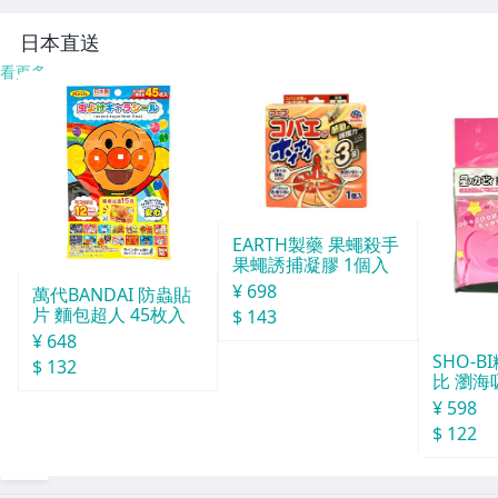
-6
ンテリア SN1-13
ンテリア SN1-13
S
-3
-2
日本直送
看更多
EARTH製藥 果蠅殺手
果蠅誘捕凝膠 1個入
¥ 698
萬代BANDAI 防蟲貼
片 麵包超人 45枚入
$ 143
¥ 648
SHO-
$ 132
比 瀏海
¥ 598
$ 122