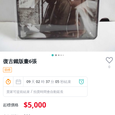
復古鐵版畫6張
0
競標
09
天
02
時
37
分
03
秒結束
/
賣家可提前結束
拍賣時間會自動延長
$5,000
起標價格