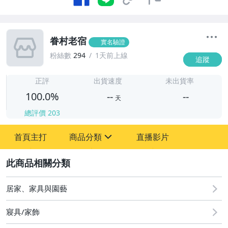
眷村老宿
實名驗證
粉絲數
294
1天前上線
追蹤
-
-
正評
出貨速度
未出貨率
100.0%
--
--
天
總評價
203
-
首頁主打
商品分類
直播影片
-
sign
2
居家、家具與園藝
圖書/影音/文具
古董、藝術與礦石
寢具/家飾