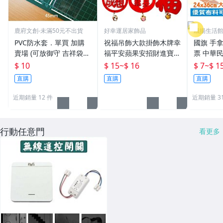
鹿府文創-未滿50元不出貨
好幸運居家飾品
飄揚生活
附發票
PVC防水套．單買 加購
祝福吊飾大款掛飾木牌幸
國旗 手
賣場 (可放御守 吉祥袋
福平安蘋果安招財進寶健
票 中華民
票卡) 【鹿府文創 F03 】
康贈品禮物結緣品
升旗 選
$ 10
$ 15
~
$ 16
$ 7
~
$ 1
台灣加油
直購
直購
直購
美國手搖
近期銷量 12 件
近期銷量 31
行動任意門
看更多