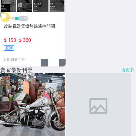
雁渟屋
改裝電器電燈無線遙控開關
$ 150
~
$ 360
直購
近期銷量 4 件
賣家最新刊登
看更多