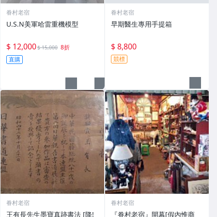
眷村老宿
眷村老宿
U.S.N美軍哈雷重機模型
早期醫生專用手提箱
$ 12,000
$ 8,800
8折
$ 15,000
競標
直購
眷村老宿
眷村老宿
王有長先生墨寶真跡書法 [降!
『眷村老宿』開幕[假內惟商