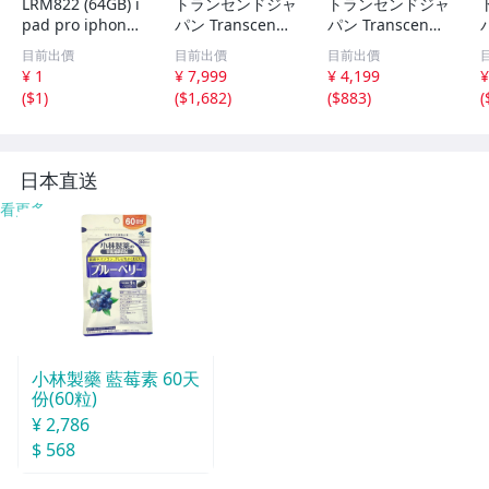
LRM822 (64GB) i
トランセンドジャ
トランセンドジャ
pad pro iphone
パン Transcend
パン Transcend
用usbメモリ USB
USBメモリ 256G
USBメモリ 128G
目前出價
目前出價
目前出價
-C/Micro usb/us
B USB3.1 & USB
B USB3.1 & USB
U
¥ 1
¥ 7,999
¥ 4,199
¥
b 3.0 4in1 フラッ
3.0 スライド式 Je
3.0 スライド式 Je
(
$1
)
(
$1,682
)
(
$883
)
(
シュドライブ 人
tFlash PS4動作確
tFlash PS4動作確
l
気のusb iphone
認済 ブラック TS
認済 ブラック TS
ランキング シル
256GJF790K 記憶
128GJF790K 記憶
T
バー
媒体
媒体
日本直送
看更多
小林製藥 藍莓素 60天
份(60粒)
¥ 2,786
$ 568