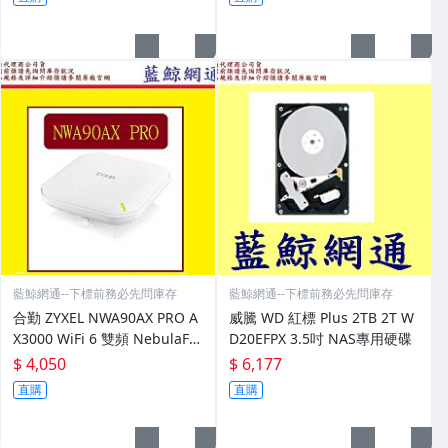
藍鯨網通--下標前務必先問庫存
藍鯨網通--下標前務必先問庫存
合勤 ZYXEL NWA90AX PRO A
威騰 WD 紅標 Plus 2TB 2T W
X3000 WiFi 6 雙頻 NebulaFle
D20EFPX 3.5吋 NAS專用硬碟
x 無線基地台
$ 4,050
$ 6,177
直購
直購