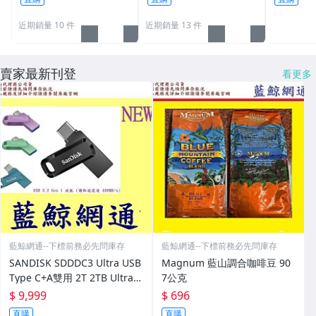
近期銷量 10 件
近期銷量 13 件
賣家最新刊登
看更多
藍鯨網通--下標前務必先問庫存
藍鯨網通--下標前務必先問庫存
SANDISK SDDDC3 Ultra USB
Magnum 藍山調合咖啡豆 90
Type C+A雙用 2T 2TB Ultra G
7公克
o
$ 9,999
$ 696
直購
直購