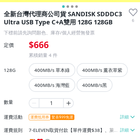
全新台灣代理商公司貨 SANDISK SDDDC3
6
Ultra USB Type C+A雙用 128G 128GB
下標前請先詢問顏色、庫存/個人經營無發票
$666
定價
累積銷量
4
件
128G
400MB/s 草本綠
400MB/s 薰衣草紫
400MB/s 海灣藍
400MB/s黑
數量
運費活動
運費抵用券
驚喜$99免運
運費規則
7-ELEVEN取貨付款【單件運費$38】、萊爾
富取貨付款【單件運費$60】、郵局掛號