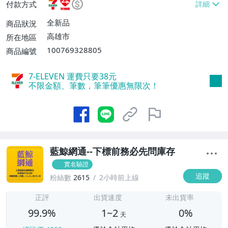
付款方式
【單件運費$45】
全新品
商品狀況
高雄市
所在地區
100769328805
商品編號
7-ELEVEN 運費只要
38
元
不限金額、筆數，筆筆優惠無限次！
藍鯨網通--下標前務必先問庫存
實名驗證
追蹤
粉絲數
2615
2小時前上線
1
正評
出貨速度
未出貨率
99.9%
1~2
0%
天