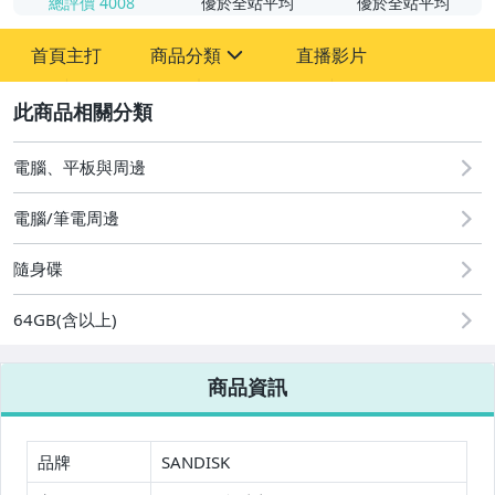
總評價
4008
優於全站平均
優於全站平均
首頁主打
商品分類
直播影片
sign
2
手機、配件與通訊
居家、家具與園藝
電腦、平板與周邊
家電與影音視聽
電腦/筆電周邊
電腦、平板與周邊
隨身碟
美食與地方特產
64GB(含以上)
相機、攝影與周邊
商品資訊
品牌
SANDISK