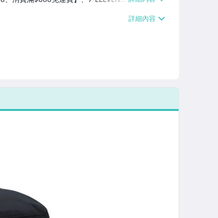
費滿$888免運費】、萊爾富取貨付款
免運費】、郵局掛號【單件運費$80、消
單件運費$100、消費滿$2680免運