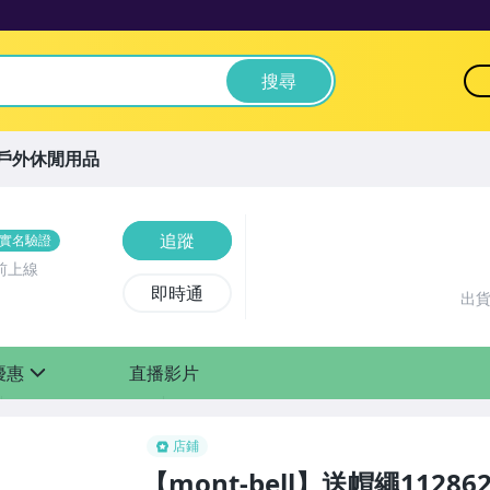
搜尋
戶外休閒用品
追蹤
實名驗證
前上線
即時通
出
優惠
直播影片
sign
店鋪
【mont-bell】送帽繩11286