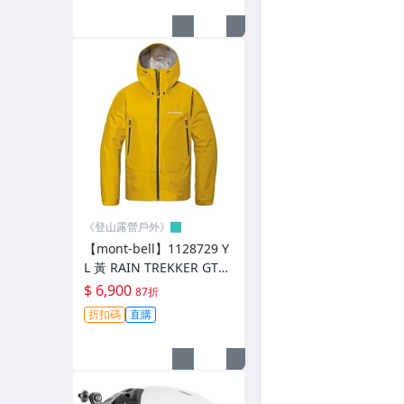
├７２０【Mars】A1903
├７２０【A-Fei】A1905
├７２０【Stingray】B330 浮力眼鏡
├７２０【Analog】B355
├７２０【Kamikaze】B369
├７２０【Rider】T337
├７２０【Hitman】T948 B325
《登山露營戶外》
【mont-bell】1128729 Y
├７２０【Mercury】S196 L196
L 黃 RAIN TREKKER GTX
男 輕量防水外套 透氣 雨衣
└ APEX 運 動 眼 鏡
$ 6,900
87折
登山外套
折扣碼
直購
┌ BUFF．經 典 系 列
├ BUFF．夏．涼 爽 系 列
├ BUFF．冬．保 暖 系 列