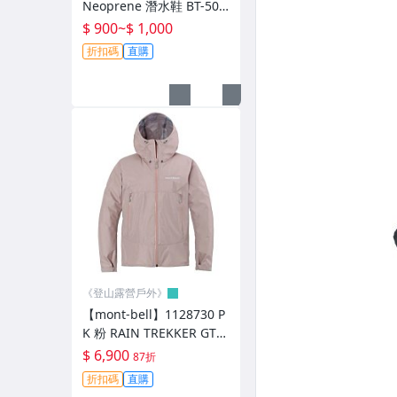
Neoprene 潛水鞋 BT-50B
┌ 男．排 汗 內 衣．內 褲
F-BK 溯溪鞋防滑鞋 台灣製
$ 900
~
$ 1,000
├ 男．排 汗 衣．車 衣
折扣碼
直購
├ 男．排 汗 褲
├ 男．保 暖 衣
├ 男．風 衣．外 套
└ 男．羽 絨 衣
┌ 男．女．防 水 帽
├ 男．女．雨 衣．雨 褲
└ 清 潔 劑．防 水 劑
《登山露營戶外》
【mont-bell】1128730 P
┌ 特 惠 運 動 眼 鏡
K 粉 RAIN TREKKER GTX
女 輕量防水外套 透氣 雨衣
$ 6,900
87折
├７２０armour
登山外套
折扣碼
直購