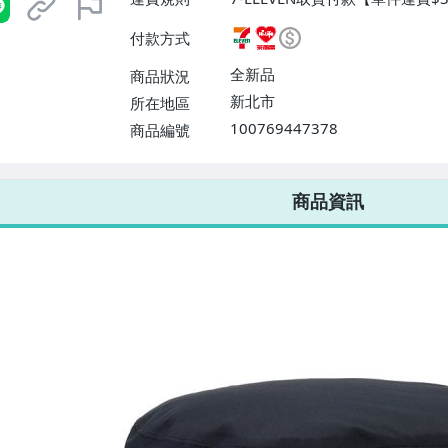
取貨不付款【單件運費$38、消
付款方式
【單件運費$60、消費滿$999
費滿$1680免運費】、離島配送【
全新品
商品狀況
費】
新北市
所在地區
100769447378
商品編號
7-ELEVEN 運費只要
38
元
不限金額、筆數，筆筆優惠無限次！
商品資訊