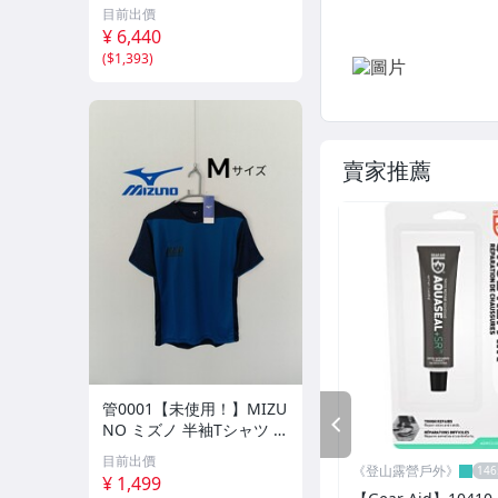
強 取付 固定 2個入 (× 10)
目前出價
├ 工 具 鉗
50Φ×2mm MG モノコレ
¥ 6,440
(
$1,393
)
├ 瑞 士 刀．折 疊 刀
├ 攀 岩 裝 備
├ 哨子．望遠鏡．指北針
賣家推薦
└ NITE-IZE 創 意 配 件
┌ 登 山 杖
└ 美國 BD / 德國 LEKI 登 山 杖
┌ 背 包．30 公 升 以 下
├ 背 包．30 公 升 以 上
管0001【未使用！】MIZU
├ 背 包 套．防 水 袋
PREV
NO ミズノ 半袖Tシャツ M
ZFB ブルー Mサイズ 新品
目前出價
├ GREGORY 背 包
タグ付
《登山露營戶外》
¥ 1,499