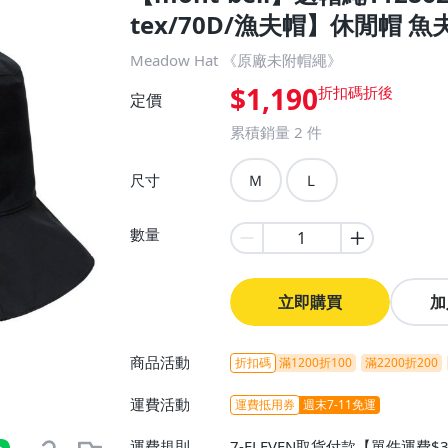
tex/70D/漁夫帽】休閒帽 
Meadow Hat 《原廠未附帽繩》
$1,190
定價
累積銷量
2
件
尺寸
Ｍ
Ｌ
數量
立即購買
加
商品活動
折扣碼
滿1200折100
滿2200折200
運費活動
運費抵用券
週末7-11免運
運費規則
7-ELEVEN取貨付款【單件運費$3