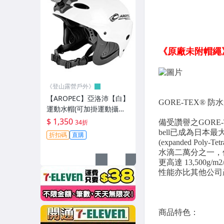
└ BUFF．冬．帽 子 系 列
┌ 水 上 用 品
├ 蛙鞋．防滑鞋．救生衣．魚雷
├ 潛 水 衣．防 寒 衣
《登山露營戶外》
├ 水母衣．泳衣褲．毛巾衣
【AROPEC】亞洛沛【白】
運動水帽(可加掛運動攝影
├ 手套．護膝．頭套
機款) 安全帽 頭盔 溯溪泛
$ 1,350
34折
舟水上活動 HM-SS1-NVG
折扣碼
直購
├ 防水袋．配件袋
└ 面 鏡．呼 吸 管
┌ SmartWool 羊毛機能襪
└ Darn Tough 美國機能襪
┌ 水 壺．水袋．保 溫 壺