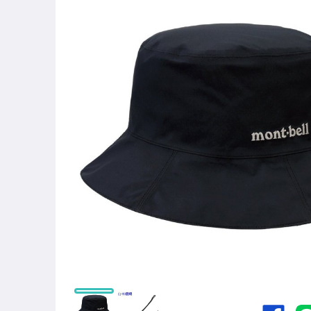
◇ 零 碼．過 季．特 價
┌ 夏．帽
├ 夏．手套．配 件
├ 冬．帽
├ 冬．手 套
└ 冬．配 件
┌MB Wickron 排汗衣 - 男
├MB Wickron 排汗衣 - 女/童
├MB Cool 短T 排汗衣
├MB Cool 長T 排汗衣
└MB 夏季 防曬外套 風衣