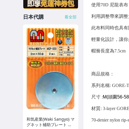
├ Camelbak 水壺．水 袋
日本代購
看全部
├ Hydro Flask 保 溫 瓶
├ Klean Kanteen 水 壺
└ Nalgene 水 壺．水 袋
┌ 慢 跑 配 件
├ 快 乾 毛 巾
└ 旅 行 用 品
┌ 頭 燈．手 電 筒
├ BD 頭 燈．營燈
└ Petzl 頭 燈
和気産業(Waki Sangyo) マ
┌ Gun Top Grade 工具袋
グネット補助プレート 補