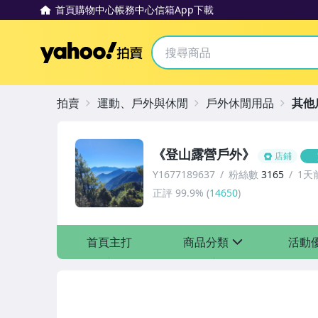
首頁
購物中心
帳務中心
信箱
App下載
Yahoo拍賣
拍賣
運動、戶外與休閒
戶外休閒用品
其他
《登山露營戶外》
店鋪
Y1677189637
粉絲數
3165
1天
正評
99.9%
(
14650
)
首頁主打
商品分類
活動
sign
[全店] 特惠