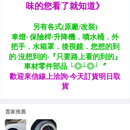
內.外把手.後視鏡.LED後視鏡
大燈框.後燈框.側燈框.霧燈框
煞車油門踏板.冷光迎賓踏板
排氣管.內龜板.下護板.擋泥板
牌照燈.室內燈.照地燈
原廠改裝水箱罩.通風網
各車系燈眉.空力套件
非常機車
車用精品百貨類.各車系晴雨窗
賣家推薦
避震器.卡鉗.來另片.短彈簧
CUSCO / HARDRACE 各車系結構桿.拉桿