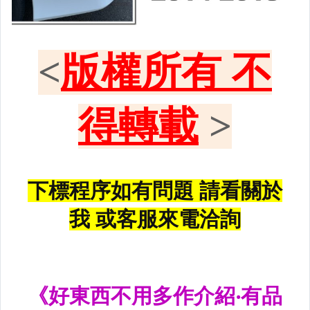
黑框尾燈.圓燈型尾燈.LED尾燈
前後保桿側燈.後保桿LED反光片
原廠型霧燈.晶鑽及燻黑霧燈.
各車系LED後保桿下霧燈
專用型魚眼霧燈.光圈魚眼霧燈
BMW光圈燈泡.CCFL光圈
LED第三剎車燈.LED燈泡
各車系專用DRL日行燈
車身標誌MARK.車身飾條
前後保桿.前後下巴.側裙.尾翼
升降機.汽車零件.鈑金零件