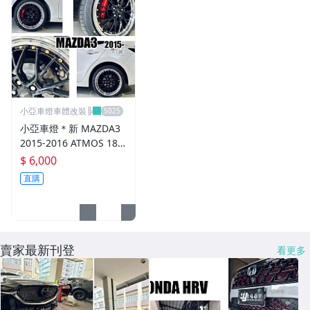
進氣套件 進氣系統 全系列
其它
小亞車燈車體改裝╠
小亞車燈＊新 MAZDA3
2015-2016 ATMOS 18
吋 鋁圈 輪框 18*8.5 5/1
$ 6,000
08 ET40 5孔108 銀黑車
直購
邊 鉚釘款
賣家最新刊登
看更多