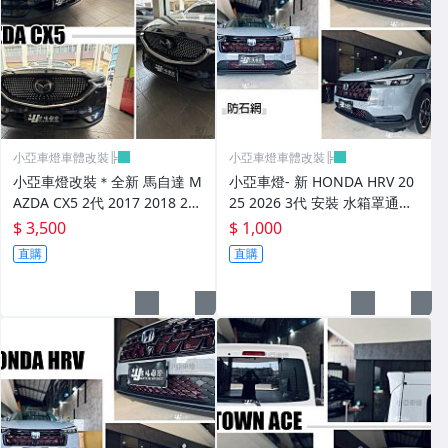
小亞車燈車體改裝╠
小亞車燈車體改裝╠
小亞車燈改裝＊全新 馬自達 M
小亞車燈- 新 HONDA HRV 20
AZDA CX5 2代 2017 2018 20
25 2026 3代 安裝 水箱罩通風
19 滿天星樣式 鑽石 水箱罩
網 紅色 防石網 粉體鋁網
$ 3,500
$ 1,000
直購
直購