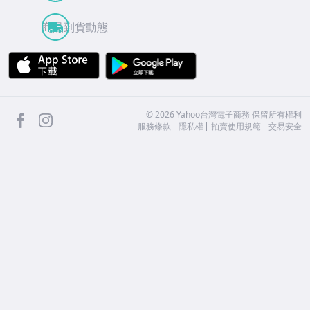
商品到貨動態
APP Store
Google Play
facebook
Instagram
©
2026
Yahoo台灣電子商務 保留所有權利
服務條款
隱私權
拍賣使用規範
交易安全