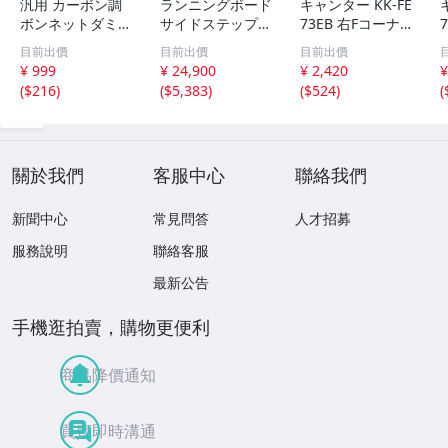
汎用 カーボン調
ランニングボード
キャンター KK-FE
ボンネットダミー
サイドステップ
73EB 右Fコーナ
ダクト エンジン
アルミバー カス
ーパネル 標準高
目前出價
目前出價
目前出價
フード飾り 外装
タム トヨタRAV4
床DX 3T 24V 4
¥ 999
¥ 24,900
¥ 2,420
¥
ドレスアップ ボ
用2019 2020 202
M51 MK997198
(
$216
)
(
$5,383
)
(
$524
)
(
ディステッカー
1 2022
關於我們
客服中心
聯絡我們
新聞中心
常見問答
人才招募
服務說明
聯絡客服
最新公告
手機逛拍賣，購物更便利
商品降價通知
買賣即時溝通