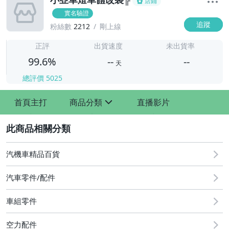
店鋪
實名驗證
追蹤
粉絲數
2212
剛上線
-
-
正評
出貨速度
未出貨率
99.6%
--
--
天
總評價
5025
-
首頁主打
商品分類
直播影片
-
sign
2
汽機車精品百貨
汽車零件/配件
車組零件
其他汽車零配件
原廠=規格大燈.正廠大燈
空力配件