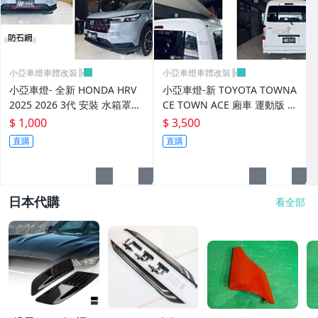
小亞車燈車體改裝╠
小亞車燈車體改裝╠
小亞車燈- 全新 HONDA HRV
小亞車燈-新 TOYOTA TOWNA
2025 2026 3代 安裝 水箱罩通
CE TOWN ACE 廂車 運動版 尾
風網 紅色 防石網 粉體鋁網
翼 鴨尾 素材 FRP
$ 1,000
$ 3,500
直購
直購
日本代購
看全部