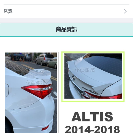
改裝=R8燈眉款DRL大燈
尾翼
改裝=晶鑽大燈.黑框大燈
商品資訊
改裝=光圈魚眼大燈.一般魚眼大燈
手工改=3D/CCFL/COB光圈魚眼大燈
客製=光圈魚眼導光條日行燈系列
超薄型HID氙氣燈泡.大燈燈泡
通用型DRL日行燈.R8日行燈
原廠型=角燈.晶鑽.黑框.黃角燈
前保桿小燈.晶鑽.黑框小燈
LED側燈.晶鑽.燻黑.黃側燈
原廠型尾燈.紅白晶鑽尾燈