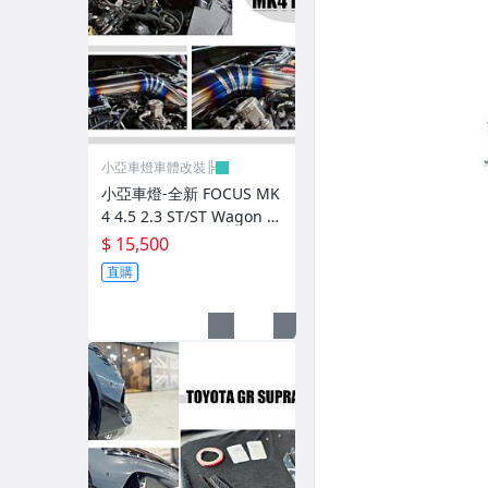
前後保桿.前後下巴.側裙.尾翼
升降機.汽車零件.鈑金零件
內.外把手.後視鏡.LED後視鏡
大燈框.後燈框.側燈框.霧燈框
小亞車燈車體改裝╠
煞車油門踏板.冷光迎賓踏板
小亞車燈-全新 FOCUS MK
4 4.5 2.3 ST/ST Wagon 鈦
排氣管.內龜板.下護板.擋泥板
合金高效能強化MST加大
$ 15,500
進氣增壓管
牌照燈.室內燈.照地燈
直購
原廠改裝水箱罩.通風網
各車系燈眉.空力套件
非常機車
車用精品百貨類.各車系晴雨窗