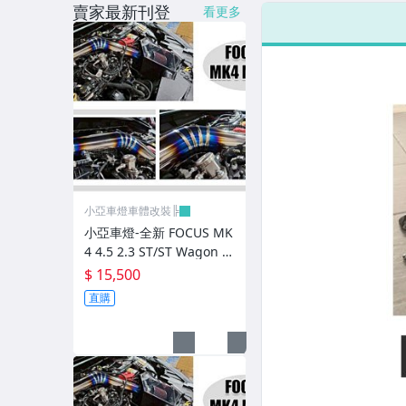
賣家最新刊登
看更多
LED側燈.晶鑽.燻黑.黃側燈
原廠型尾燈.紅白晶鑽尾燈
黑框尾燈.圓燈型尾燈.LED尾燈
前後保桿側燈.後保桿LED反光片
原廠型霧燈.晶鑽及燻黑霧燈.
各車系LED後保桿下霧燈
小亞車燈車體改裝╠
專用型魚眼霧燈.光圈魚眼霧燈
小亞車燈-全新 FOCUS MK
4 4.5 2.3 ST/ST Wagon 鈦
BMW光圈燈泡.CCFL光圈
合金高效能強化MST加大
$ 15,500
進氣增壓管
直購
LED第三剎車燈.LED燈泡
各車系專用DRL日行燈
車身標誌MARK.車身飾條