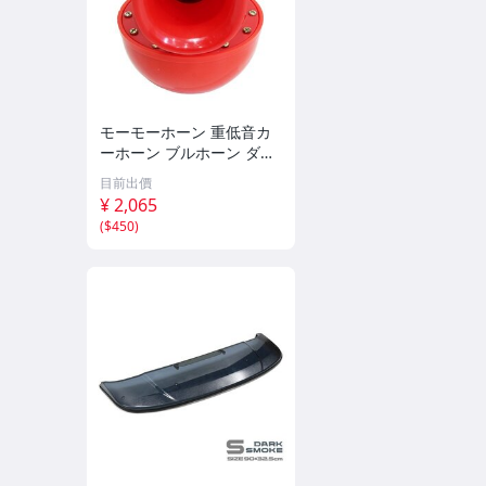
モーモーホーン 重低音カ
ーホーン ブルホーン ダン
プカー 汽笛のような重量
目前出價
級の迫力！ステー付 レッ
¥ 2,065
ド 12V汎用 クラクション
(
$450
)
旧車 バイク