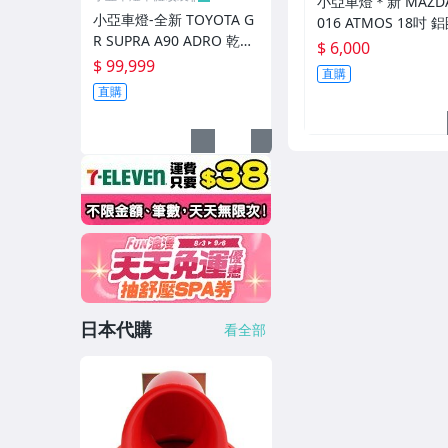
小亞車燈＊新 MAZDA3
小亞車燈-全新 TOYOTA G
016 ATMOS 18吋 
R SUPRA A90 ADRO 乾式
*8.5 5/108 ET40 
$ 6,000
碳纖維 前保桿風刀 前保 風
$ 99,999
車邊 鉚釘款
直購
刀
直購
日本代購
看全部