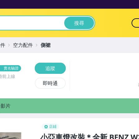
搜尋
零件
空力配件
側裙
追蹤
實名驗證
時前上線
即時通
播影片
店鋪
小亞車燈改裝＊全新 BENZ W205