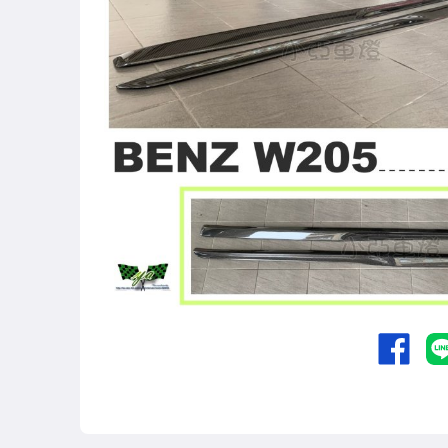
其他汽車零配件
原廠=規格大燈.正廠大燈
改裝=R8燈眉款DRL大燈
改裝=晶鑽大燈.黑框大燈
改裝=光圈魚眼大燈.一般魚眼大燈
手工改=3D/CCFL/COB光圈魚眼大燈
客製=光圈魚眼導光條日行燈系列
超薄型HID氙氣燈泡.大燈燈泡
通用型DRL日行燈.R8日行燈
原廠型=角燈.晶鑽.黑框.黃角燈
前保桿小燈.晶鑽.黑框小燈