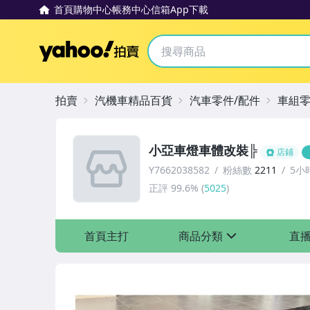
首頁
購物中心
帳務中心
信箱
App下載
Yahoo拍賣
拍賣
汽機車精品百貨
汽車零件/配件
車組
小亞車燈車體改裝╠
店鋪
Y7662038582
粉絲數
2211
5小
正評
99.6%
(
5025
)
首頁主打
商品分類
直
sign