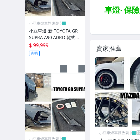
避震器.卡鉗.來另片.短彈簧
CUSCO / HARDRACE 各車系結構桿.拉桿
小亞車燈車體改裝╠
進氣套件 進氣系統 全系列
小亞車燈-新 TOYOTA GR
SUPRA A90 ADRO 乾式碳
其它
纖維 前保桿風刀 前保 風刀
$ 99,999
賣家推薦
直購
小亞車燈車體改裝╠
小亞車燈車體改裝╠