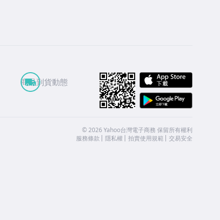
APP St
商品到貨動態
Google
©
2026
Yahoo台灣電子商務 保留所有權利
服務條款
隱私權
拍賣使用規範
交易安全