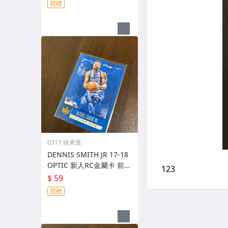
競標
0317 快來逛
DENNIS SMITH JR 17-18
OPTIC 新人RC金屬卡 前後
圖
$ 59
競標