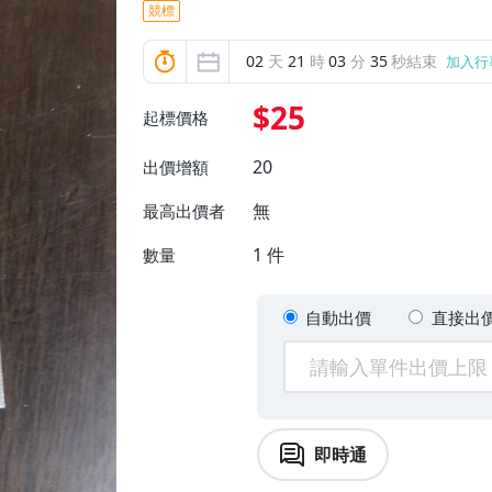
競標
02
天
21
時
03
分
34
秒結束
加入行
$25
起標價格
20
出價增額
無
最高出價者
1
件
數量
自動出價
直接出
即時通