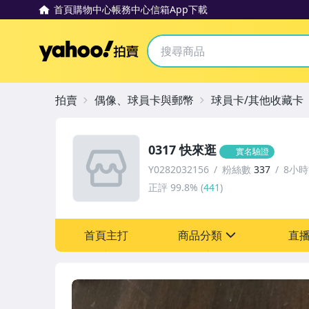
首頁
購物中心
帳務中心
信箱
App下載
Yahoo拍賣
拍賣
偶像、球員卡與郵幣
球員卡/其他收藏卡
0317 快來逛
實名驗證
Y0282032156
粉絲數
337
8小
正評
99.8%
(
441
)
首頁主打
商品分類
直
sign
偶像、球員卡與郵幣