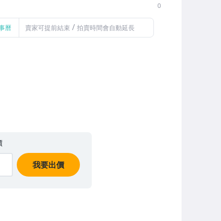
0
/
事曆
賣家可提前結束
拍賣時間會自動延長
價
我要出價