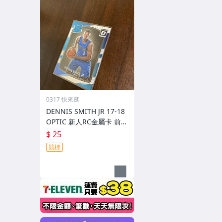
0317 快來逛
DENNIS SMITH JR 17-18
OPTIC 新人RC金屬卡 前後
圖
$ 25
競標