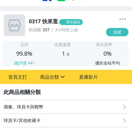
0317 快來逛
實名驗證
粉絲數
337
3小時前上線
追蹤
1
正評
出貨速度
未出貨率
99.8%
1
0%
天
總評價
441
優於全站平均
首頁主打
商品分類
直播影片
sign
2
偶像、球員卡與郵幣
偶像、球員卡與郵幣
球員卡/其他收藏卡