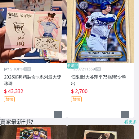
收藏品
JAY SHOP✨
Y9307211569
2026富邦精裝盒✨系列最大獎
低限量!大谷翔平75張!稀少釋
珠珠
出
$ 43,332
$ 2,700
競標
競標
賣家最新刊登
看更多