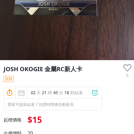
JOSH OKOGIE 金屬RC新人卡
0
競標
02
天
21
時
45
分
18
秒結束
/
賣家可提前結束
拍賣時間會自動延長
$15
起標價格
20
出價增額