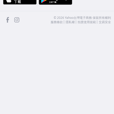
facebook
Instagram
©
2026
Yahoo台灣電子商務 保留所有權利
服務條款
隱私權
拍賣使用規範
交易安全