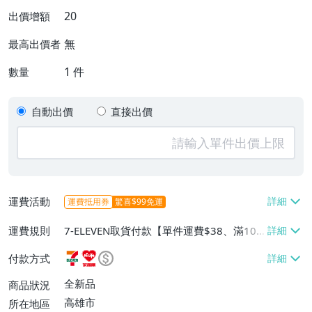
20
出價增額
無
最高出價者
1
件
數量
自動出價
直接出價
運費活動
運費抵用券
驚喜$99免運
運費規則
7-ELEVEN取貨付款【單件運費$38、滿100
件或消費滿$1000000免運費】、7-ELEVEN
付款方式
取貨不付款【單件運費$38】、萊爾富取貨
付款【單件運費$60、滿50件或消費滿$30
全新品
商品狀況
0000免運費】、郵局掛號【單件運費$50、
高雄市
所在地區