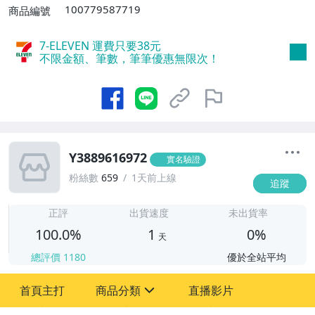
滿30件或消費滿$30000免運費】
100779587719
商品編號
7-ELEVEN 運費只要
38
元
不限金額、筆數，筆筆優惠無限次！
Y3889616972
實名驗證
粉絲數
659
1天前上線
追蹤
1
正評
出貨速度
未出貨率
100.0%
1
0%
天
總評價
1180
優於全站平均
首頁主打
商品分類
直播影片
sign