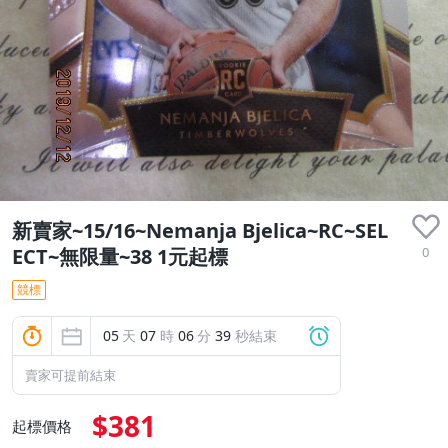
新賣家~15/16~Nemanja Bjelica~RC~SEL
0
ECT~無限量~38 1元起標
競標
05
天
07
時
06
分
38
秒結束
賣家可提前結束
$381
起標價格