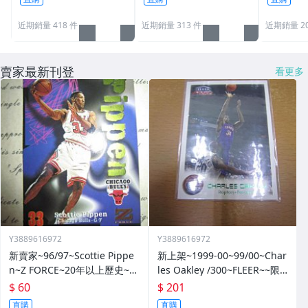
近期銷量 418 件
近期銷量 313 件
近期銷量 20
賣家最新刊登
看更多
Y3889616972
Y3889616972
新賣家~96/97~Scottie Pippe
新上架~1999-00~99/00~Char
n~Z FORCE~20年以上歷史~無
les Oakley /300~FLEER~~限
限量~
量/300~1060114-1
$ 60
$ 201
直購
直購