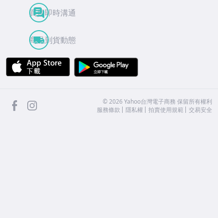
買賣即時溝通
商品到貨動態
APP Store
Google Play
facebook
Instagram
©
2026
Yahoo台灣電子商務 保留所有權利
服務條款
隱私權
拍賣使用規範
交易安全