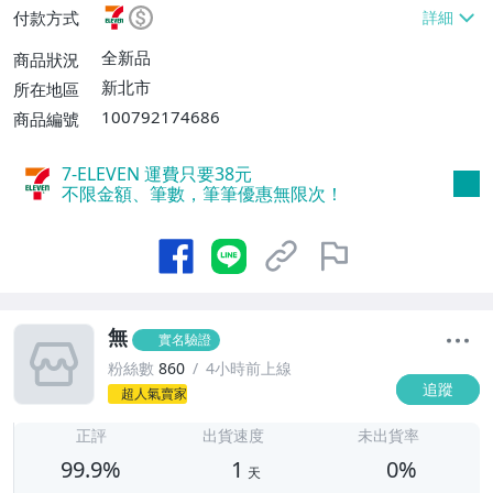
付款方式
號【單件運費$60、滿20件或消費滿$5000
0免運費】
全新品
商品狀況
新北市
所在地區
100792174686
商品編號
7-ELEVEN 運費只要
38
元
不限金額、筆數，筆筆優惠無限次！
無
實名驗證
粉絲數
860
4小時前上線
追蹤
超人氣賣家
1
正評
出貨速度
未出貨率
99.9%
1
0%
天