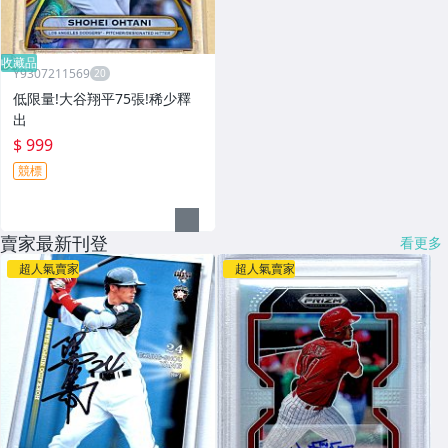
收藏品
Y9307211569
低限量!大谷翔平75張!稀少釋
出
$ 999
競標
賣家最新刊登
看更多
超人氣賣家
超人氣賣家