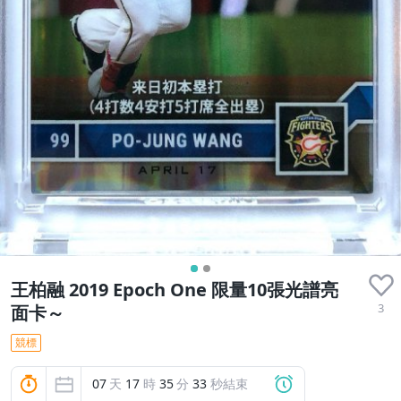
王柏融 2019 Epoch One 限量10張光譜亮
3
面卡～
競標
07
天
17
時
35
分
32
秒結束