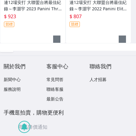
連12場安打 大聯盟台將最佳紀
連12場安打 大聯盟台將最佳紀
錄～李灝宇 2023 Panini Thre
錄～李灝宇 2022 Panini Elite
e And Two 限量25張新人原封
Extra Edition 實戰球衣簽名卡
$ 923
$ 807
四球衣簽名卡 Patch～
～
競標
競標
關於我們
客服中心
聯絡我們
新聞中心
常見問答
人才招募
服務說明
聯絡客服
最新公告
手機逛拍賣，購物更便利
商品降價通知