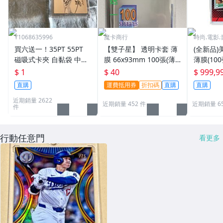
Y1068635996
魔卡商行
時尚.電影.
買六送一！35PT 55PT
【雙子星】 透明卡套 薄
(全新品)美
磁吸式卡夾 自黏袋 中華
膜 66x93mm 100張(薄)
薄膜(10
職棒球員卡 遊戲王 寶可
適用 BBM MLB Topps C
次到貨日期:
$ 1
$ 40
$ 999,9
夢PTCG 漫威 ultra pro
PBL 球員卡
直購
運費抵用券
折扣碼
直購
直購
可用
近期銷量 2622
近期銷量 452 件
近期銷量 6
件
行動任意門
看更多