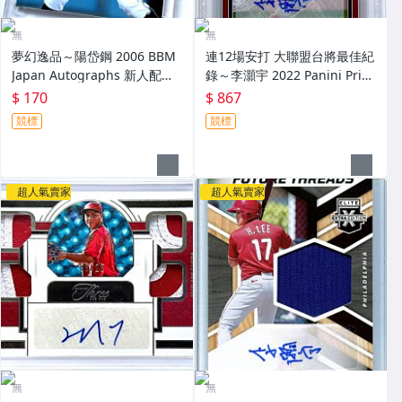
無
無
夢幻逸品～陽岱鋼 2006 BBM
連12場安打 大聯盟台將最佳紀
Japan Autographs 新人配布
錄～李灝宇 2022 Panini Priz
簽名卡 加蓋BBM鋼印 RC～
m Draft Picks 亮面新人簽名鑑
$ 170
$ 867
定卡 RC PSA 9～
競標
競標
超人氣賣家
超人氣賣家
無
無