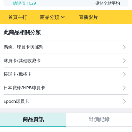
總評價
1629
優於全站平均
首頁主打
商品分類
直播影片
sign
2
成人專區
玩具、模型與公仔
偶像、球員卡與郵幣
偶像、球員卡與郵幣
球員卡/其他收藏卡
棒球卡/職棒卡
日本職棒/NPB球員卡
Epoch球員卡
商品資訊
出價紀錄