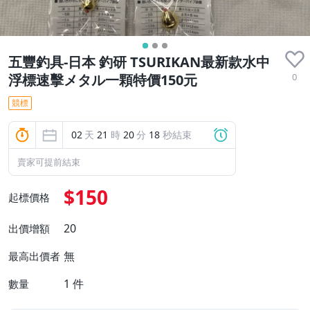
五豐釣具-日本 釣研 TSURIKAN最新款水中
0
浮標速擊メタル一顆特價150元
競標
02
天
21
時
20
分
17
秒結束
賣家可提前結束
$150
起標價格
20
出價增額
無
最高出價者
1
件
數量