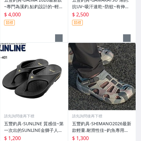
~專門為溪釣.鮎釣設計的~輕
抗UV~吸汗速乾~防蚊~有伸縮
便.薄的短版防水雨衣DR-3926J
彈性付帽防曬外套 GM-3547
$ 4,000
$ 2,500
外套特價4000元
特價2000元
競標
競標
請先詢問後再下標
請先詢問後再下標
五豐釣具-SUNLINE 質感佳~第
五豐釣具-SHIMANO2026最新
一次出的SUNLINE金獅子人字
款輕量.耐滑性佳~釣魚專用布
夾腳拖鞋SUS-401特價1200元
希涼鞋 FS-091I特價1300元
$ 1,200
$ 1,300