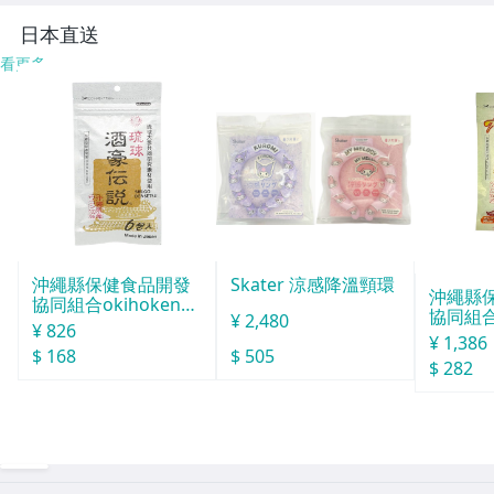
日本直送
看更多
沖繩縣保健食品開發
Skater 涼感降溫頸環
沖繩縣
協同組合okihoken琉
協同組合o
¥ 2,480
球酒豪傳說 6包
¥ 826
球酒豪傳
¥ 1,386
$ 168
$ 505
6包入
$ 282