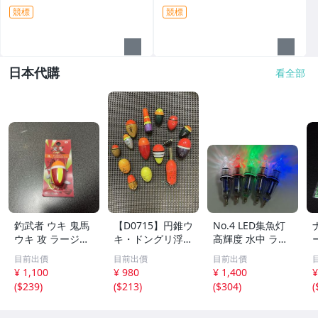
競標
競標
日本代購
看全部
釣武者 ウキ 鬼馬
【D0715】円錐ウ
No.4 LED集魚灯
ウキ 攻 ラージ
キ・ドングリ浮
高輝度 水中 ライ
B 未開封
き・中通しウキ・
ト 12cm 夜 イカ
目前出價
目前出價
目前出價
正立・釣研・他
釣り 集魚灯 5色
¥ 1,100
¥ 980
¥ 1,400
¥
セット 防水 電池
(
$239
)
(
$213
)
(
$304
)
(
式 海釣り 集魚ラ
ンプ