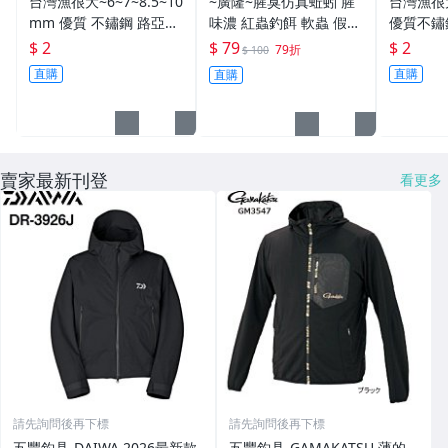
台灣漁很大~6~7~8.5~10
~廣隆~腥臭仿真蚯蚓 腥
台灣漁很
mm 優質 不鏽鋼 路亞環
味濃 紅蟲釣餌 軟蟲 假蚯
優質不鏽
S型開口 扁平 打扁 打平
蚓 海魚餌 紅蟲 路亞餌
平 打扁 打平 路
$ 2
$ 79
$ 2
79折
$ 100
路亞 雙環 雙圈 強力
假餌 誘餌 仿生餌 擬餌
雙環 路亞環
直購
直購
直購
路亞軟餌
路亞環
賣家最新刊登
看更多
請先詢問後再下標
請先詢問後再下標
五豐釣具-DAIWA 2026最新款
五豐釣具-GAMAKATSU 薄的.