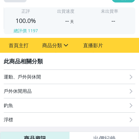
-
-
正評
出貨速度
未出貨率
100.0%
--
--
天
總評價
1197
-
首頁主打
商品分類
直播影片
-
sign
運動、戶外與休閒
2
運動、戶外與休閒
戶外休閒用品
釣魚
浮標
商品資訊
出價紀錄