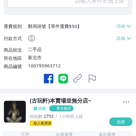
運費規則
郵局掛號【單件運費$50】
付款方式
二手品
商品狀況
新北市
所在地區
100795963712
商品編號
(古玩軒)本賣場並無分店~
店鋪
實名驗證
粉絲數
2753
1小時前上線
追蹤
-
超人氣賣家
-
正評
出貨速度
未出貨率