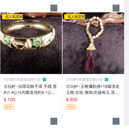
超人氣賣家
超人氣賣家
(古玩軒)本賣場並無分店~
(古玩軒)本賣場並無分店~
古玩軒~琺瑯花飾手環 手鐲 寬
古玩軒~玉雕彌勒佛+18羅漢老
約1.4公分內圍直徑約6.1公分
玉雕.念珠.佛珠(非緬甸玉.漢白
(非緬甸玉.翡翠.藍寶)GGG99
玉.雞血石.紫羅藍.舒俱萊.綠松
$ 100
$ 900
石.澎湖文石)GGG98
競標
競標