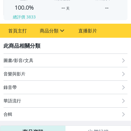
100.0%
--
--
天
總評價
3833
-
-
首頁主打
商品分類
直播影片
sign
其它
2
圖書/影音/文具
音樂與影片
錄音帶
華語流行
合輯