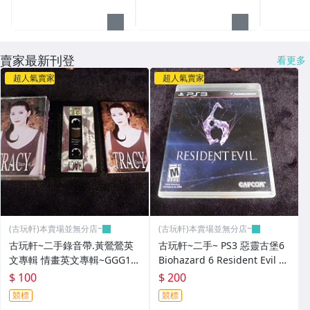
賣家最新刊登
看更多
超人氣賣家
超人氣賣家
(古玩軒)本賣場並無分店~
(古玩軒)本賣場並無分店~
古玩軒~二手錄音帶.黃鶯鶯英
古玩軒~二手~ PS3 惡靈古堡6
文專輯 情畫英文專輯~GGG10
Biohazard 6 Resident Evil 6
1
-英文~GGG100
$ 100
$ 200
競標
競標