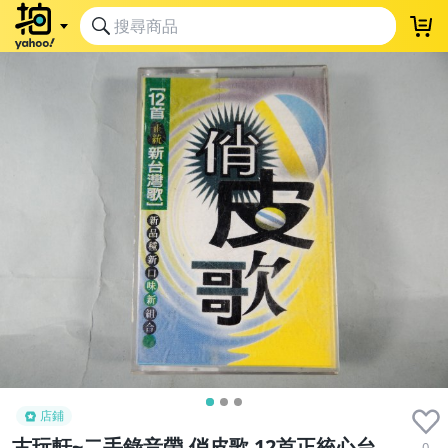
店鋪
古玩軒~二手錄音帶.俏皮歌 12首正統心台
0