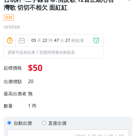
灣歌 切切不相欠 面紅紅
競標
GHI566
05
天
22
時
47
分
27
秒結束
/
賣家可提前結束
拍賣時間會自動延長
$50
起標價格
20
出價增額
無
最高出價者
1
件
數量
自動出價
直接出價