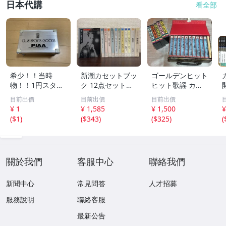
日本代購
看全部
希少！！当時
新潮カセットブッ
ゴールデンヒット
物！！1円スター
ク 12点セット
ヒット歌謡 カラ
ト売り切り！！PI
【三島由紀夫／森
オケ カセットテ
目前出價
目前出價
目前出價
AA CLUB SPORT
外／太宰治／芥川
ープ まとめ昭和
¥ 1
¥ 1,585
¥ 1,500
¥
S GOODS アルミ
龍之介／谷崎潤一
レトロ 邦楽 童謡
(
$1
)
(
$343
)
(
$325
)
(
ケース 収納
郎／宮沢賢治／
演歌 17点
他】新潮社
關於我們
客服中心
聯絡我們
新聞中心
常見問答
人才招募
服務說明
聯絡客服
最新公告