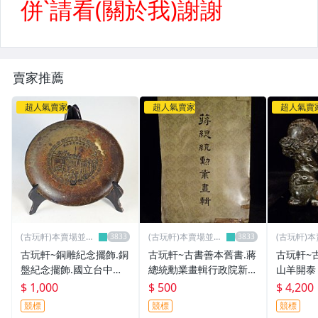
賣家推薦
超人氣賣家
超人氣賣家
超人氣賣
(古玩軒)本賣場並無
(古玩軒)本賣場並無
(古玩軒)
分店~
分店~
分店~
古玩軒~銅雕紀念擺飾.銅
古玩軒~古書善本舊書.蔣
古玩軒~
盤紀念擺飾.國立台中師
總統勳業畫輯行政院新聞
山羊開泰 
範學院NTCTC.WST521
局民國58年出版.KMG44
和闐玉.羊
$ 1,000
$ 500
$ 4,200
5
玉.壽山石
競標
競標
競標
40