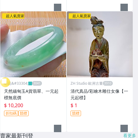
超人氣賣家
超人氣賣家
昕品&#33304;
ZH Studio 歐洲古董
天然緬甸玉A貨翡翠、一元起
清代真品/彩繪木雕仕女像【一
標無底價
元起標】
$ 10,200
$ 1
折扣碼
競標
競標
賣家最新刊登
看更多