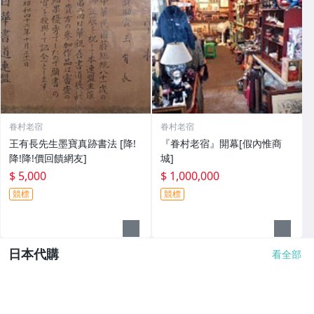
眷村老宿
眷村老宿
王有長先生墨寶真跡書法 [降!
『眷村老宿』開幕[假內惟商
降!降!價回饋網友]
城]
$ 5,000
$ 1,000,000
競標
競標
日本代購
看全部