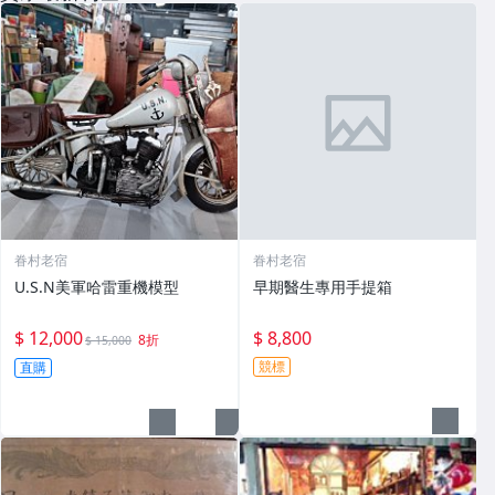
眷村老宿
眷村老宿
U.S.N美軍哈雷重機模型
早期醫生專用手提箱
$ 12,000
$ 8,800
8折
$ 15,000
競標
直購