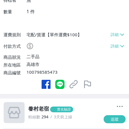
無
得標者
1
件
數量
運費規則
宅配/貨運【單件運費$100】
付款方式
二手品
商品狀況
高雄市
所在地區
100798585473
商品編號
眷村老宿
實名驗證
粉絲數
294
3天前上線
追蹤
-