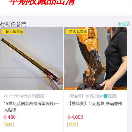
行動任意門
看更多
超人氣賣家
超人氣賣家
ZH Studio 歐洲古董
【壓箱寶】 阿寶託拍網
19世紀英國黃銅航海望遠鏡/一
【壓箱寶】百元起標 藝品競標
元起標
$ 480
$ 4,000
競標
競標