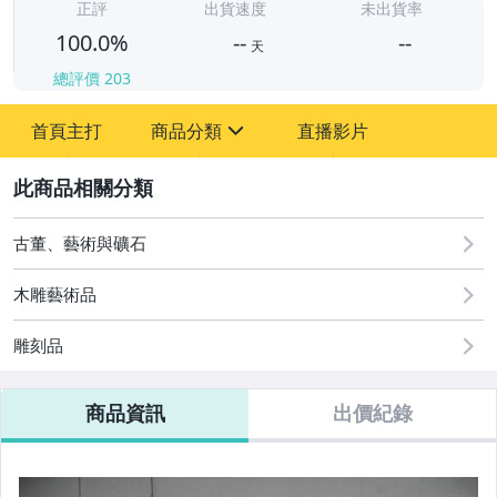
-
正評
出貨速度
未出貨率
100.0%
--
--
天
總評價
203
-
首頁主打
商品分類
直播影片
-
sign
2
古董、藝術與礦石
圖書/影音/文具
古董、藝術與礦石
木雕藝術品
手機、配件與通訊
雕刻品
相機、攝影與周邊
商品資訊
出價紀錄
運動、戶外與休閒
居家、家具與園藝