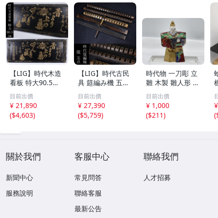
【LIG】時代木造
【LIG】時代古民
時代物 一刀彫 立
看板 特大90.5㎝
具 筵編み機 五点
雛 木製 雛人形 木
金彩 本舗 高田徳
むしろ編み 筬 お
彫彩色 小型 2.2×
目前出價
目前出價
目前出價
左衛門 古美術品
さ 農具 古道具 26
3.5×H5.7cm ひな
¥ 21,890
¥ 27,390
¥ 1,000
¥
2606.676
04.458
祭り 郷土玩具 木
(
$4,603
)
(
$5,759
)
(
$211
)
(
工芸 置物 木彫人
形(B24136)
關於我們
客服中心
聯絡我們
新聞中心
常見問答
人才招募
服務說明
聯絡客服
最新公告