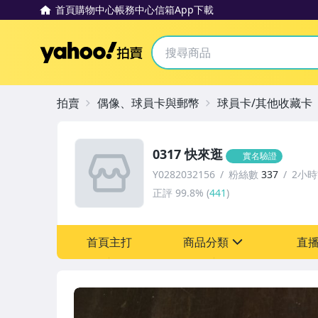
首頁
購物中心
帳務中心
信箱
App下載
Yahoo拍賣
拍賣
偶像、球員卡與郵幣
球員卡/其他收藏卡
0317 快來逛
實名驗證
Y0282032156
粉絲數
337
2小
正評
99.8%
(
441
)
首頁主打
商品分類
直
sign
偶像、球員卡與郵幣