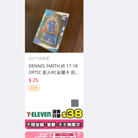
0317 快來逛
DENNIS SMITH JR 17-18
OPTIC 新人RC金屬卡 前後
圖
$ 25
競標