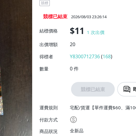
競標
競標已結束
2026/08/03 23:26:14
$11
結標價格
1
次出價
20
出價增額
Y8300712736
(
168
)
得標者
0
件
數量
競標已結束
運費規則
宅配/貨運【單件運費$60、滿10
付款方式
全新品
商品狀況