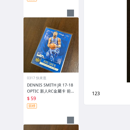
0317 快來逛
DENNIS SMITH JR 17-18
OPTIC 新人RC金屬卡 前後
圖
$ 59
競標