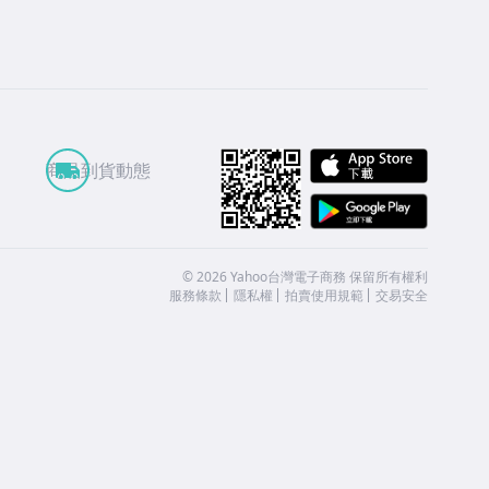
APP St
商品到貨動態
Google
©
2026
Yahoo台灣電子商務 保留所有權利
服務條款
隱私權
拍賣使用規範
交易安全