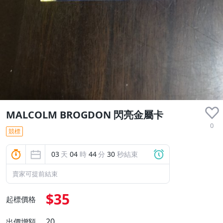
MALCOLM BROGDON 閃亮金屬卡
0
競標
03
天
04
時
44
分
29
秒結束
賣家可提前結束
$35
起標價格
20
出價增額