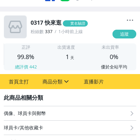
0317 快來逛
實名驗證
粉絲數
337
1小時前上線
追蹤
1
正評
出貨速度
未出貨率
99.8%
1
0%
天
總評價
442
優於全站平均
首頁主打
商品分類
直播影片
sign
2
偶像、球員卡與郵幣
偶像、球員卡與郵幣
球員卡/其他收藏卡