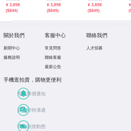
04.12 ハロゲン車
ゲン車 [ HB3 ] ハ
01.08 ハロゲン車
T
¥ 3,898
¥ 3,898
¥ 3,898
¥
[ HB3 ] ハイビー
イビーム LED 2個
[ HB3 ] ハイビー
H
(
$849
)
(
$849
)
(
$849
)
(
ム LED 2個 80W
セット 80W 16連
ム LED 2個 80W
16連 XT-E端子搭
XT-E端子搭載 ホ
16連 XT-E端子搭
載 ホワイト 12V/
ワイト 12V/24V
載 ホワイト 12V/
24V
24V
V
關於我們
客服中心
聯絡我們
新聞中心
常見問答
人才招募
服務說明
聯絡客服
最新公告
手機逛拍賣，購物更便利
商品降價通知
買賣即時溝通
商品到貨動態