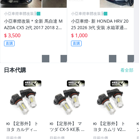
小亞車燈車體改裝╠
小亞車燈車體改裝╠
小亞車燈改裝＊全新 馬自達 M
小亞車燈- 新 HONDA HRV 20
AZDA CX5 2代 2017 2018 20
25 2026 3代 安裝 水箱罩通風
19 滿天星樣式 鑽石 水箱罩
網 紅色 防石網 粉體鋁網
$ 3,500
$ 1,000
直購
直購
日本代購
看全部
ю 【定形外】 ト
ю 【定形外】 マ
ю 【定形外】 ト
ヨタ カルディナ
ツダ CX-5 KE系 1
ヨタ カムリ V21,
ST240系 02.09～
2.02～14.12 ハロ
SXV21系 99.08～
目前出價
目前出價
目前出價