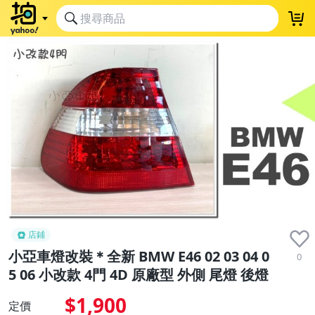
店鋪
小亞車燈改裝＊全新 BMW E46 02 03 04 0
0
5 06 小改款 4門 4D 原廠型 外側 尾燈 後燈
$1,900
定價