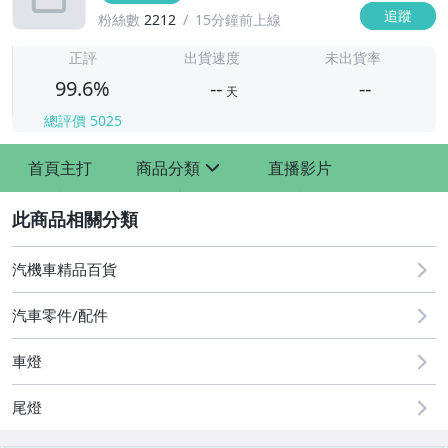
追蹤
粉絲數
2212
15分鐘前上線
-
-
正評
出貨速度
未出貨率
99.6%
--
--
天
總評價
5025
-
首頁主打
商品分類
直播影片
-
sign
2
汽機車精品百貨
汽車零件/配件
車燈
其他汽車零配件
原廠=規格大燈.正廠大燈
尾燈
改裝=R8燈眉款DRL大燈