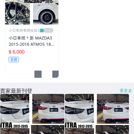
內.外把手.後視鏡.LED後視鏡
大燈框.後燈框.側燈框.霧燈框
煞車油門踏板.冷光迎賓踏板
小亞車燈車體改裝╠
排氣管.內龜板.下護板.擋泥板
小亞車燈＊新 MAZDA3
2015-2016 ATMOS 18
牌照燈.室內燈.照地燈
吋 鋁圈 輪框 18*8.5 5/1
$ 6,000
08 ET40 5孔108 銀黑車
直購
原廠改裝水箱罩.通風網
邊 鉚釘款
各車系燈眉.空力套件
非常機車
賣家最新刊登
看更多
車用精品百貨類.各車系晴雨窗
避震器.卡鉗.來另片.短彈簧
CUSCO / HARDRACE 各車系結構桿.拉桿