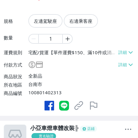
規格
左邊駕駛座
右邊乘客座
數量
運費規則
宅配/貨運【單件運費$150、滿10件或消費
滿$10000免運費】、面交/自取/不寄送
付款方式
【免運費】
全新品
商品狀況
台南市
所在地區
100801402313
商品編號
小亞車燈車體改裝╠
店鋪
實名驗證