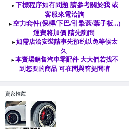
前後保桿側燈.後保桿LED反光片
原廠型霧燈.晶鑽及燻黑霧燈.
各車系LED後保桿下霧燈
專用型魚眼霧燈.光圈魚眼霧燈
BMW光圈燈泡.CCFL光圈
LED第三剎車燈.LED燈泡
各車系專用DRL日行燈
賣家推薦
車身標誌MARK.車身飾條
前後保桿.前後下巴.側裙.尾翼
升降機.汽車零件.鈑金零件