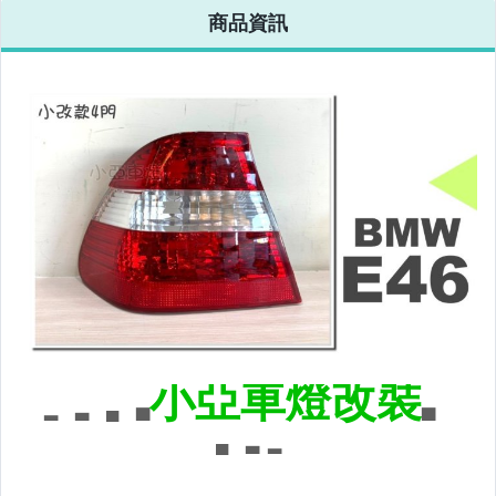
商品資訊
改裝=晶鑽大燈.黑框大燈
改裝=光圈魚眼大燈.一般魚眼大燈
手工改=3D/CCFL/COB光圈魚眼大燈
客製=光圈魚眼導光條日行燈系列
超薄型HID氙氣燈泡.大燈燈泡
通用型DRL日行燈.R8日行燈
原廠型=角燈.晶鑽.黑框.黃角燈
前保桿小燈.晶鑽.黑框小燈
LED側燈.晶鑽.燻黑.黃側燈
原廠型尾燈.紅白晶鑽尾燈
黑框尾燈.圓燈型尾燈.LED尾燈