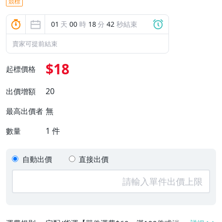
競標
01
天
00
時
18
分
42
秒結束
賣家可提前結束
$18
起標價格
20
出價增額
無
最高出價者
1
件
數量
自動出價
直接出價