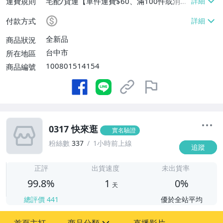
運費規則
宅配/貨運【單件運費$60、滿100件或消費
滿$9999免運費】
付款方式
全新品
商品狀況
台中市
所在地區
100801514154
商品編號
0317 快來逛
實名驗證
粉絲數
337
1小時前上線
追蹤
1
正評
出貨速度
未出貨率
99.8%
1
0%
天
總評價
441
優於全站平均