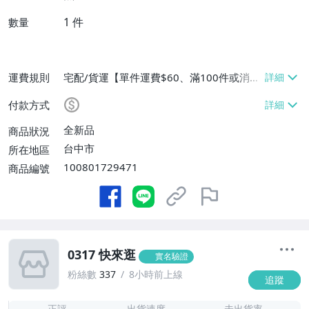
1
件
數量
運費規則
宅配/貨運【單件運費$60、滿100件或消費
滿$9999免運費】
付款方式
全新品
商品狀況
台中市
所在地區
100801729471
商品編號
0317 快來逛
實名驗證
粉絲數
337
8小時前上線
追蹤
1
正評
出貨速度
未出貨率