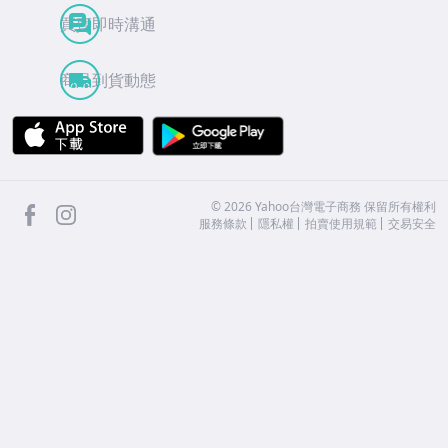
買賣即時溝通
商品到貨動態
APP Store
Google Play
facebook
Instagram
©
2026
Yahoo台灣電子商務 保留所有權利
服務條款
隱私權
拍賣使用規範
交易安全