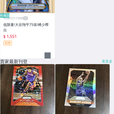
收藏品
Y9307211569
低限量!大谷翔平75張!稀少釋
出
$ 1,551
競標
賣家最新刊登
看更多