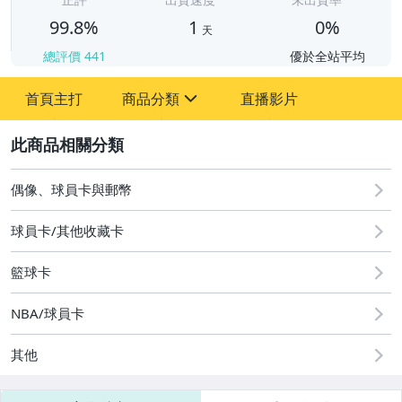
99.8%
1
0%
天
總評價
441
優於全站平均
首頁主打
商品分類
直播影片
sign
2
偶像、球員卡與郵幣
偶像、球員卡與郵幣
球員卡/其他收藏卡
籃球卡
NBA/球員卡
其他