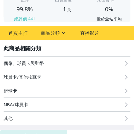
99.8%
1
0%
天
總評價
441
優於全站平均
首頁主打
商品分類
直播影片
sign
2
偶像、球員卡與郵幣
偶像、球員卡與郵幣
球員卡/其他收藏卡
籃球卡
NBA/球員卡
其他