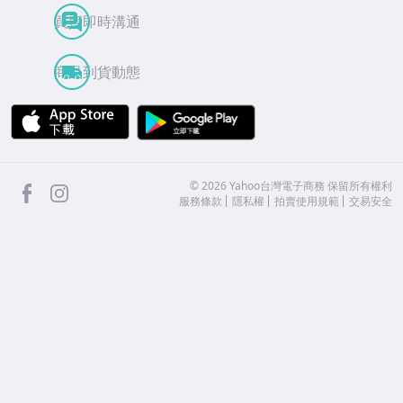
買賣即時溝通
商品到貨動態
APP Store
Google Play
facebook
Instagram
©
2026
Yahoo台灣電子商務 保留所有權利
服務條款
隱私權
拍賣使用規範
交易安全