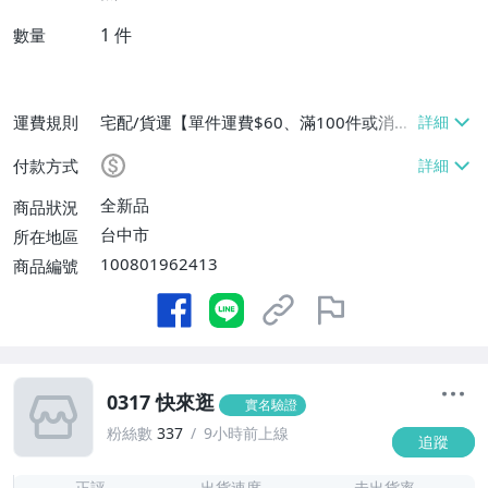
1
件
數量
運費規則
宅配/貨運【單件運費$60、滿100件或消費
滿$9999免運費】
付款方式
全新品
商品狀況
台中市
所在地區
100801962413
商品編號
0317 快來逛
實名驗證
粉絲數
337
9小時前上線
追蹤
1
正評
出貨速度
未出貨率