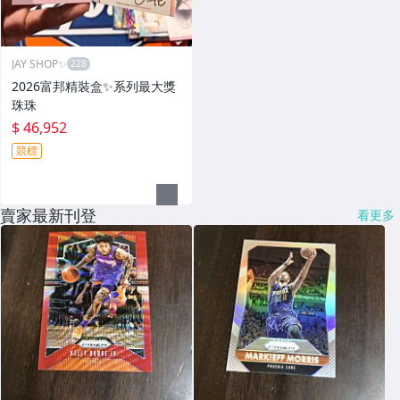
JAY SHOP✨
2026富邦精裝盒✨系列最大獎
珠珠
$ 46,952
競標
賣家最新刊登
看更多