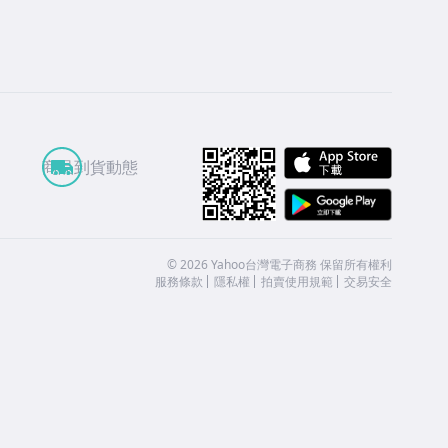
APP St
商品到貨動態
Google
©
2026
Yahoo台灣電子商務 保留所有權利
服務條款
隱私權
拍賣使用規範
交易安全