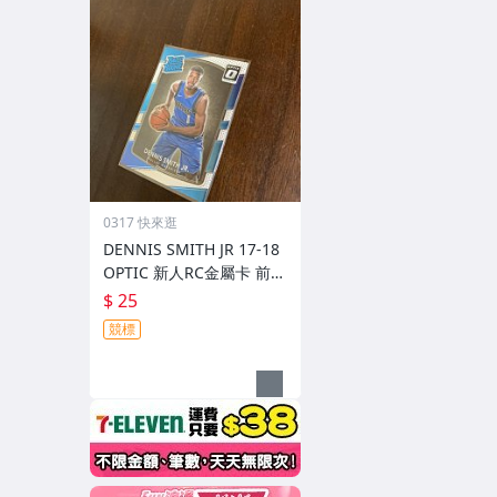
0317 快來逛
DENNIS SMITH JR 17-18
OPTIC 新人RC金屬卡 前後
圖
$ 25
競標