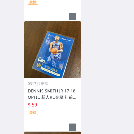
競標
0317 快來逛
DENNIS SMITH JR 17-18
OPTIC 新人RC金屬卡 前後
圖
$ 59
競標