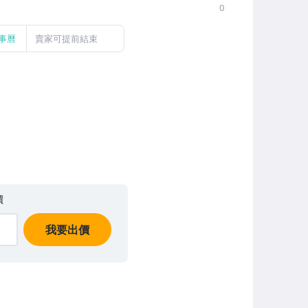
0
事曆
賣家可提前結束
價
我要出價