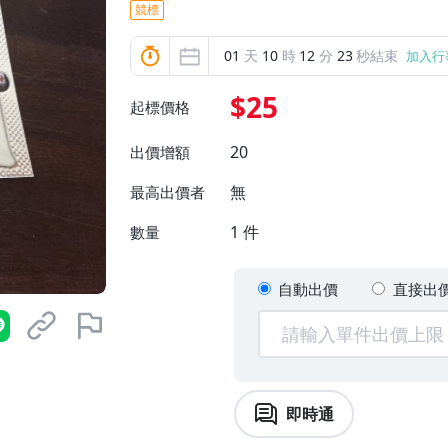
競標
01
天
10
時
12
分
22
秒結束
加入行
$25
起標價格
20
出價增額
無
最高出價者
1
件
數量
自動出價
直接出
即時通