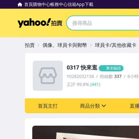
首頁
購物中心
帳務中心
信箱
App下載
Yahoo拍賣
拍賣
偶像、球員卡與郵幣
球員卡/其他收藏卡
0317 快來逛
實名驗證
Y0282032156
粉絲數
337
6小
正評
99.8%
(
441
)
首頁主打
商品分類
直
sign
偶像、球員卡與郵幣