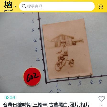
店鋪
台灣日據時期,三輪車,古董黑白,照片,相片
2