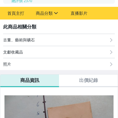
總評價
2370
-
首頁主打
商品分類
直播影片
-
sign
其它
2
古董、藝術與礦石
文獻收藏品
照片
商品資訊
出價紀錄