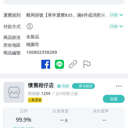
運費規則
郵局掛號【單件運費$35、滿8件或消費滿
$3500免運費】
付款方式
全新品
商品狀況
桃園市
所在地區
100802358289
商品編號
懷舊柑仔店
店鋪
實名驗證
粉絲數
1254
2小時前上線
追蹤
人氣賣家
-
-
正評
出貨速度
未出貨率
99.9%
--
--
天