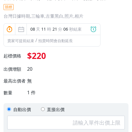
競標
台灣日據時期,三輪車,古董黑白,照片,相片
08
天
11
時
21
分
06
秒結束
/
賣家可提前結束
拍賣時間會自動延長
$220
起標價格
20
出價增額
無
最高出價者
1
件
數量
自動出價
直接出價