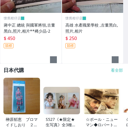
懷舊柑仔店
懷舊柑仔店
蔣中正 總統 與國軍將領,古董
高雄 水產職業學校 ,古董黑白,
黑白,照片,相片**稀少品-2
照片,相片
$ 450
$ 250
競標
競標
日本代購
看全部
榊原郁恵 ブロマ
S527《★限定★
☆ポール・ニュー
イドしおり ２枚
生写真》全3種セ
マン◆ロバート・