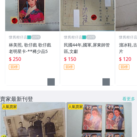
懷舊柑仔店
懷舊柑仔店
懷舊柑仔
林美照, 歌仔戲 歌仔戲
民國44年,國軍,屏東師管
溜冰鞋,古
老明星卡-**稀少品5
區,文獻
片
$ 250
$ 150
$ 120
競標
競標
競標
賣家最新刊登
看更多
人氣賣家
人氣賣家