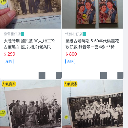
懷舊柑仔店
懷舊柑仔店
大陸時期 國民黨 軍人,特工??,
超級古老時期,5-60年代楊麗花
古董黑白,照片,相片(老兵民國3
歌仔戲,錄音帶一套4卷 **稀少
8年從大陸帶來台灣的) **稀少
品
$ 299
$ 800
品6
直購
直購
人氣賣家
人氣賣家