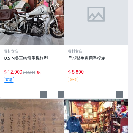
眷村老宿
眷村老宿
U.S.N美軍哈雷重機模型
早期醫生專用手提箱
$ 12,000
$ 8,800
8折
$ 15,000
競標
直購