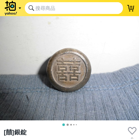
[囍]銀錠
0