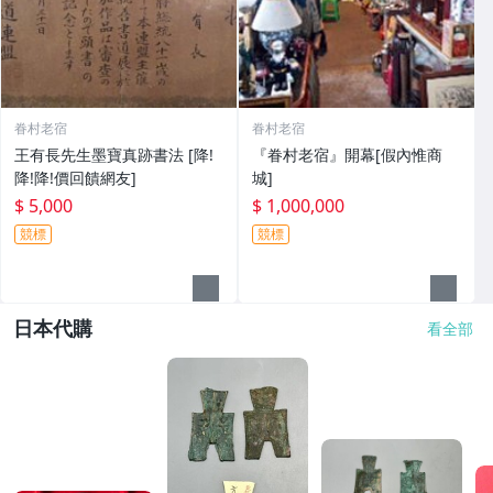
眷村老宿
眷村老宿
王有長先生墨寶真跡書法 [降!
『眷村老宿』開幕[假內惟商
降!降!價回饋網友]
城]
$ 5,000
$ 1,000,000
競標
競標
日本代購
看全部