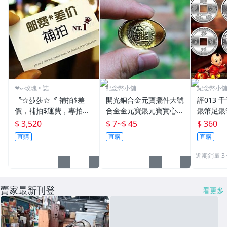
❤↜玫瑰 • 誌
紀念幣小舖
紀念幣小
〝☆莎莎☆〞 補拍$差
開光銅合金元寶擺件大號
評013 
價，補拍$運費，專拍！
合金金元寶銀元寶實心
銀幣足銀
差幾元拍幾件--
招財
子幣銀條
$ 3,520
$ 7
~
$ 45
$ 360
直購
直購
直購
近期銷量 3
賣家最新刊登
看更多