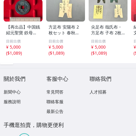
【再出品】中国銭
方足布 安陽布 2
尖足布 哉氏布・
紹元聖寶 鉄母
枚セット 春秋戦
方足布 子布 2枚
銭？
国時代 中国古代
セット 中国戦国
目前出價
目前出價
目前出價
銭貨 布貨 布幣 銅
古銭 布幣 古銭 貨
¥ 5,000
¥ 5,000
¥ 5,000
¥
銭 古銭 コレクシ
布 貨幣
(
$1,089
)
(
$1,089
)
(
$1,089
)
(
ョン 貨幣
關於我們
客服中心
聯絡我們
新聞中心
常見問答
人才招募
服務說明
聯絡客服
最新公告
手機逛拍賣，購物更便利