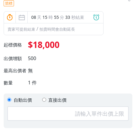
競標
08
天
15
時
55
分
32
秒結束
/
賣家可提前結束
拍賣時間會自動延長
$18,000
起標價格
500
出價增額
無
最高出價者
1
件
數量
自動出價
直接出價