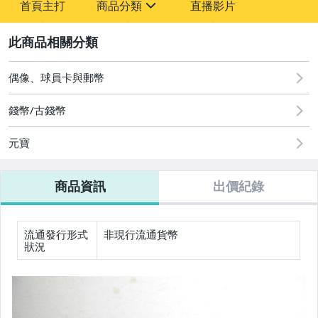
首頁主打
商品分類
直播影片
-
sign
2
偶像、球員卡與郵幣
圖書/影音/文具
古董、藝術與礦石
錢幣/古錢幣
手機、配件與通訊
元寶
相機、攝影與周邊
商品資訊
出價紀錄
運動、戶外與休閒
居家、家具與園藝
流通發行形式
非現行流通貨幣
狀況
玩具、模型與公仔
男性精品與服飾
偶像、球員卡與郵幣