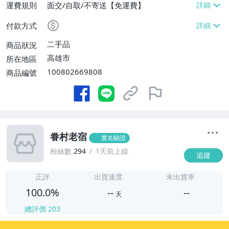
運費規則
面交/自取/不寄送【免運費】
付款方式
二手品
商品狀況
高雄市
所在地區
100802669808
商品編號
眷村老宿
實名驗證
粉絲數
294
1天前上線
追蹤
-
-
正評
出貨速度
未出貨率
100.0%
--
--
天
總評價
203
-