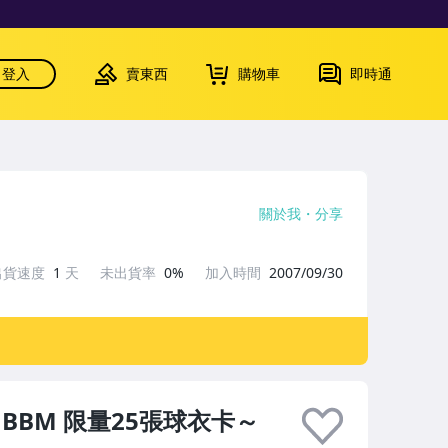
登入
賣東西
購物車
即時通
關於我
分享
出貨速度
1
天
未出貨率
0%
加入時間
2007/09/30
 BBM 限量25張球衣卡～