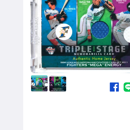
偶像、球員卡與郵幣