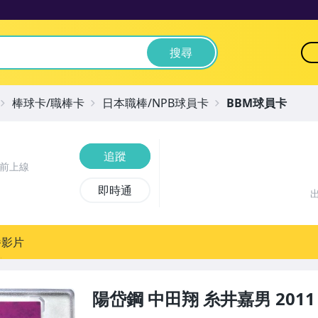
搜尋
棒球卡/職棒卡
日本職棒/NPB球員卡
BBM球員卡
追蹤
時前上線
即時通
播影片
陽岱鋼 中田翔 糸井嘉男 2011