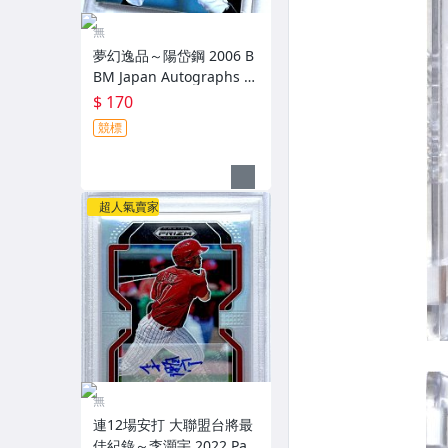
無
夢幻逸品～陽岱鋼 2006 B
BM Japan Autographs 新
人配布簽名卡 加蓋BBM鋼
$ 170
印 RC～
競標
超人氣賣家
無
連12場安打 大聯盟台將最
佳紀錄～李灝宇 2022 Pan