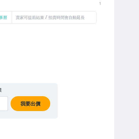
1
/
事曆
賣家可提前結束
拍賣時間會自動延長
價
我要出價