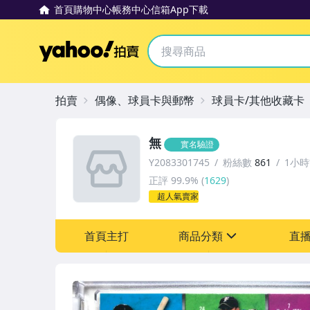
首頁
購物中心
帳務中心
信箱
App下載
Yahoo拍賣
拍賣
偶像、球員卡與郵幣
球員卡/其他收藏卡
無
實名驗證
Y2083301745
粉絲數
861
1小
正評
99.9%
(
1629
)
超人氣賣家
首頁主打
商品分類
直
sign
成人專區
玩具、模型與公仔