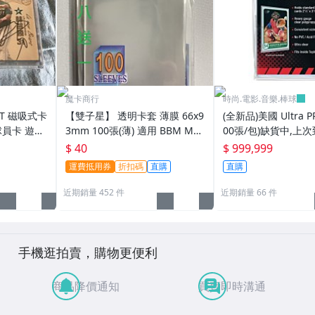
魔卡商行
時尚.電影.音樂.棒球
PT 磁吸式卡
【雙子星】 透明卡套 薄膜 66x9
(全新品)美國 Ultra P
球員卡 遊戲
3mm 100張(薄) 適用 BBM MLB
00張/包)缺貨中,上次
tra pro
Topps CPBL 球員卡
025/6/26
$ 40
$ 999,999
運費抵用券
折扣碼
直購
直購
近期銷量 452 件
近期銷量 66 件
手機逛拍賣，購物更便利
商品降價通知
買賣即時溝通