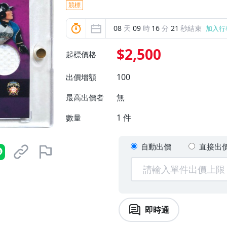
競標
08
天
09
時
16
分
19
秒結束
加入行
$2,500
起標價格
100
出價增額
無
最高出價者
1
件
數量
自動出價
直接出
即時通