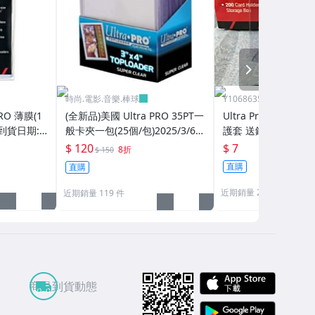
NEXT
時尚.電影.音樂.棒球
Y1068635996
RO 薄膜(1
(全新品)美國 Ultra PRO 35PT一
Ultra Pro 半剛性
到貨日期:2
般卡夾一包(25個/包)2025/3/6
護套 送鑑定用卡夾 
再到貨
棒球員卡 寶可夢PTC
$ 120
$ 7
8折
$ 150
請看商品說明
直購
直購
近期銷量 207 件
近期銷量 119 件
APP St
商品到貨動態
Google