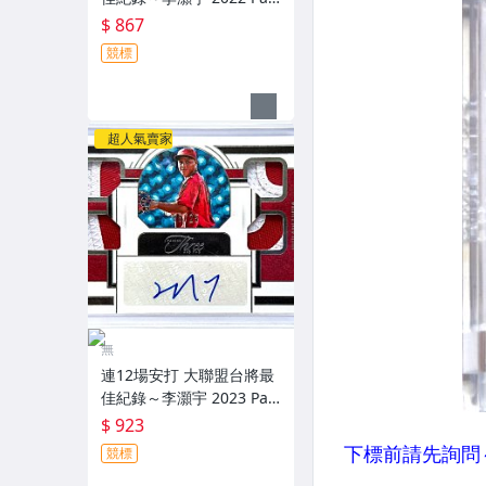
ini Prizm Draft Picks 亮面
$ 867
新人簽名鑑定卡 RC PSA 9
競標
～
超人氣賣家
無
連12場安打 大聯盟台將最
佳紀錄～李灝宇 2023 Pan
ini Three And Two 限量2
$ 923
5張新人原封四球衣簽名卡
競標
Patch～