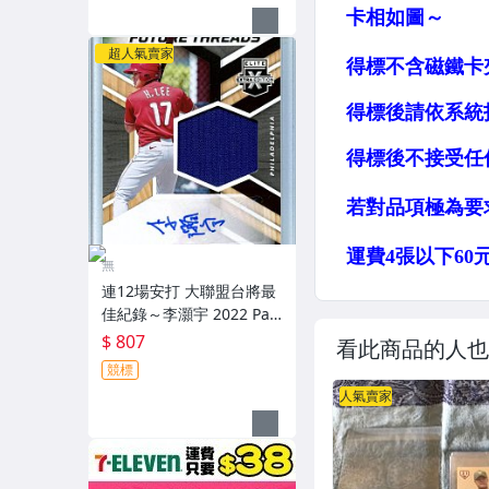
超人氣賣家
無
連12場安打 大聯盟台將最
佳紀錄～李灝宇 2022 Pan
ini Elite Extra Edition 實
$ 807
看此商品的人也
戰球衣簽名卡～
競標
人氣賣家