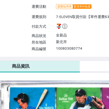
運費活動
運費抵用券
驚喜$99免運
運費規則
7-ELEVEN取貨付款【單件運費$
$38】、郵局掛號【單件運費$60
付款方式
全新品
商品狀況
新北市
所在地區
100803080774
商品編號
7-ELEVEN 運費只要
38
元
不限金額、筆數，筆筆優惠無限次！
商品資訊