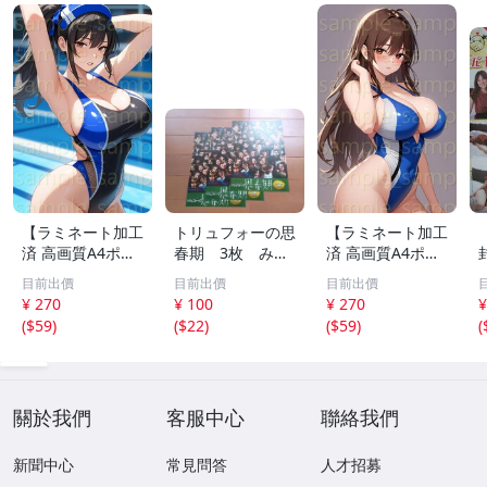
【ラミネート加工
トリュフォーの思
【ラミネート加工
済 高画質A4ポス
春期 3枚 みゆ
済 高画質A4ポス
ター】1583 AI美
き座 ジュリー
ター】1582 AI美
目前出價
目前出價
目前出價
女 イラスト ポス
デムソー ｋ
女 イラスト ポス
¥ 270
¥ 100
¥ 270
¥
ター セクシー か
ター セクシー か
(
$59
)
(
$22
)
(
$59
)
(
わいい 水着 下着
わいい 水着 下着
關於我們
客服中心
聯絡我們
新聞中心
常見問答
人才招募