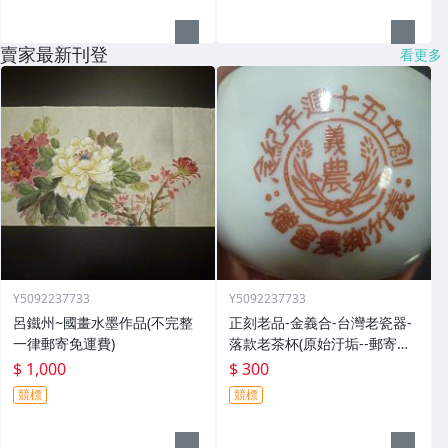
賣家最新刊登
看更多
Y5092237733
Y5092237733
呂鐵州~國畫水墨作品(不完整
正刻老品-金義合-台灣老瓷器-
一律郵寄免運費)
落款老茶杯(原始汙垢--郵寄免
運費)
$ 1,000
$ 300
競標
競標