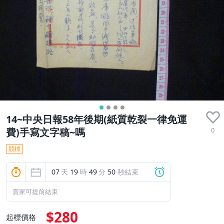
14~中央日報58年後期(紙質乾裂一律免運
0
費)手寫文字稿~嗎
競標
07
天
19
時
49
分
49
秒結束
賣家可提前結束
$280
起標價格