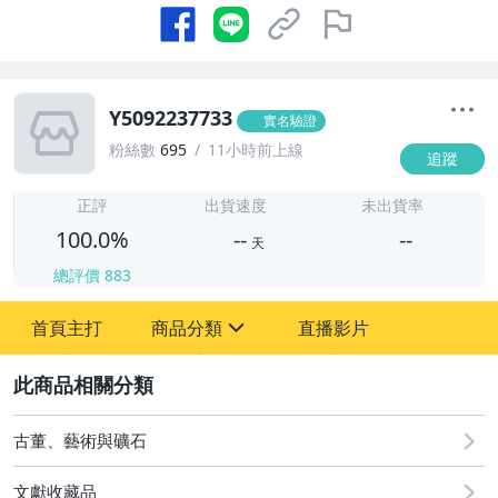
Y5092237733
實名驗證
粉絲數
695
11小時前上線
追蹤
-
-
正評
出貨速度
未出貨率
100.0%
--
--
天
總評價
883
-
首頁主打
商品分類
直播影片
-
sign
古董、藝術與礦石
2
玩具、模型與公仔
古董、藝術與礦石
文獻收藏品