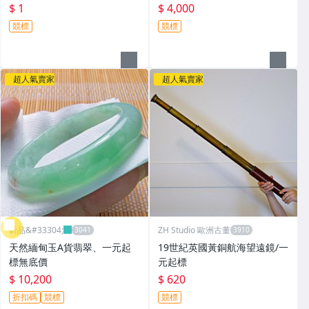
$ 1
$ 4,000
競標
競標
超人氣賣家
超人氣賣家
昕品&#33304;
ZH Studio 歐洲古董
天然緬甸玉A貨翡翠、一元起
19世紀英國黃銅航海望遠鏡/一
標無底價
元起標
$ 10,200
$ 620
折扣碼
競標
競標