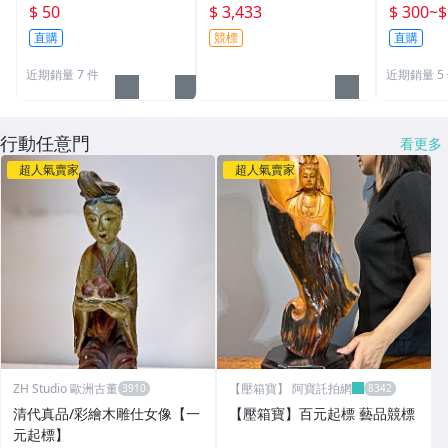
國國旗) 
$ 50
$ 3,433
$ 300
~
$
直購
競標
直購
近期銷量 7 件
近期銷量 5
行動任意門
看更多
超人氣賣家
超人氣賣家
ZH Studio 歐洲古董
【壓箱寶】 阿寶託拍網
清代真品/彩繪木雕仕女像【一
【壓箱寶】百元起標 藝品競標
元起標】