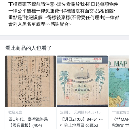
看此商品的人也看了
歡迎光臨
沒得比一元網拍18453715
**便宜貨
四O年代。臺灣鐵路局
【週日21:00】84~S17~
《**MA
【國音電報】(404)
打狗土地股票 公藏63
秋海棠 