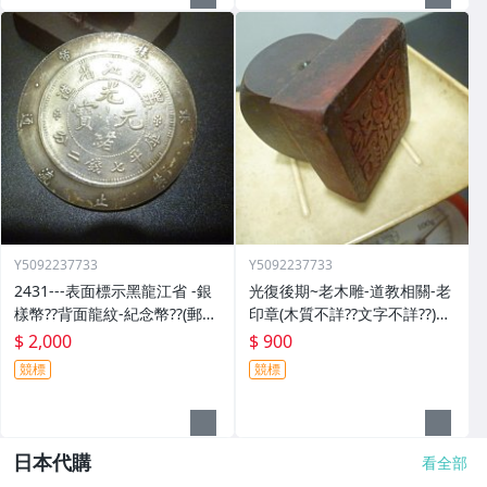
Y5092237733
Y5092237733
2431---表面標示黑龍江省 -銀
光復後期~老木雕-道教相關-老
樣幣??背面龍紋-紀念幣??(郵寄
印章(木質不詳??文字不詳??)歷
免運費)
史民俗文物??(郵寄免運費)
$ 2,000
$ 900
競標
競標
日本代購
看全部