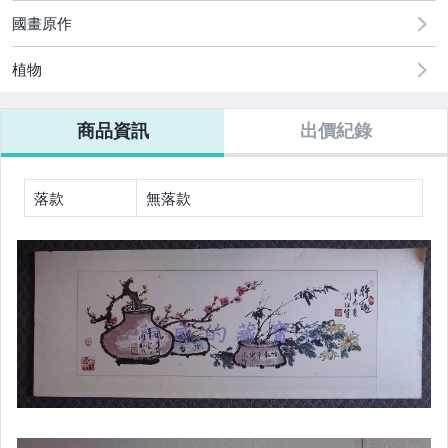
美容保養與彩妝
國畫原作
電腦、平板與周邊
植物
運動、戶外與休閒
商品資訊
出價紀錄
原創設計良品
居家、家具與園藝
落款
無落款
玩具、模型與公仔
偶像、球員卡與郵幣
男性精品與服飾
女裝與服飾配件
手錶與飾品配件
女包精品與女鞋