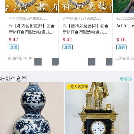
☆台灣畫廊0919503555
☆吉祥如意0919503555
Y0692255
☆【斗方藝術畫廊】㊣全
☆【吉祥如意藝術】㊣全
Art for u
新MIT台灣製造軌道式掛
新MIT台灣製造軌道式掛
勾/掛鉤/掛鈎/掛圖器/掛
勾/掛鉤/掛鈎/掛圖器/掛
$ 42
$ 42
$ 16
畫器專賣店(T型150公分)
畫器專賣店(T型150公分)
直購
直購
直購
gold246
ylc1312
近期銷量 10 件
近期銷量 2
行動任意門
看更多
超人氣賣家