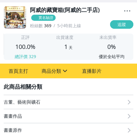
阿威的藏寶箱(阿威的二手店)
實名驗證
追蹤
粉絲數
369
5小時前上線
1
正評
出貨速度
未出貨率
100.0%
1
0%
天
總評價
329
優於全站平均
首頁主打
商品分類
直播影片
sign
2
古董、藝術與礦石
圖書/影音/文具
古董、藝術與礦石
書畫作品
手機、配件與通訊
書畫原作