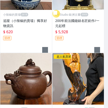
小辣椒的賣場
ZH Studio 歐洲古董
追蹤（小辣椒的賣場）獨享好
200年前法國鐘錶名匠鉅作/一
物資訊
元起標
$ 620
$ 5,928
競標
競標
超人氣賣家