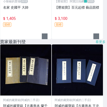
小辣椒的賣場
【壓箱寶】 阿寶託拍網
名家 史國平 大師
【壓箱寶】百元起標 藝品競標
$ 1,405
$ 3,100
競標
競標
賣家最新刊登
看更多
阿威的藏寶箱(阿威的二手店)
阿威的藏寶箱(阿威的二手店)
阿威的藏寶箱【古書善本 蘭千
阿威的藏寶箱【古書善本 王北