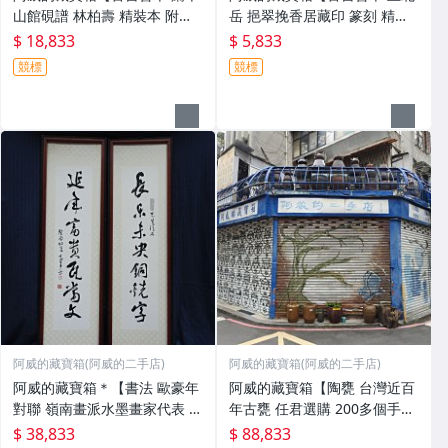
山館硯譜 林柏壽 精裝本 附原
岳 挹翠挽香居藏印 篆刻 精裝
裝錦 盒及上下兩卷 五十六年初
本 附原裝錦盒及上下兩卷 八十
$ 18,833
$ 5,833
版上册(免運費) 硯台】品相優
四年初版 書籍】品相優 值得收
競標
競標
值得收藏
藏
阿威的藏寶箱(阿威的二手店)
阿威的藏寶箱(阿威的二手店)
阿威的藏寶箱＊【書法 歐豪年
阿威的藏寶箱【陶甕 台灣近百
對聯 嶺南畫派水墨畫家代表 畫
年古甕 任君選購 200多個手工
心高110x24.5公分 秦孝儀譽為
老甕 陶茶壺 大水缸 醃菜甕 紅
$ 38,833
$ 88,833