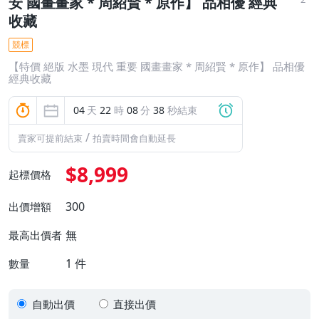
安 國畫畫家 * 周紹賢 * 原作】 品相優 經典
收藏
競標
【特價 絕版 水墨 現代 重要 國畫畫家 * 周紹賢 * 原作】 品相優
經典收藏
04
天
22
時
08
分
37
秒結束
/
賣家可提前結束
拍賣時間會自動延長
$8,999
起標價格
300
出價增額
無
最高出價者
1
件
數量
自動出價
直接出價