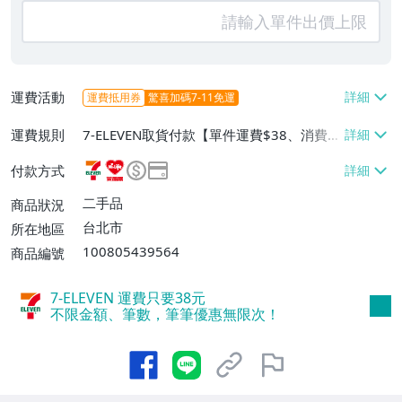
運費活動
運費抵用券
驚喜加碼7-11免運
運費規則
7-ELEVEN取貨付款【單件運費$38、消費滿
$500免運費】、萊爾富取貨付款【單件運
付款方式
費$60、消費滿$500免運費】、郵局掛號
【單件運費$65、消費滿$500免運費】、面
二手品
商品狀況
交/自取/不寄送【免運費】
台北市
所在地區
100805439564
商品編號
7-ELEVEN 運費只要
38
元
不限金額、筆數，筆筆優惠無限次！