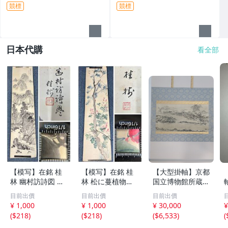
(大宗師)認為他是嶺南畫派開宗
露酒甕 紹興酒甕 瓷甕 瓷器、
競標
競標
以來之詩書畫全能 名家書畫原
經典、舊物/擺飾 非金煉城】
作
品相優 值
日本代購
看全部
【模写】在銘 桂
【模写】在銘 桂
【大型掛軸】京都
林 幽村訪詩図 水
林 松に蔓植物図
国立博物館所蔵
墨山水図 人物 橋
花鳥図 松藤図 紙
国宝 天橋立図 雪
目前出價
目前出價
目前出價
紙本 まくり 132×
本 掛軸 まくり 13
舟等楊筆 紙本墨
¥ 1,000
¥ 1,000
¥ 30,000
¥
32㎝ 古玩 骨董 古
1.5×32㎝ 古玩 骨
画 一幅
(
$218
)
(
$218
)
(
$6,533
)
(
美術 掛け軸 書画
董 美術 仮巻き 書