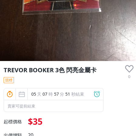
TREVOR BOOKER 3色 閃亮金屬卡
0
競標
05
天
07
時
57
分
51
秒結束
賣家可提前結束
$35
起標價格
20
出價增額