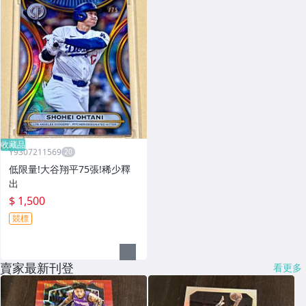
收藏品
Y9307211569
低限量!大谷翔平75張!稀少釋
出
$ 1,500
競標
賣家最新刊登
看更多