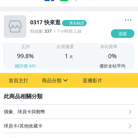
0317 快來逛
實名驗證
粉絲數
337
1小時前上線
追蹤
1
正評
出貨速度
未出貨率
99.8%
1
0%
天
總評價
441
優於全站平均
首頁主打
商品分類
直播影片
sign
2
偶像、球員卡與郵幣
偶像、球員卡與郵幣
球員卡/其他收藏卡