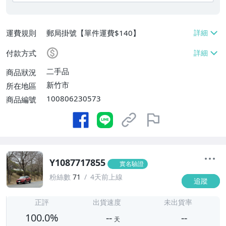
運費規則
郵局掛號【單件運費$140】
付款方式
二手品
商品狀況
新竹市
所在地區
100806230573
商品編號
Y1087717855
實名驗證
粉絲數
71
4天前上線
追蹤
-
-
正評
出貨速度
未出貨率
100.0%
--
--
天