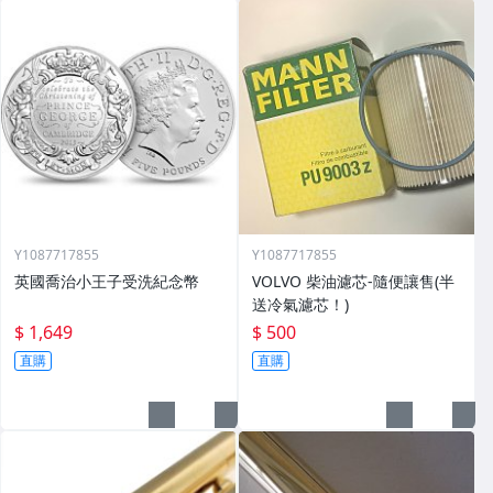
Y1087717855
Y1087717855
英國喬治小王子受洗紀念幣
VOLVO 柴油濾芯-隨便讓售(半
送冷氣濾芯！)
$ 1,649
$ 500
直購
直購