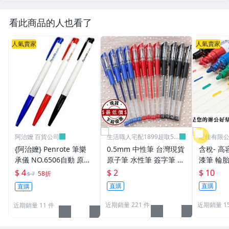
看此商品的人也看了
人氣賣家
人氣賣家
阿治嬤 百貨公司
生活職人宅配1899超取59
定佳有限公司
9
{阿治嬤} Penrote 筆樂
0.5mm 中性筆 台灣現貨
含稅- 高
承儀 NO.6506自動 原子
原子筆 水性筆 簽字筆 原
漆筆 輪胎
筆 贈品筆 廣告筆 0.5m
珠筆 鋼珠筆 批發 文具
補漆 12
$ 4
$ 2
$ 10
58折
$ 7
m
學生 辦公用品 生活職人
直購
直購
直購
【B072】
近期銷量 221 件
近期銷量 15
近期銷量 11 件