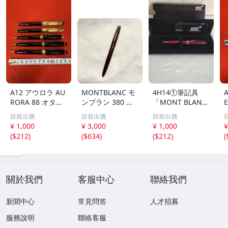
A12 アウロラ AU
MONTBLANC モ
4H14①筆記具
RORA 88 オタン
ンブラン 380 ボ
「MONT BLAN
E
トット ボールペ
ールペン レバー
C」ボールペン
目前出價
目前出價
目前出價
ン 筆記用具 文房
式 ボルドー×ゴー
（中古）インク切
¥ 1,000
¥ 3,000
¥ 1,000
¥
具 ブラック ゴー
ルドカラー 文房
れてます
(
$212
)
(
$634
)
(
$212
)
(
ルド 5本 まとめ
具 筆記用具
關於我們
客服中心
聯絡我們
新聞中心
常見問答
人才招募
服務說明
聯絡客服