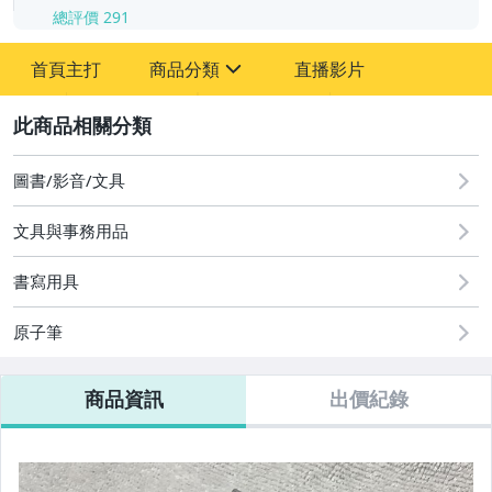
總評價
291
-
首頁主打
商品分類
直播影片
-
sign
圖書/影音/文具
2
汽機車精品百貨
圖書/影音/文具
偶像、球員卡與郵幣
文具與事務用品
家電與影音視聽
書寫用具
運動、戶外與休閒
原子筆
商品資訊
出價紀錄