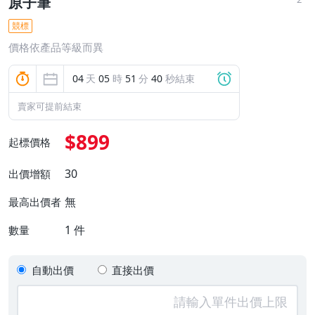
原子筆
競標
價格依產品等級而異
04
天
05
時
51
分
39
秒結束
賣家可提前結束
$899
起標價格
30
出價增額
無
最高出價者
1
件
數量
自動出價
直接出價