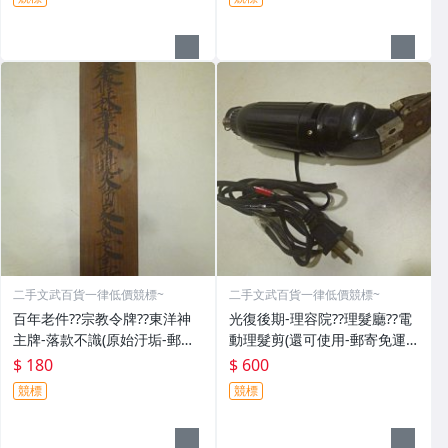
二手文武百貨一律低價競標~
二手文武百貨一律低價競標~
百年老件??宗教令牌??東洋神
光復後期-理容院??理髮廳??電
主牌-落款不識(原始汙垢-郵寄
動理髮剪(還可使用-郵寄免運
免運費)罕見收藏品-60729
費)收藏品~收藏用
$ 180
$ 600
競標
競標