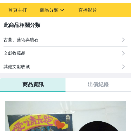
-
首頁主打
商品分類
直播影片
-
sign
古董、藝術與礦石
2
玩具、模型與公仔
古董、藝術與礦石
文獻收藏品
其他文獻收藏
商品資訊
出價紀錄