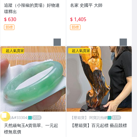
追蹤（小辣椒的賣場）好物連
名家 史國平 大師
環釋出
$ 630
$ 1,405
競標
競標
超人氣賣家
超人氣賣家
昕品&#33304;
【壓箱寶】 阿寶託拍網
天然緬甸玉A貨翡翠、一元起
【壓箱寶】百元起標 藝品競標
標無底價