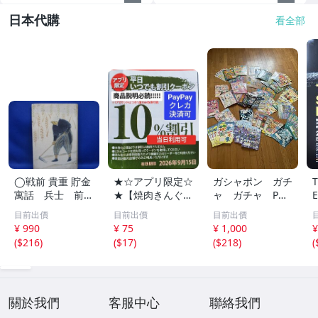
日本代購
看全部
◯戦前 貴重 貯金
★☆アプリ限定☆
ガシャポン ガチ
寓話 兵士 前
★【焼肉きんぐ】
ャ ガチャ POP
線 昭和１４年
平日いつでもクー
ポップ 台紙
目前出價
目前出價
目前出價
非売品 貯金局 古
ポン 10%割引券
非売品 まとめ
¥ 990
¥ 75
¥ 1,000
¥
い 昭和 レトロ ア
9月15日まで Pay
て アンパンマ
(
$216
)
(
$17
)
(
$218
)
(
ンティーク ヴィ
Pay・クレカ決済
ン ポケモン ガ
ンテージ ディス
可 当日利用可能
ンダム サンリ
プレイ /42614
オ 他 大量
關於我們
客服中心
聯絡我們