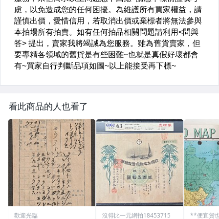
看此商品的人也看了
歡迎光臨
沒得比一元網拍18453715
**便宜貨