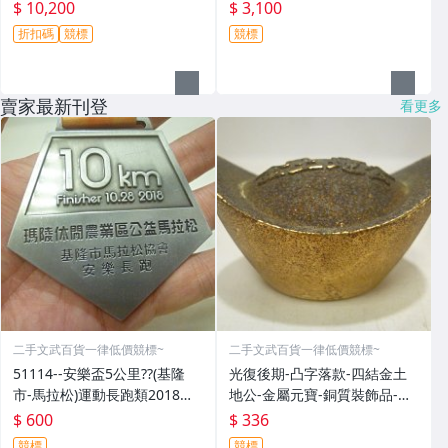
$ 10,200
$ 3,100
折扣碼
競標
競標
賣家最新刊登
看更多
二手文武百貨一律低價競標~
二手文武百貨一律低價競標~
51114--安樂盃5公里??(基隆
光復後期-凸字落款-四結金土
市-馬拉松)運動長跑類2018年-
地公-金屬元寶-銅質裝飾品-宗
精緻獎牌??紀念章??(金屬材質-
教發財金??(郵寄免運費)罕見收
$ 600
$ 336
郵寄免運費)
藏品
競標
競標