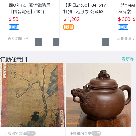
四O年代。臺灣鐵路局
【週日21:00】84~S17~
《**MA
【國音電報】(404)
打狗土地股票 公藏63
秋海棠 
國國旗) 
$ 50
$ 1,202
$ 300
~
$
直購
競標
直購
近期銷量 7 件
近期銷量 5
行動任意門
看更多
小辣椒的賣場
小辣椒的賣場