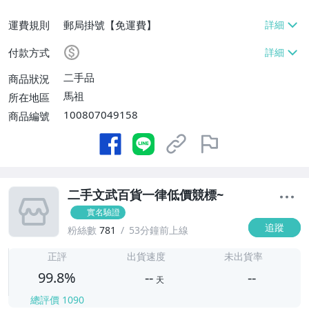
運費規則
郵局掛號【免運費】
付款方式
二手品
商品狀況
馬祖
所在地區
100807049158
商品編號
二手文武百貨一律低價競標~
實名驗證
追蹤
粉絲數
781
53分鐘前上線
-
-
正評
出貨速度
未出貨率
99.8%
--
--
天
總評價
1090