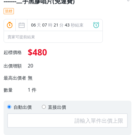
-------二手黑膠唱片(免運費)
競標
06
天
07
時
21
分
41
秒結束
賣家可提前結束
$480
起標價格
20
出價增額
無
最高出價者
1
件
數量
自動出價
直接出價