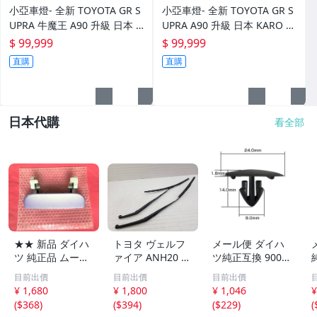
小亞車燈- 全新 TOYOTA GR S
小亞車燈- 全新 TOYOTA GR S
UPRA 牛魔王 A90 升級 日本 K
UPRA A90 升級 日本 KARO 頂
ARO 頂級訂製 腳踏墊
級訂製 腳踏墊
$ 99,999
$ 99,999
直購
直購
日本代購
看全部
★★ 新品 ダイハ
トヨタ ヴェルフ
メール便 ダイハ
ツ 純正品 ムーヴ
ァイア ANH20 A
ツ純正互換 9004
L150S L152S L16
NH25 純正 ワイ
4-68280同等 フ
目前出價
目前出價
目前出價
0S リアゲート バ
パーアーム 左右
ードインシュレー
¥ 1,680
¥ 1,800
¥ 1,046
¥
ックドア トラン
セット [D98 CW-
ター スクリュー
(
$368
)
(
$394
)
(
$229
)
(
ク 後ろ ドアノブ
35]
グロメット クリ