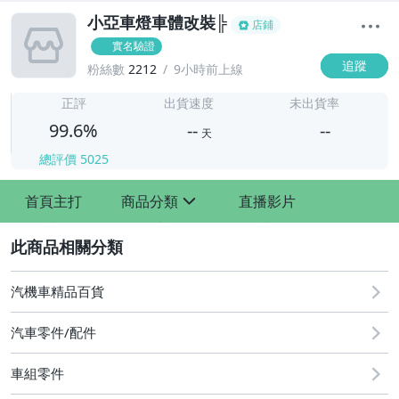
小亞車燈車體改裝╠
店鋪
實名驗證
追蹤
粉絲數
2212
9小時前上線
-
-
正評
出貨速度
未出貨率
99.6%
--
--
天
總評價
5025
-
首頁主打
商品分類
直播影片
-
sign
2
汽機車精品百貨
汽車零件/配件
車組零件
其他汽車零配件