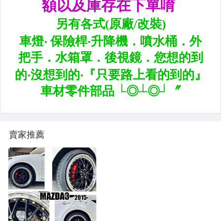
升降機.汽車零件.鈑金零件
內.外把手.後視鏡.LED後視鏡
大燈框.後燈框.側燈框.霧燈框
煞車油門踏板.冷光迎賓踏板
排氣管.內龜板.下護板.擋泥板
牌照燈.室內燈.照地燈
原廠改裝水箱罩.通風網
賣家推薦
各車系燈眉.空力套件
非常機車
車用精品百貨類.各車系晴雨窗
避震器.卡鉗.來另片.短彈簧