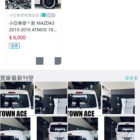
CUSCO / HARDRACE 各車系結構桿.拉桿
小亞車燈車體改裝╠
進氣套件 進氣系統 全系列
小亞車燈＊新 MAZDA3
2015-2016 ATMOS 18
其它
吋 鋁圈 輪框 18*8.5 5/1
$ 6,000
08 ET40 5孔108 銀黑車
直購
邊 鉚釘款
賣家最新刊登
看更多