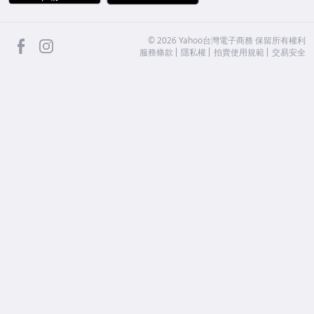
facebook
Instagram
©
2026
Yahoo台灣電子商務 保留所有權利
服務條款
隱私權
拍賣使用規範
交易安全