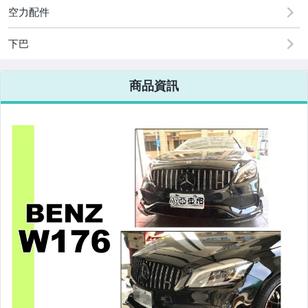
原廠=規格大燈.正廠大燈
空力配件
改裝=R8燈眉款DRL大燈
下巴
改裝=晶鑽大燈.黑框大燈
商品資訊
改裝=光圈魚眼大燈.一般魚眼大燈
手工改=3D/CCFL/COB光圈魚眼大燈
客製=光圈魚眼導光條日行燈系列
超薄型HID氙氣燈泡.大燈燈泡
通用型DRL日行燈.R8日行燈
原廠型=角燈.晶鑽.黑框.黃角燈
前保桿小燈.晶鑽.黑框小燈
LED側燈.晶鑽.燻黑.黃側燈