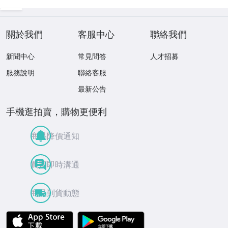
アウターハンドル
ップ リベット VO
P10 紫 ラベンダ
STONE BC5501 1
ー
0個
關於我們
客服中心
聯絡我們
新聞中心
常見問答
人才招募
服務說明
聯絡客服
最新公告
手機逛拍賣，購物更便利
商品降價通知
買賣即時溝通
商品到貨動態
APP Store
Google Play