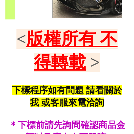
原廠型尾燈.紅白晶鑽尾燈
黑框尾燈.圓燈型尾燈.LED尾燈
前後保桿側燈.後保桿LED反光片
原廠型霧燈.晶鑽及燻黑霧燈.
各車系LED後保桿下霧燈
專用型魚眼霧燈.光圈魚眼霧燈
BMW光圈燈泡.CCFL光圈
LED第三剎車燈.LED燈泡
各車系專用DRL日行燈
車身標誌MARK.車身飾條
前後保桿.前後下巴.側裙.尾翼