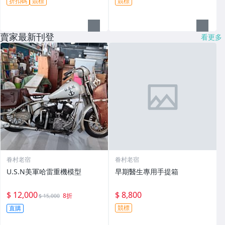
折扣碼
競標
競標
賣家最新刊登
看更多
眷村老宿
眷村老宿
U.S.N美軍哈雷重機模型
早期醫生專用手提箱
$ 12,000
$ 8,800
8折
$ 15,000
競標
直購