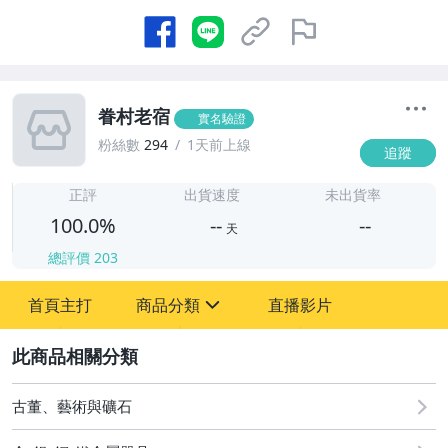
眷村老宿
實名驗證
粉絲數
294
1天前上線
追蹤
-
-
正評
出貨速度
未出貨率
100.0%
--
--
天
總評價
203
-
首頁主打
商品分類
直播影片
-
sign
2
古董、藝術與礦石
圖書/影音/文具
古董、藝術與礦石