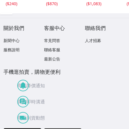
古美術品(華道具
(
$240
)
(
$870
)
(
$1,083
)
(
花生花瓶花生飾
壺)BXZ2737 LTah
kp CTqxaf
關於我們
客服中心
聯絡我們
新聞中心
常見問答
人才招募
服務說明
聯絡客服
最新公告
手機逛拍賣，購物更便利
商品降價通知
買賣即時溝通
商品到貨動態