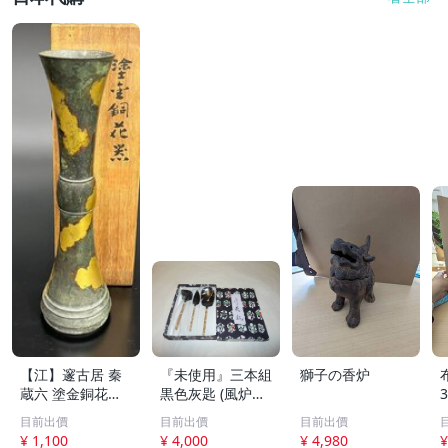
【江】邃古居 秦
『未使用』三本組
獅子の香炉
蔵六 塗金銅花器
黒色灰匙 (風炉用)
直径約9cm×高さ
化粧箱
目前出價
目前出價
目前出價
30cm 在銘 共箱
¥ 1,100
¥ 4,000
¥ 4,980
¥