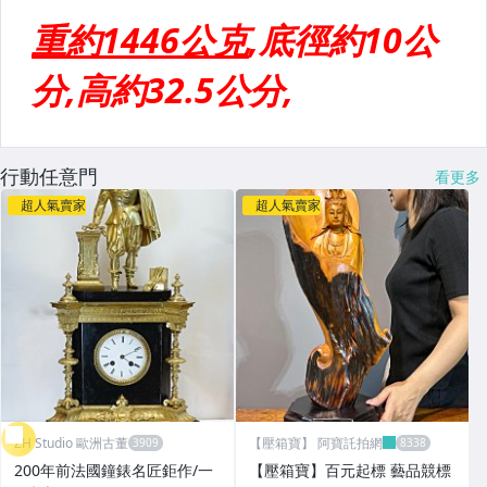
行動任意門
看更多
超人氣賣家
超人氣賣家
ZH Studio 歐洲古董
【壓箱寶】 阿寶託拍網
200年前法國鐘錶名匠鉅作/一
【壓箱寶】百元起標 藝品競標