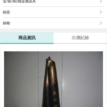
金/銀/銅/鐵金屬器具
手機、配件與通訊
銅器
相機、攝影與周邊
銅雕
運動、戶外與休閒
商品資訊
出價紀錄
居家、家具與園藝
玩具、模型與公仔
男性精品與服飾
偶像、球員卡與郵幣
女裝與服飾配件
手錶與飾品配件
女包精品與女鞋