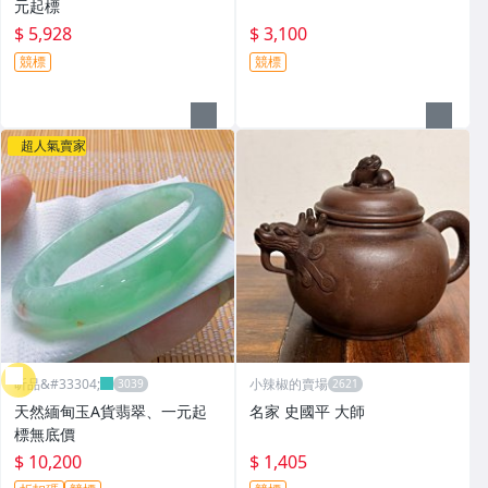
元起標
$ 5,928
$ 3,100
競標
競標
超人氣賣家
昕品&#33304;
小辣椒的賣場
天然緬甸玉A貨翡翠、一元起
名家 史國平 大師
標無底價
$ 10,200
$ 1,405