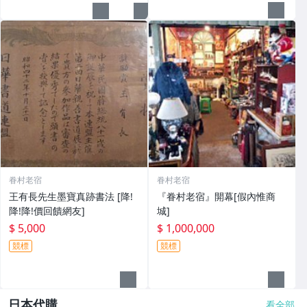
眷村老宿
眷村老宿
王有長先生墨寶真跡書法 [降!
『眷村老宿』開幕[假內惟商
降!降!價回饋網友]
城]
$ 5,000
$ 1,000,000
競標
競標
日本代購
看全部