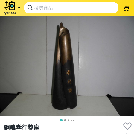
銅雕孝行獎座
0