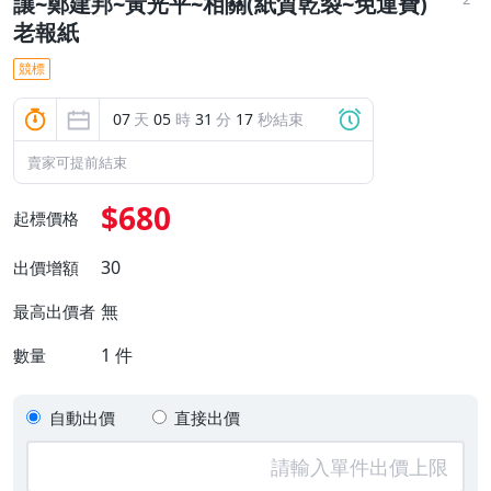
讓~鄭建邦~黃光平~相關(紙質乾裂~免運費)
老報紙
競標
07
天
05
時
31
分
15
秒結束
賣家可提前結束
$680
起標價格
30
出價增額
無
最高出價者
1
件
數量
自動出價
直接出價