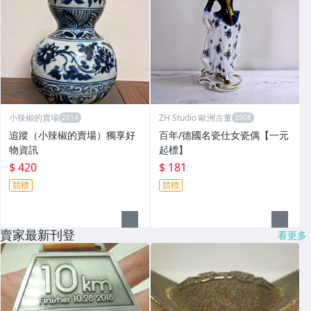
小辣椒的賣場
ZH Studio 歐洲古董
追蹤（小辣椒的賣場）獨享好
百年/德國名瓷仕女瓷偶【一元
物資訊
起標】
$ 420
$ 181
競標
競標
賣家最新刊登
看更多