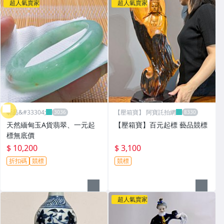
超人氣賣家
超人氣賣家
昕品&#33304;
【壓箱寶】 阿寶託拍網
天然緬甸玉A貨翡翠、一元起
【壓箱寶】百元起標 藝品競標
標無底價
$ 10,200
$ 3,100
折扣碼
競標
競標
超人氣賣家