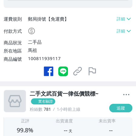
運費規則
郵局掛號【免運費】
付款方式
二手品
商品狀況
馬祖
所在地區
100811939117
商品編號
二手文武百貨一律低價競標~
實名驗證
追蹤
粉絲數
781
1小時前上線
-
-
正評
出貨速度
未出貨率
99.8%
--
--
天