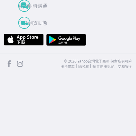
買賣即時溝通
商品到貨動態
APP Store
Google Play
facebook
Instagram
©
2026
Yahoo台灣電子商務 保留所有權利
服務條款
隱私權
拍賣使用規範
交易安全