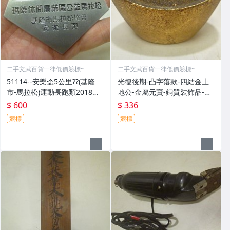
二手文武百貨一律低價競標~
二手文武百貨一律低價競標~
51114--安樂盃5公里??(基隆
光復後期-凸字落款-四結金土
市-馬拉松)運動長跑類2018年-
地公-金屬元寶-銅質裝飾品-宗
精緻獎牌??紀念章??(金屬材質-
教發財金??(郵寄免運費)罕見收
$ 600
$ 336
郵寄免運費)
藏品
競標
競標