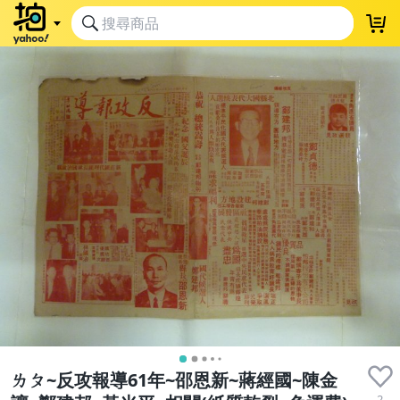
ㄌㄆ~反攻報導61年~邵恩新~蔣經國~陳金
2