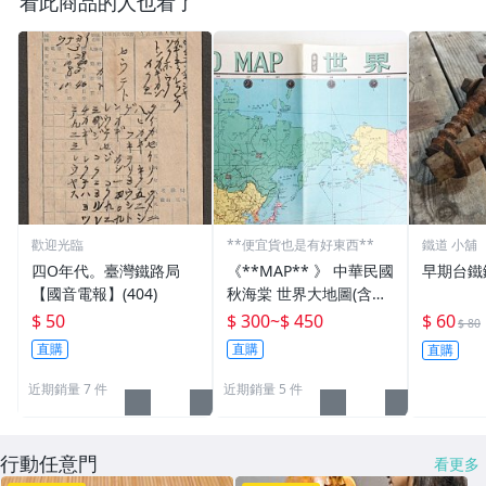
看此商品的人也看了
歡迎光臨
**便宜貨也是有好東西**
鐵道 小舖
四O年代。臺灣鐵路局
《**MAP** 》 中華民國
早期台鐵
【國音電報】(404)
秋海棠 世界大地圖(含各
國國旗) 文獻珍藏
$ 50
$ 300
~
$ 450
$ 60
$ 80
直購
直購
直購
近期銷量 7 件
近期銷量 5 件
行動任意門
看更多