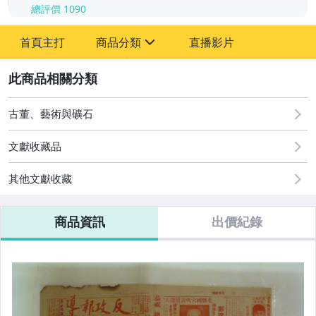
總評價
1090
-
首頁主打
商品分類
直播影片
-
sign
古董、藝術與礦石
2
玩具、模型與公仔
古董、藝術與礦石
文獻收藏品
其他文獻收藏
商品資訊
出價紀錄