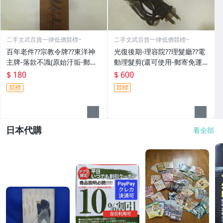
二手文武百貨一律低價競標~
二手文武百貨一律低價競標~
百年老件??宗教令牌??東洋神
光復後期-理容院??理髮廳??電
主牌-落款不識(原始汙垢-郵寄
動理髮剪(還可使用-郵寄免運
免運費)罕見收藏品-60729
費)收藏品~收藏用
$ 180
$ 600
競標
競標
日本代購
看全部