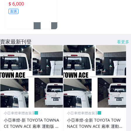
吋 鋁圈 輪框 18*8.5 5/1
$ 6,000
進氣套件 進氣系統 全系列
08 ET40 5孔108 銀黑車
直購
邊 鉚釘款
其它
賣家最新刊登
看更多
小亞車燈車體改裝╠
小亞車燈車體改裝╠
小亞車燈-新 TOYOTA TOWNA
小亞車燈-全新 TOYOTA TOW
CE TOWN ACE 廂車 運動版 尾
NACE TOWN ACE 廂車 運動