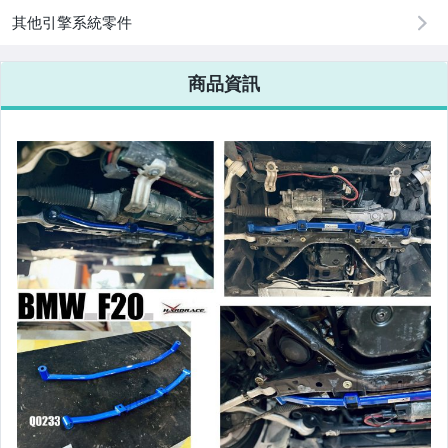
改裝=R8燈眉款DRL大燈
其他引擎系統零件
改裝=晶鑽大燈.黑框大燈
商品資訊
改裝=光圈魚眼大燈.一般魚眼大燈
手工改=3D/CCFL/COB光圈魚眼大燈
客製=光圈魚眼導光條日行燈系列
超薄型HID氙氣燈泡.大燈燈泡
通用型DRL日行燈.R8日行燈
原廠型=角燈.晶鑽.黑框.黃角燈
前保桿小燈.晶鑽.黑框小燈
LED側燈.晶鑽.燻黑.黃側燈
原廠型尾燈.紅白晶鑽尾燈