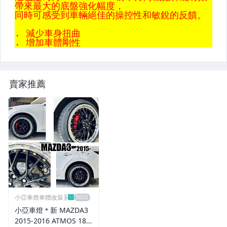
內.外把手.後視鏡.LED後視鏡
大燈框.後燈框.側燈框.霧燈框
煞車油門踏板.冷光迎賓踏板
排氣管.內龜板.下護板.擋泥板
賣家推薦
牌照燈.室內燈.照地燈
原廠改裝水箱罩.通風網
各車系燈眉.空力套件
非常機車
車用精品百貨類.各車系晴雨窗
避震器.卡鉗.來另片.短彈簧
小亞車燈車體改裝╠
小亞車燈＊新 MAZDA3
CUSCO / HARDRACE 各車系結構桿.拉桿
2015-2016 ATMOS 18