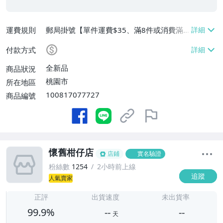
運費規則
郵局掛號【單件運費$35、滿8件或消費滿
$3500免運費】
付款方式
全新品
商品狀況
桃園市
所在地區
100817077727
商品編號
懷舊柑仔店
店鋪
實名驗證
粉絲數
1254
2小時前上線
追蹤
人氣賣家
-
-
正評
出貨速度
未出貨率
99.9%
--
--
天