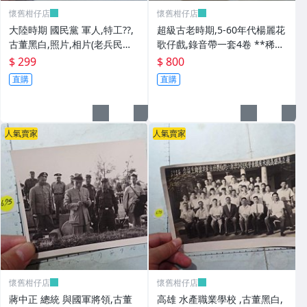
懷舊柑仔店
懷舊柑仔店
大陸時期 國民黨 軍人,特工??,
超級古老時期,5-60年代楊麗花
古董黑白,照片,相片(老兵民國3
歌仔戲,錄音帶一套4卷 **稀少
8年從大陸帶來台灣的) **稀少
品
$ 299
$ 800
品6
直購
直購
人氣賣家
人氣賣家
懷舊柑仔店
懷舊柑仔店
蔣中正 總統 與國軍將領,古董
高雄 水產職業學校 ,古董黑白,