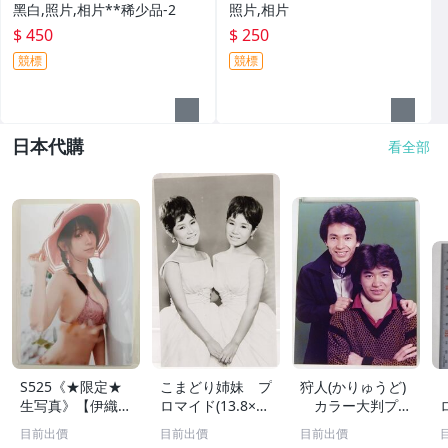
黑白,照片,相片**稀少品-2
照片,相片
$ 450
$ 250
競標
競標
日本代購
看全部
S525《★限定★
こまどり姉妹 プ
狩人(かりゅうど)
生写真》【伊織も
ロマイド(13.8×8.
カラー大判プロ
え】ビッグコミッ
5cm) 1枚●bn.4
マイド(18×13cm)
目前出價
目前出價
目前出價
クスピリッツ 202
6
1枚●bn.48