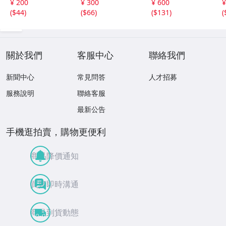
¥ 200
¥ 300
¥ 600
¥
6年8月3日号 ★セ
(
$44
)
(
$66
)
(
$131
)
(
ブンネット限定特
典★ ☆送料一律
☆
關於我們
客服中心
聯絡我們
新聞中心
常見問答
人才招募
服務說明
聯絡客服
最新公告
手機逛拍賣，購物更便利
商品降價通知
買賣即時溝通
商品到貨動態