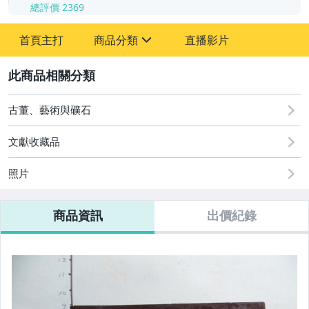
總評價
2369
-
首頁主打
商品分類
直播影片
-
sign
其它
2
古董、藝術與礦石
文獻收藏品
照片
商品資訊
出價紀錄