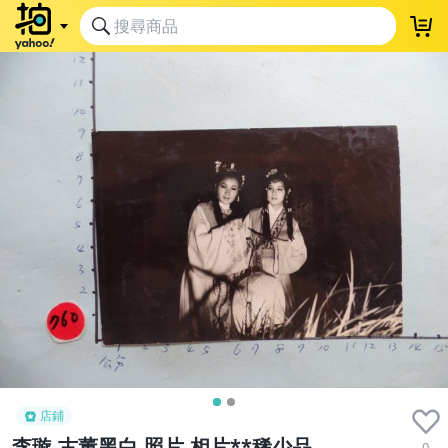
店鋪
李璇,古董黑白,照片,相片**稀少品
0