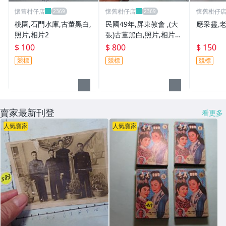
懷舊柑仔店
懷舊柑仔店
懷舊柑仔
桃園,石門水庫,古董黑白,
民國49年,屏東教會 ,(大
應采靈,
照片,相片2
張)古董黑白,照片,相片**
稀少品
$ 100
$ 800
$ 150
競標
競標
競標
賣家最新刊登
看更多
人氣賣家
人氣賣家