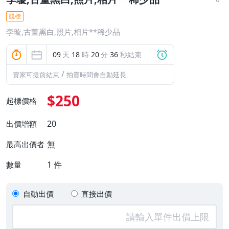
競標
李璇,古董黑白,照片,相片**稀少品
09
天
18
時
20
分
35
秒結束
/
賣家可提前結束
拍賣時間會自動延長
$250
起標價格
20
出價增額
無
最高出價者
1
件
數量
自動出價
直接出價