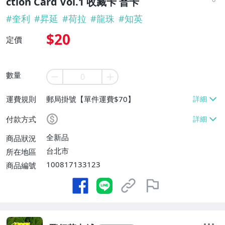
ction Card Vol.1 收藏卡 普卡
#
奎利
#
昇延
#
荷拉
#
龍珠
#
知英
$20
定價
數量
運費規則
郵局掛號【單件運費$70】
付款方式
全新品
商品狀況
台北市
所在地區
100817133123
商品編號