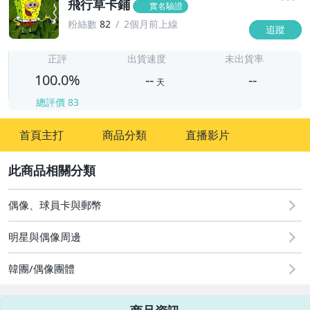
飛行草卡鋪
實名驗證
粉絲數
82
2個月前上線
追蹤
-
-
正評
出貨速度
未出貨率
100.0%
--
--
天
總評價
83
-
首頁主打
商品分類
直播影片
-
2
偶像、球員卡與郵幣
明星與偶像周邊
韓團/偶像團體