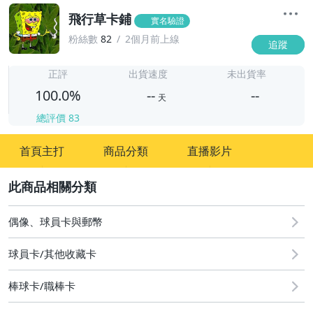
飛行草卡鋪
實名驗證
粉絲數
82
2個月前上線
追蹤
-
-
正評
出貨速度
未出貨率
100.0%
--
--
天
總評價
83
-
首頁主打
商品分類
直播影片
-
2
偶像、球員卡與郵幣
球員卡/其他收藏卡
棒球卡/職棒卡