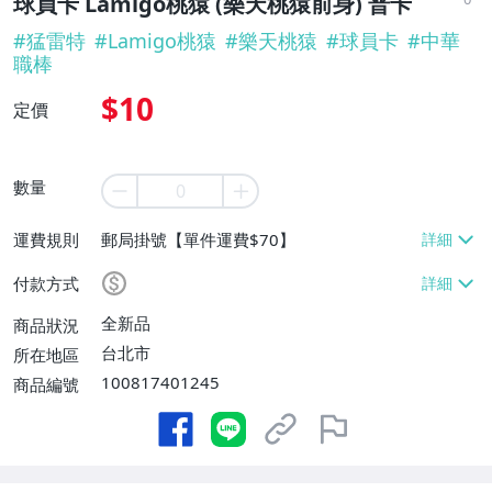
球員卡 Lamigo桃猿 (樂天桃猿前身) 普卡
#
猛雷特
#
Lamigo桃猿
#
樂天桃猿
#
球員卡
#
中華
職棒
$10
定價
數量
運費規則
郵局掛號【單件運費$70】
付款方式
全新品
商品狀況
台北市
所在地區
100817401245
商品編號