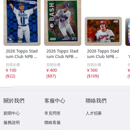
2026 Topps Stad
2026 Topps Stad
2026 Topps Stad
ium Club NPB 林
ium Club NPB 上
ium Club NPB 広
琢真 横浜DeNAベ
林誠知 BASH 99
島東洋カープ 末
目前出價
目前出價
目前出價
イスターズ 150枚
シリ パラレルカ
包昇大 25枚限定
T
¥ 100
¥ 400
¥ 500
¥
限定 シリアルカ
ード 中日ドラゴ
パラレル
(
$22
)
(
$87
)
(
$109
)
(
ード
ンズ
J
k
關於我們
客服中心
聯絡我們
新聞中心
常見問答
人才招募
服務說明
聯絡客服