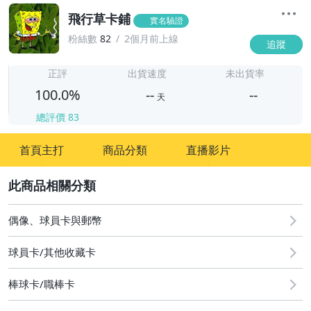
飛行草卡鋪
實名驗證
粉絲數
82
2個月前上線
追蹤
-
-
正評
出貨速度
未出貨率
100.0%
--
--
天
總評價
83
-
首頁主打
商品分類
直播影片
-
2
偶像、球員卡與郵幣
球員卡/其他收藏卡
棒球卡/職棒卡