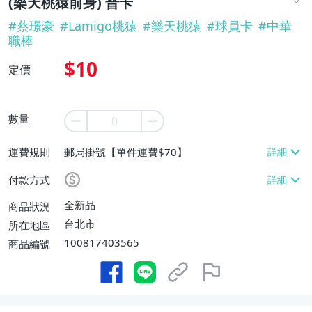
(樂天桃猿前身) 普卡
#
蔡璟豪
#
Lamigo桃猿
#
樂天桃猿
#
球員卡
#
中華
職棒
$10
定價
數量
運費規則
郵局掛號【單件運費$70】
付款方式
全新品
商品狀況
台北市
所在地區
100817403565
商品編號