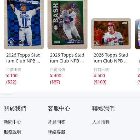
2026 Topps Stad
2026 Topps Stad
2026 Topps Stad
ium Club NPB 林
ium Club NPB 上
ium Club NPB 広
琢真 横浜DeNAベ
林誠知 BASH 99
島東洋カープ 末
目前出價
目前出價
目前出價
イスターズ 150枚
シリ パラレルカ
包昇大 25枚限定
T
¥ 100
¥ 400
¥ 500
¥
限定 シリアルカ
ード 中日ドラゴ
パラレル
(
$22
)
(
$87
)
(
$109
)
(
ード
ンズ
J
k
關於我們
客服中心
聯絡我們
新聞中心
常見問答
人才招募
服務說明
聯絡客服