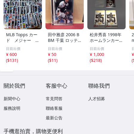
MLB Topps カー
田中雅彦 2006 B
松井秀喜 1998年
2
ド メジャー 1
BM 千葉 ロッテ
ホームランカード
00枚 2
マリーンズ トレ
150号 記念カード
m
目前出價
目前出價
目前出價
カ プロ野球 カー
3枚セット 読売ジ
h
¥ 600
¥ 50
¥ 1,000
¥
ド M37 スポーツ
ャイアンツ 日本
(
$131
)
(
$11
)
(
$218
)
(
アスリート トレ
テレビ 劇空間プ
ーディングカード
ロ野球
NPB
關於我們
客服中心
聯絡我們
新聞中心
常見問答
人才招募
服務說明
聯絡客服
最新公告
手機逛拍賣，購物更便利