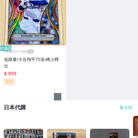
收藏品
Y9307211569
低限量!大谷翔平75張!稀少釋
出
$ 999
競標
日本代購
看全部