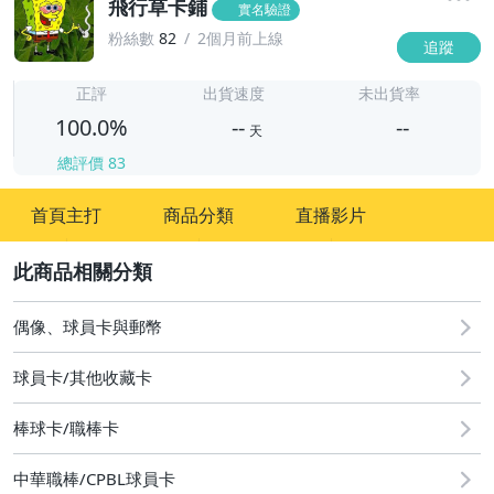
飛行草卡鋪
實名驗證
粉絲數
82
2個月前上線
追蹤
-
-
正評
出貨速度
未出貨率
100.0%
--
--
天
總評價
83
-
首頁主打
商品分類
直播影片
-
2
偶像、球員卡與郵幣
球員卡/其他收藏卡
棒球卡/職棒卡
中華職棒/CPBL球員卡