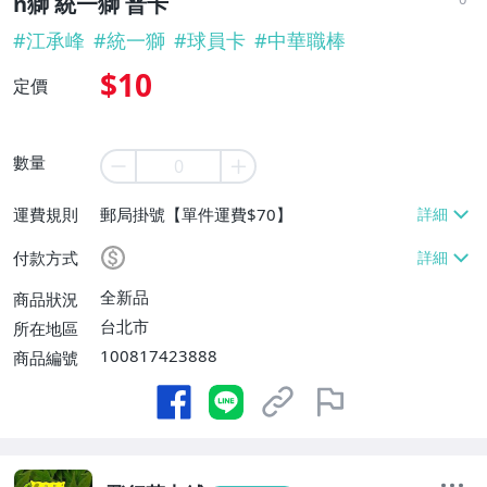
n獅 統一獅 普卡
#
江承峰
#
統一獅
#
球員卡
#
中華職棒
$10
定價
數量
運費規則
郵局掛號【單件運費$70】
付款方式
全新品
商品狀況
台北市
所在地區
100817423888
商品編號