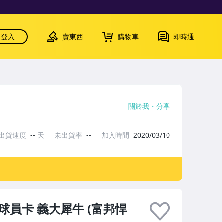
登入
賣東西
購物車
即時通
關於我
分享
出貨速度
--
天
未出貨率
--
加入時間
2020/03/10
棒球員卡 義大犀牛 (富邦悍