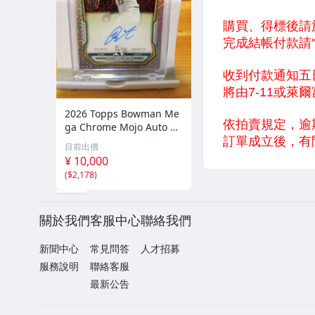
2026 Topps Bowman Me
ga Chrome Mojo Auto Sh
otaro Morii 森井 翔太郎
目前出價
直筆 サイン MLB アスレチ
¥ 10,000
ックス
(
$2,178
)
關於我們
客服中心
聯絡我們
新聞中心
常見問答
人才招募
服務說明
聯絡客服
最新公告