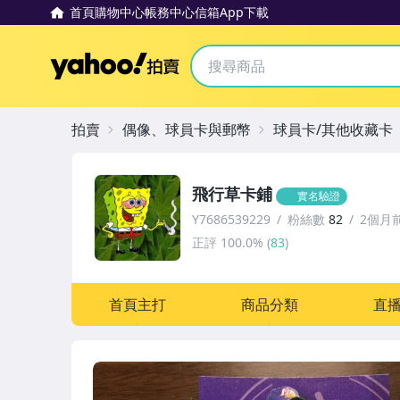
首頁
購物中心
帳務中心
信箱
App下載
Yahoo拍賣
拍賣
偶像、球員卡與郵幣
球員卡/其他收藏卡
飛行草卡鋪
實名驗證
Y7686539229
粉絲數
82
2個月
正評
100.0%
(
83
)
首頁主打
商品分類
直