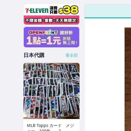
日本代購
看全部
MLB Topps カード メジ
ャー 100枚 2