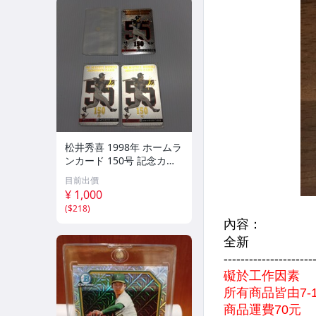
松井秀喜 1998年 ホームラ
ンカード 150号 記念カー
ド 3枚セット 読売ジャイ
目前出價
アンツ 日本テレビ 劇空間
¥ 1,000
プロ野球
(
$218
)