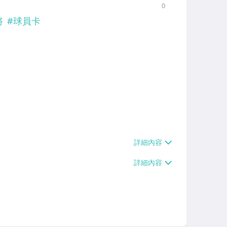
0
將
#
球員卡