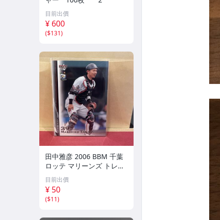
目前出價
¥ 600
(
$131
)
田中雅彦 2006 BBM 千葉
ロッテ マリーンズ トレカ
プロ野球 カード M37 スポ
目前出價
ーツ アスリート トレーデ
¥ 50
ィングカード NPB
(
$11
)