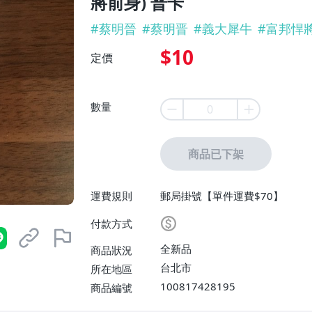
將前身) 普卡
#
蔡明晉
#
蔡明晋
#
義大犀牛
#
富邦悍
$10
定價
數量
商品已下架
運費規則
郵局掛號【單件運費$70】
付款方式
全新品
商品狀況
台北市
所在地區
100817428195
商品編號