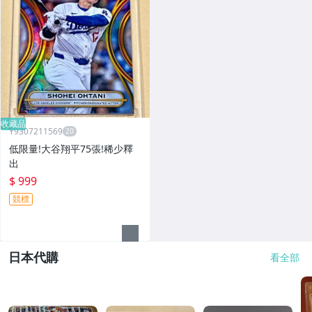
收藏品
Y9307211569
低限量!大谷翔平75張!稀少釋
出
$ 999
競標
日本代購
看全部