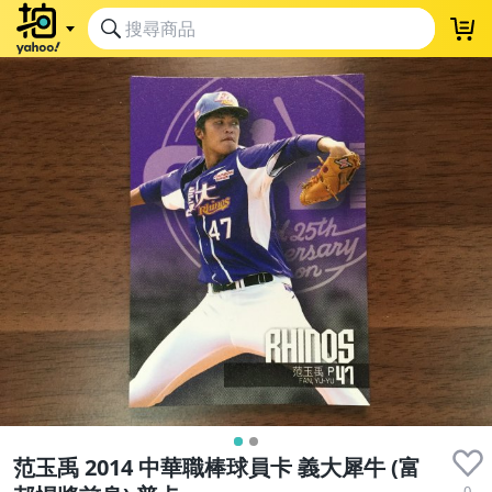
范玉禹 2014 中華職棒球員卡 義大犀牛 (富
0