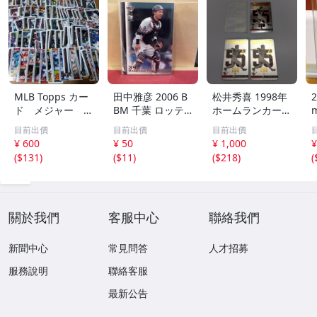
MLB Topps カー
田中雅彦 2006 B
松井秀喜 1998年
2
ド メジャー 1
BM 千葉 ロッテ
ホームランカード
00枚 2
マリーンズ トレ
150号 記念カード
m
目前出價
目前出價
目前出價
カ プロ野球 カー
3枚セット 読売ジ
h
¥ 600
¥ 50
¥ 1,000
¥
ド M37 スポーツ
ャイアンツ 日本
(
$131
)
(
$11
)
(
$218
)
(
アスリート トレ
テレビ 劇空間プ
ーディングカード
ロ野球
NPB
關於我們
客服中心
聯絡我們
新聞中心
常見問答
人才招募
服務說明
聯絡客服
最新公告