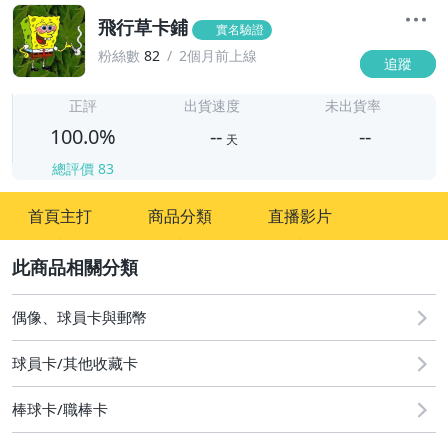
飛行草卡鋪
實名驗證
粉絲數
82
2個月前上線
追蹤
-
-
正評
出貨速度
未出貨率
100.0%
--
--
天
總評價
83
-
首頁主打
商品分類
直播影片
-
2
偶像、球員卡與郵幣
球員卡/其他收藏卡
棒球卡/職棒卡