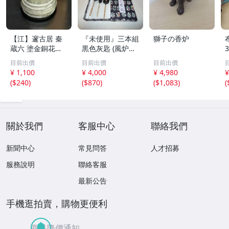
【江】邃古居 秦
『未使用』三本組
獅子の香炉
蔵六 塗金銅花器
黒色灰匙 (風炉用)
直径約9cm×高さ
化粧箱
目前出價
目前出價
目前出價
30cm 在銘 共箱
¥ 1,100
¥ 4,000
¥ 4,980
¥
古美術品(華道具
(
$240
)
(
$870
)
(
$1,083
)
(
花生花瓶花生飾
壺)BXZ2737 LTah
kp CTqxaf
關於我們
客服中心
聯絡我們
新聞中心
常見問答
人才招募
服務說明
聯絡客服
最新公告
手機逛拍賣，購物更便利
商品降價通知