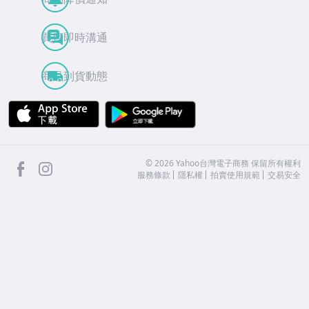
買賣即時溝通
商品到貨動態
APP Store
Google Play
facebook
Instagram
©
2026
Yahoo台灣電子商務 保留所有權利
服務條款
隱私權
拍賣使用規範
交易安全