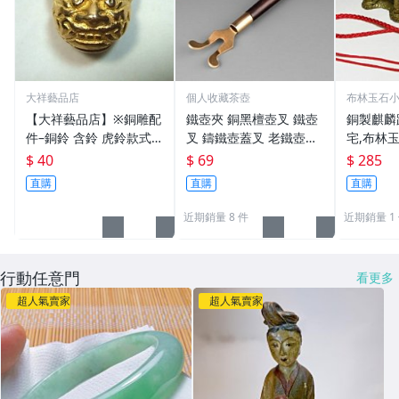
大祥藝品店
個人收藏茶壺
布林玉石
【大祥藝品店】※銅雕配
鐵壺夾 銅黑檀壺叉 鐵壺
銅製麒麟
件–銅鈴 含鈴 虎鈴款式
叉 鑄鐵壺蓋叉 老鐵壺夾
宅,布林玉
吊飾 銅製
子配件 生鐵壺器 老鐵壺
6，贈中
$ 40
$ 69
$ 285
器
五帝錢吊
直購
直購
直購
近期銷量 8 件
近期銷量 1
行動任意門
看更多
超人氣賣家
超人氣賣家