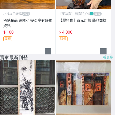
小辣椒的賣場
【壓箱寶】 阿寶託拍網
稀缺精品 追蹤小辣椒 享有好物
【壓箱寶】百元起標 藝品競標
資訊
$ 100
$ 4,000
競標
競標
賣家最新刊登
看更多