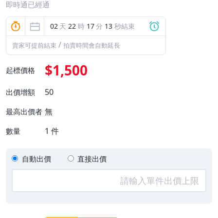
即時通已經通
02
天
22
時
17
分
12
秒結束
/
賣家可提前結束
拍賣時間會自動延長
$1,500
起標價格
50
出價增額
無
最高出價者
1
件
數量
自動出價
直接出價