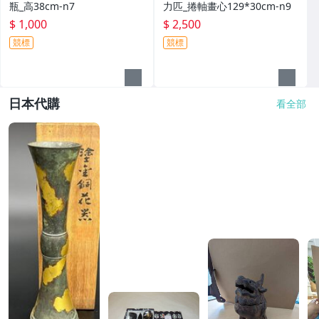
瓶_高38cm-n7
力匹_捲軸畫心129*30cm-n9
$ 1,000
$ 2,500
競標
競標
日本代購
看全部