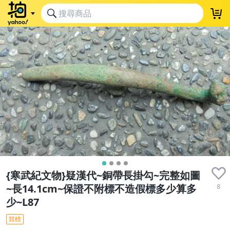
{寒武紀文物}疑漢代~銅帶長掛勾~完整如圖
8
~長14.1cm~保證不附標不造假標多少算多
少~L87
競標