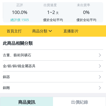
1
正評
出貨速度
未出貨率
100.0%
1~2
0%
天
總評價
1505
優於全站平均
優於全站平均
首頁主打
商品分類
直播影片
sign
2
圖書/影音/文具
古董、藝術與礦石
古董、藝術與礦石
玩具、模型與公仔
金/銀/銅/鐵金屬器具
偶像、球員卡與郵幣
銅器
女包精品與女鞋
銅雕
相機、攝影與周邊
商品資訊
出價紀錄