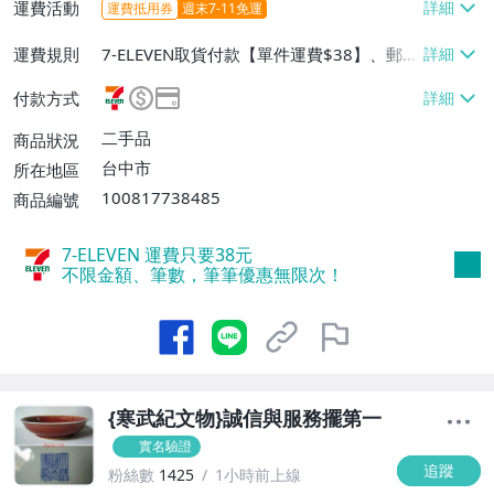
運費活動
運費抵用券
週末7-11免運
運費規則
7-ELEVEN取貨付款【單件運費$38】、郵局
掛號【單件運費$65】
付款方式
二手品
商品狀況
台中市
所在地區
100817738485
商品編號
7-ELEVEN 運費只要
38
元
不限金額、筆數，筆筆優惠無限次！
{寒武紀文物}誠信與服務擺第一
實名驗證
追蹤
粉絲數
1425
1小時前上線