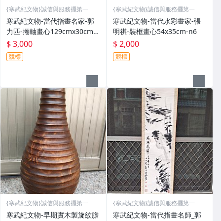
{寒武紀文物}誠信與服務擺第一
{寒武紀文物}誠信與服務擺第一
寒武紀文物-當代指畫名家-郭
寒武紀文物-當代水彩畫家-張
力匹-捲軸畫心129cmx30cm-n
明祺-裝框畫心54x35cm-n6
5
$ 3,000
$ 2,000
競標
競標
{寒武紀文物}誠信與服務擺第一
{寒武紀文物}誠信與服務擺第一
寒武紀文物-早期實木製旋紋膽
寒武紀文物-當代指畫名師_郭