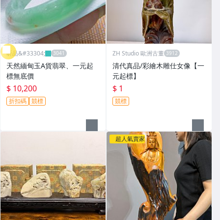
昕品&#33304;
ZH Studio 歐洲古董
天然緬甸玉A貨翡翠、一元起
清代真品/彩繪木雕仕女像【一
標無底價
元起標】
$ 10,200
$ 1
折扣碼
競標
競標
超人氣賣家