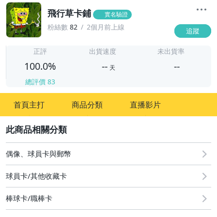
飛行草卡鋪
實名驗證
粉絲數
82
2個月前上線
追蹤
-
-
正評
出貨速度
未出貨率
100.0%
--
--
天
總評價
83
-
首頁主打
商品分類
直播影片
-
2
偶像、球員卡與郵幣
球員卡/其他收藏卡
棒球卡/職棒卡