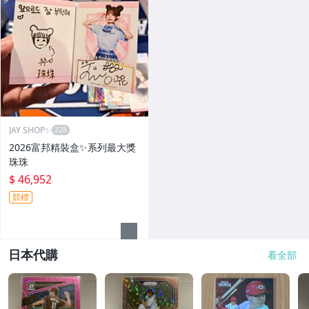
JAY SHOP✨
2026富邦精裝盒✨系列最大獎
珠珠
$ 46,952
競標
日本代購
看全部