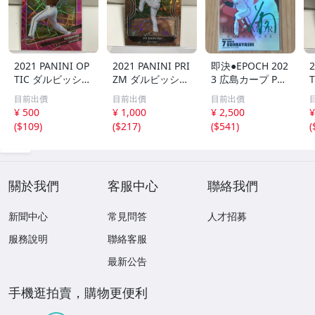
2021 PANINI OP
2021 PANINI PRI
即決●EPOCH 202
2
TIC ダルビッシュ
ZM ダルビッシュ
3 広島カープ PRE
有 249枚限定
有 40枚限定
MIER EDITION
目前出價
目前出價
目前出價
シリアルカード
シリアルカード
堂林翔太 /5枚限
¥ 500
¥ 1,000
¥ 2,500
¥
パドレス
パドレス
定 デコモリ緑箔
(
$109
)
(
$217
)
(
$541
)
(
サインカード #D
S-C05 エポック
關於我們
客服中心
聯絡我們
新聞中心
常見問答
人才招募
服務說明
聯絡客服
最新公告
手機逛拍賣，購物更便利