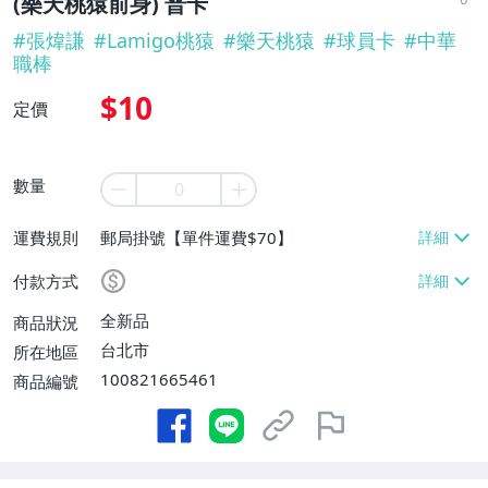
(樂天桃猿前身) 普卡
#
張煒謙
#
Lamigo桃猿
#
樂天桃猿
#
球員卡
#
中華
職棒
$10
定價
數量
運費規則
郵局掛號【單件運費$70】
付款方式
全新品
商品狀況
台北市
所在地區
100821665461
商品編號