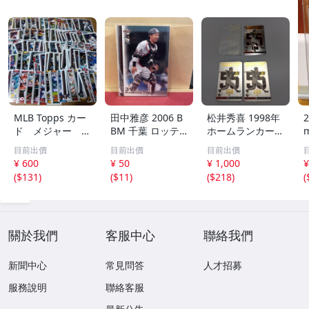
MLB Topps カー
田中雅彦 2006 B
松井秀喜 1998年
2
ド メジャー 1
BM 千葉 ロッテ
ホームランカード
00枚 2
マリーンズ トレ
150号 記念カード
m
目前出價
目前出價
目前出價
カ プロ野球 カー
3枚セット 読売ジ
h
¥ 600
¥ 50
¥ 1,000
¥
ド M37 スポーツ
ャイアンツ 日本
(
$131
)
(
$11
)
(
$218
)
(
アスリート トレ
テレビ 劇空間プ
ーディングカード
ロ野球
NPB
關於我們
客服中心
聯絡我們
新聞中心
常見問答
人才招募
服務說明
聯絡客服