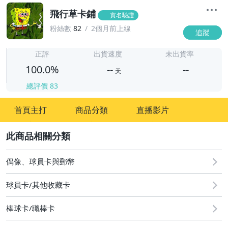
飛行草卡鋪
實名驗證
粉絲數
82
2個月前上線
追蹤
-
-
正評
出貨速度
未出貨率
100.0%
--
--
天
總評價
83
-
首頁主打
商品分類
直播影片
-
2
偶像、球員卡與郵幣
球員卡/其他收藏卡
棒球卡/職棒卡