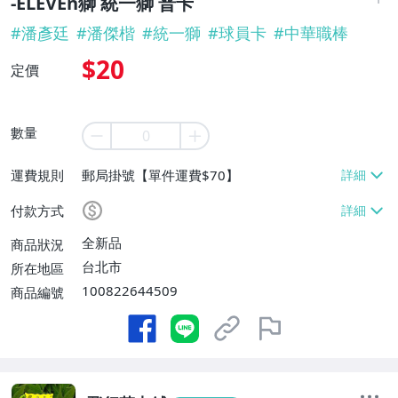
-ELEVEn獅 統一獅 普卡
#
潘彥廷
#
潘傑楷
#
統一獅
#
球員卡
#
中華職棒
$20
定價
數量
運費規則
郵局掛號【單件運費$70】
付款方式
全新品
商品狀況
台北市
所在地區
100822644509
商品編號