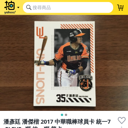
潘彥廷 潘傑楷 2017 中華職棒球員卡 統一7
1