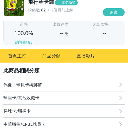
飛行草卡鋪
實名驗證
粉絲數
82
2個月前上線
追蹤
-
-
正評
出貨速度
未出貨率
100.0%
--
--
天
總評價
83
-
首頁主打
商品分類
直播影片
-
2
偶像、球員卡與郵幣
球員卡/其他收藏卡
棒球卡/職棒卡
中華職棒/CPBL球員卡