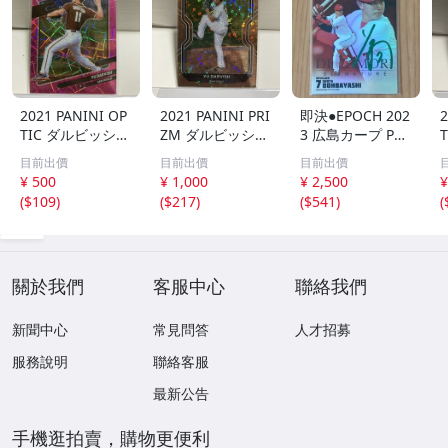
2021 PANINI OP
2021 PANINI PRI
即決●EPOCH 202
2
TIC ダルビッシュ
ZM ダルビッシュ
3 広島カープ PRE
有 249枚限定
有 40枚限定
MIER EDITION
目前出價
目前出價
目前出價
シリアルカード
シリアルカード
堂林翔太 /5枚限
¥ 500
¥ 1,000
¥ 2,500
¥
パドレス
パドレス
定 デコモリ緑箔
(
$109
)
(
$217
)
(
$541
)
(
サインカード #D
S-C05 エポック
關於我們
客服中心
聯絡我們
新聞中心
常見問答
人才招募
服務說明
聯絡客服
最新公告
手機逛拍賣，購物更便利