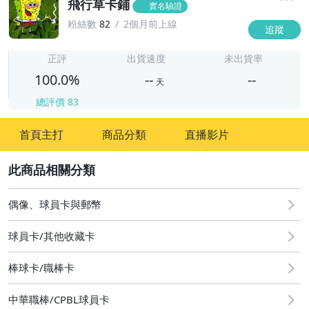
飛行草卡鋪
實名驗證
粉絲數
82
2個月前上線
追蹤
-
-
正評
出貨速度
未出貨率
100.0%
--
--
天
總評價
83
-
首頁主打
商品分類
直播影片
-
2
偶像、球員卡與郵幣
球員卡/其他收藏卡
棒球卡/職棒卡
中華職棒/CPBL球員卡