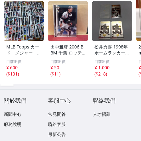
MLB Topps カー
田中雅彦 2006 B
松井秀喜 1998年
2
ド メジャー 1
BM 千葉 ロッテ
ホームランカード
00枚 2
マリーンズ トレ
150号 記念カード
m
目前出價
目前出價
目前出價
カ プロ野球 カー
3枚セット 読売ジ
h
¥ 600
¥ 50
¥ 1,000
¥
ド M37 スポーツ
ャイアンツ 日本
(
$131
)
(
$11
)
(
$218
)
(
アスリート トレ
テレビ 劇空間プ
ーディングカード
ロ野球
NPB
關於我們
客服中心
聯絡我們
新聞中心
常見問答
人才招募
服務說明
聯絡客服
最新公告